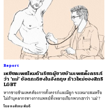
Report
เหยียดเพศไหมถ้าเรียกผู้ชายข้ามเพศตั้งครรภ์
ว่า ‘แม่’ ข้อถกเถียงในอังกฤษ ก้าวใหม่ของสิทธิ
LGBT
หากชายข้ามเพศต้องการตั้งครรภ์และมีลูก จะเหมาะสมหรือ
ไม่ถ้าบุคลากรทางการแพทย์ทั้งหลายเรียกพวกเขาว่า ‘แม่’?
โดย
หงส์เหม พิมดี