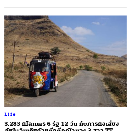
Life
3,283 กิโลเมตร 6 รัฐ 12 วัน กับภารกิจเสี่ยง
ภัยในอินเดียด้วยตุ๊กตุ๊กคู่ใจของ 3 สาว TT