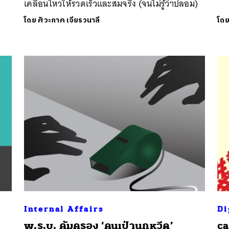
เคลื่อนไหวให้รวดเร็วและสมจริง (จนไม่รู้ว่าปลอม)
โดย
ศิวะภาค เจียรวนาลี
โด
Internal Affairs
Di
พ.ร.บ. คุ้มครอง ‘คนเป่านกหวีด’
ca