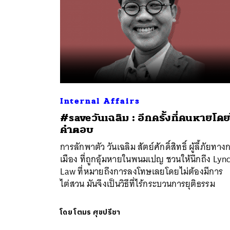
Internal Affairs
#saveวันเฉลิม : อีกครั้งที่คนหายโดย
คำตอบ
การลักพาตัว วันเฉลิม สัตย์ศักดิ์สิทธิ์ ผู้ลี้ภัยทาง
เมือง ที่ถูกอุ้มหายในพนมเปญ ชวนให้นึกถึง Lyn
Law ที่หมายถึงการลงโทษเลยโดยไม่ต้องมีการ
ไต่สวน มันจึงเป็นวิธีที่ไร้กระบวนการยุติธรรม
โดย
โตมร ศุขปรีชา