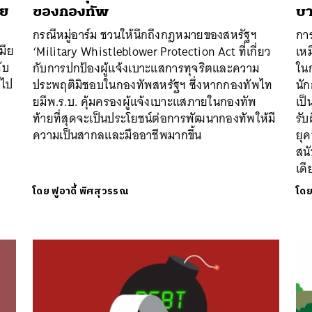
ุย
ของกองทัพ
บา
กรณีหมู่อาร์ม ชวนให้นึกถึงกฎหมายของสหรัฐฯ
กา
มีย
‘Military Whistleblower Protection Act ที่เกี่ยว
เหม
ับ
กับการปกป้องผู้แจ้งเบาะแสการทุจริตและความ
ในก
นไป
ประพฤติมิชอบในกองทัพสหรัฐฯ ซึ่งหากกองทัพไท
นัก
ยมีพ.ร.บ. คุ้มครองผู้แจ้งเบาะแสภายในกองทัพ
เป็
ท้ายที่สุดจะเป็นประโยชน์ต่อการพัฒนากองทัพให้มี
รั
ความเป็นสากลและมืออาชีพมากขึ้น
ยุค
สนั
เดี
โดย
ฟูอาดี้ พิศสุวรรณ
โด
นหา
SHARE
TWEET
LINE
EMAIL