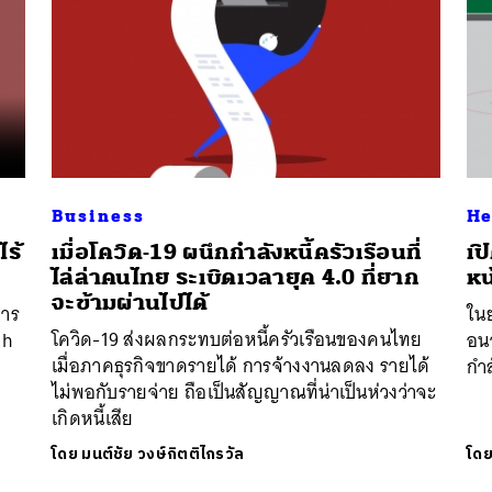
Business
He
ไร้
เมื่อโควิด-19 ผนึกกำลังหนี้ครัวเรือนที่
เป
ไล่ล่าคนไทย ระเบิดเวลายุค 4.0 ที่ยาก
หน
จะข้ามผ่านไปได้
การ
ใน
โควิด-19 ส่งผลกระทบต่อหนี้ครัวเรือนของคนไทย
ch
อนา
เมื่อภาคธุรกิจขาดรายได้ การจ้างงานลดลง รายได้
กำ
ไม่พอกับรายจ่าย ถือเป็นสัญญาณที่น่าเป็นห่วงว่าจะ
เกิดหนี้เสีย
โดย
มนต์ชัย วงษ์กิตติไกรวัล
โด