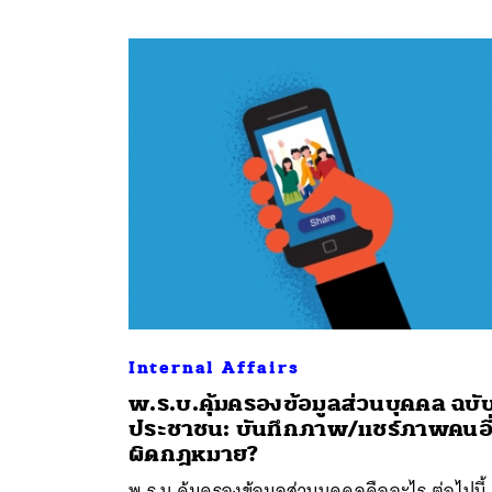
Internal Affairs
พ.ร.บ.คุ้มครองข้อมูลส่วนบุคคล ฉบั
ประชาชน: บันทึกภาพ/แชร์ภาพคนอื
ผิดกฎหมาย?
พ.ร.บ.คุ้มครองข้อมูลส่วนบุคคลคืออะไร ต่อไปนี้