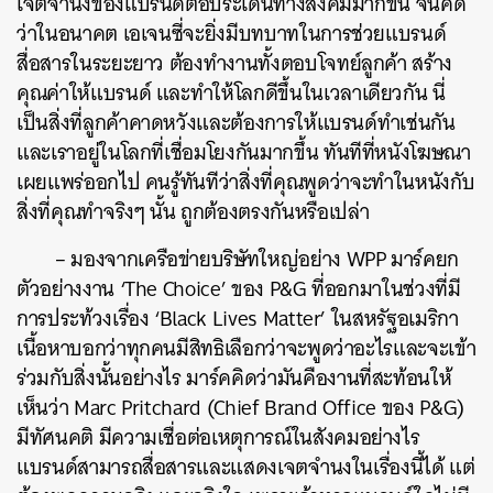
เจตจำนงของแบรนด์ต่อประเด็นทางสังคมมากขึ้น
จีนคิด
ว่าในอนาคต
เอเจนซี่จะยิ่งมีบทบาทในการช่วยแบรนด์
สื่อสารในระยะยาว
ต้องทำงานทั้งตอบโจทย์ลูกค้า
สร้าง
คุณค่าให้แบรนด์
และทำให้โลกดีขึ้นในเวลาเดียวกัน
นี่
เป็นสิ่งที่ลูกค้าคาดหวังและต้องการให้แบรนด์ทำเช่นกัน
และเราอยู่ในโลกที่เชื่อมโยงกันมากขึ้น
ทันทีที่หนังโฆษณา
เผยแพร่ออกไป
คนรู้ทันทีว่าสิ่งที่คุณพูดว่าจะทำในหนังกับ
สิ่งที่คุณทำจริงๆ
นั้น
ถูกต้องตรงกันหรือเปล่า
–
มองจากเครือข่ายบริษัทใหญ่อย่าง
WPP
มาร์คยก
ตัวอย่างงาน
‘The Choice’
ของ
P&G
ที่ออกมาในช่วงที่มี
การประท้วงเรื่อง
‘Black Lives Matter’
ในสหรัฐอเมริกา
เนื้อหาบอกว่าทุกคนมีสิทธิเลือกว่าจะพูดว่าอะไรและจะเข้า
ร่วมกับสิ่งนั้นอย่างไร
มาร์คคิดว่ามันคืองานที่สะท้อนให้
เห็นว่า
Marc Pritchard (Chief Brand Office
ของ
P&G)
มีทัศนคติ
มีความเชื่อต่อเหตุการณ์ในสังคมอย่างไร
แบรนด์สามารถสื่อสารและแสดงเจตจำนงในเรื่องนี้ได้
แต่