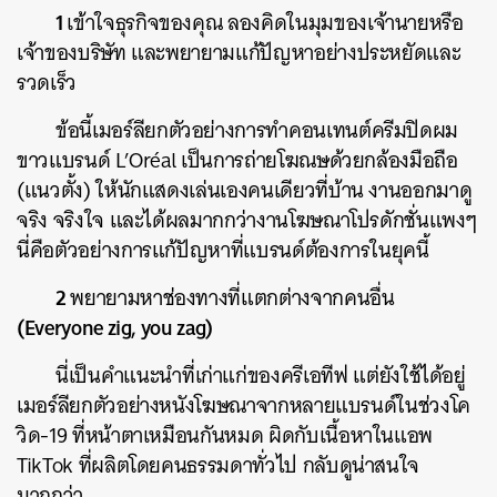
1
เข้าใจธุรกิจของคุณ
ลองคิดในมุมของเจ้านายหรือ
เจ้าของบริษัท
และพยายามแก้ปัญหาอย่างประหยัดและ
รวดเร็ว
ข้อนี้เมอร์ลียกตัวอย่างการทำคอนเทนต์ครีมปิดผม
ขาวแบรนด์
L’Oréal
เป็นการถ่ายโฆณษด้วยกล้องมือถือ
(
แนวตั้ง
)
ให้นักแสดงเล่นเองคนเดียวที่บ้าน
งานออกมาดู
จริง
จริงใจ
และได้ผลมากกว่างานโฆษณาโปรดักชั่นแพงๆ
นี่คือตัวอย่างการแก้ปัญหาที่แบรนด์ต้องการในยุคนี้
2
พยายามหาช่องทางที่แตกต่างจากคนอื่น
(Everyone zig, you zag)
นี่เป็นคำแนะนำที่เก่าแก่ของครีเอทีฟ
แต่ยังใช้ได้อยู่
เมอร์ลียกตัวอย่างหนังโฆษณาจากหลายแบรนด์ในช่วงโค
วิด
-19
ที่หน้าตาเหมือนกันหมด
ผิดกับเนื้อหาในแอพ
TikTok
ที่ผลิตโดยคนธรรมดาทั่วไป
กลับดูน่าสนใจ
มากกว่า