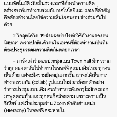
แบบอัตโนมัติ
มันเป็นช่วงเวลาที่ต้องนำความคิด
สร้างสรรค์มาทำงานร่วมกับเทคโนโลยีและ
data
ที่สำคัญ
คือต้องทำงานโดยใช้ความเห็นใจคนรอบข้างร่วมกันไป
ด้วย
-19
2
วิกฤตโควิด
ส่งผลอย่างไรต่อวิธีทำงานของคน
โฆษณา
เพราะปกติแล้วคนในเอเจนซี่ต้องทำงานเป็นทีม
ต้องประชุมระดมความคิดกันตลอดเวลา
–
มาร์คเล่าว่าตอนประชุมแบบ
Town hall
มีการถาม
ว่าทุกคนจะกลับไปทำงานในออฟฟิศแบบเดิมไหม
ทุกคน
เห็นด้วย
แต่จะมีความยืดหยุ่นมากขึ้น
เราจะได้เห็นการ
ทำงานร่วมกัน
(collab)
รูปแบบใหม่
มาร์คยกตัวอย่าง
ว่าการประชุมแบบเดิม
คนทำงานระดับอาวุโสมักจะออก
มาพูดตอนท้ายและทุกคนก็คล้อยตาม
เพราะความเป็น
ซีเนียร์
แต่เมื่อประชุมผ่าน
Zoom
ลำดับตำแหน่ง
(Hierachy)
ในออฟฟิศจะหายไป