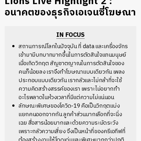
Lions Live Highlight 2 :
อนาคตของธุรกิจเอเจนซี่โฆษณา
IN FOCUS
สถานการณ์โลกในปัจจุบัน
ที่
data
และเครื่องจักร
เข้ามามีบทบาทมากขึ้นในการตัดสินใจแทนมนุษย์
เมื่อเกิดวิกฤต
สัญชาตญาณในการตัดสินใจของ
คนก็น้อยลง
เราจึงทำโฆษณาแบบเดียวกัน
เพลง
ประกอบแบบเดียวกัน
เรากลัวและไม่กล้าที่จะใช้
ความคิดสร้างสรรค์ของเรา
เพราะไม่อยากทำ
อะไรพลาดในห้วงเวลาที่มีแต่ความไม่แน่นอน
ลักษณะพิเศษของโควิด-19 คือเป็นวิกฤตแบ่ง
แยกคนออกจากกัน ลูกค้าส่วนมากเลือกที่จะนิ่ง
เฉย สื่อสารน้อยมากและด้วยความระมัดระวัง
เพราะกลัวความเสี่ยง จึงเป็นหน้าที่ของครีเอทีฟที่
ต้องสร้างงานให้โดดเด่นและพิเศษมากกว่าปกติ