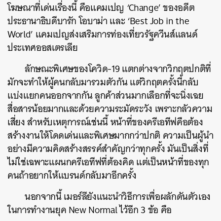
โฆษณาที่เด่นเรื่องนี้
คือแคมเปญ
‘Change’
ของอดีต
SHARE
TWEET
LINE
EMAIL
ประธานาธิบดีบารัก
โอบาม่า
และ
‘Best Job in the
World’
แคมเปญส่งเสริมการท่องเที่ยวรัฐควีนส์แลนด์
ประเทศออสเตรเลีย
ลักษณะพิเศษของโควิด
-19
แตกต่างจากวิกฤตปกติที่
มักจะทำให้ผู้คนกลับมารวมตัวกัน
แต่วิกฤตครั้งนี้กลับ
แบ่งแยกคนออกจากกัน
ลูกค้าส่วนมากเลือกที่จะนิ่งเฉย
สื่อสารน้อยมากและด้วยความระมัดระวัง
เพราะกลัวความ
เสี่ยง
สำหรับเหตุการณ์เช่นนี้
หน้าที่ของครีเอทีฟคือต้อง
สร้างงานให้โดดเด่นและพิเศษมากกว่าปกติ
ความเป็นผู้นำ
อย่างมีความคิดสร้างสรรค์สำคัญกว่าทุกครั้ง
มันเป็นสิ่งที่
ไม่ใช่เฉพาะแผนกครีเอทีฟที่ต้องคิด
แต่เป็นหน้าที่ของทุก
คนถ้าอยากให้แบรนด์กลับมาอีกครั้ง
นอกจากนี้
เมอร์ลียังแนะนำวิธีการเพื่อผลักดันตัวเอง
ในการทำงานยุค
New Normal
ไว้อีก
3
ข้อ
คือ