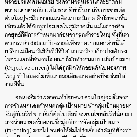
หลายประเทศในเอเชีย
ซึ่งความจริงแล้วแต่ละชาติก็มี
ความแตกต่างกัน
แต่โฆษณาที่ทำขึ้นมาเพื่อกระจายต่อ
ส่วนใหญ่จะมีมาจากแนวคิดแบบภูมิภาค
คือโฆษณาชิ้น
เดียวแล้วใช้กับทุกประเทศในภูมิภาคนั้น
แม้แต่การคิด
กลยุทธ์ก็มีการกำหนดมาก่อนจากลูกค้ารายใหญ่
ทั้งที่เรา
สามารถนำ
data
มาวิเคราะห์เพื่อหาความแตกต่างนี้ได้
เปรียบเสมือน
‘
รีเสิร์ชที่มีชีวิต
’
แวเลอรี่ยกตัวอย่างตัวเอง
ในช่วงแรกที่ทำงานโฆษณา
ก็มักทำงานแบบเน้นเป้าหมาย
(Objective driven)
ไม่ได้ถูกฝึกให้ถอยหลังไปมองภาพ
ใหญ่
ทำให้มองไม่เห็นรายละเอียดบางอย่างที่จะช่วยให้
งานดีขึ้น
จอนเสริมว่าเวลาคนทำโฆษณา
ส่วนใหญ่จะเริ่มจาก
การจำแนกและกำหนดกลุ่มเป้าหมาย
นำกลุ่มเป้าหมายมา
จับคู่กับบรีฟ
จากนั้นก็คิดไอเดียที่จะตอบโจทย์บรีฟนั้น
เขา
มองว่าหลายครั้งเอเจนซี่ก็มุ่งกับการจัดกลุ่มเป้าหมาย
(targeting)
มากไป
จนทำให้ลืมไปว่าเรื่องสำคัญที่ต้องทำ