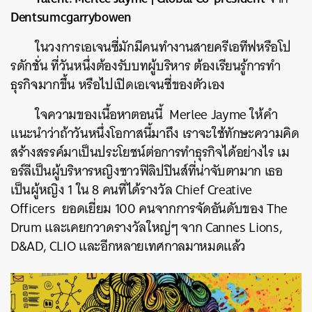
Dentsumcgarrybowen
ในวงการเอเจนซี่มักมีคนทำงานสายครีเอทีฟหรือโป
รดักชั่น
ที่วันหนึ่งต้องรับบทผู้บริหาร
ต้องเรียนรู้การทำ
ธุรกิจมากขึ้น
หรือไปเปิดเอเจนซี่ของตัวเอง
ใจความของเนื้อหาตอนนี้
Merlee Jayme
ให้คำ
แนะนำว่าถ้าวันหนึ่งโอกาสนี้มาถึง
เราจะใช้ทักษะความคิด
สร้างสรรค์มาเป็นประโยชน์ต่อการทำธุรกิจได้อย่างไร
เม
อร์ลีเป็นผู้บริหารหญิงชาวฟิลิปปินส์ที่น่าจับตามาก
เธอ
เป็นผู้หญิง
1
ใน
8
คนที่ได้รางวัล
Chief Creative
Officers
ยอดเยี่ยม
100
คนจากการจัดอันดับของ
The
Drum
และเคยกวาดรางวัลใหญ่ๆ
จาก
Cannes Lions,
D&AD, CLIO
และอีกหลายเทศกาลมาหมดแล้ว