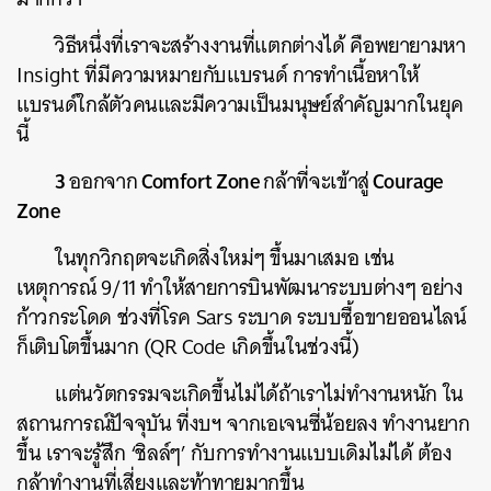
วิธีหนึ่งที่เราจะสร้างงานที่แตกต่างได้
คือพยายามหา
Insight
ที่มีความหมายกับแบรนด์
การทำเนื้อหาให้
แบรนด์ใกล้ตัวคนและมีความเป็นมนุษย์สำคัญมากในยุค
นี้
3
Comfort Zone
Courage
ออกจาก
กล้าที่จะเข้าสู่
Zone
ในทุกวิกฤตจะเกิดสิ่งใหม่ๆ
ขึ้นมาเสมอ
เช่น
เหตุการณ์
9/11
ทำให้สายการบินพัฒนาระบบต่างๆ
อย่าง
ก้าวกระโดด
ช่วงที่โรค
Sars
ระบาด
ระบบซื้อขายออนไลน์
ก็เติบโตขึ้นมาก
(QR Code
เกิดขึ้นในช่วงนี้
)
แต่นวัตกรรมจะเกิดขึ้นไม่ได้ถ้าเราไม่ทำงานหนัก
ใน
สถานการณ์ปัจจุบัน
ที่งบฯ
จากเอเจนซี่น้อยลง
ทำงานยาก
ขึ้น
เราจะรู้สึก
‘
ชิลล์ๆ
’
กับการทำงานแบบเดิมไม่ได้
ต้อง
กล้าทำงานที่เสี่ยงและท้าทายมากขึ้น