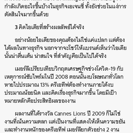
กำลังเกิดอะไรขึ้นบ้างในธุรกิจเอเจนซี่
ทั้งยังช่วยในแง่การ
ตัดสินใจมากขึ้นด้วย
3
คิดไอเดียที่สร้างผลลัพธ์ได้จริง
อย่างน้อยไอเดียของคุณต้องไม่ใช่แค่แปลก
แต่ต้อง
ได้ผลในทางธุรกิจ
นอกจากจะโชว์ให้แบรนด์เห็นว่าไอเดีย
นั้นน่าตื่นเต้น
น่าสนใจ
ที่สำคัญคือเป็นไปได้จริง
เมอร์ลีเปรียบเทียบวิกฤตเศรษฐกิจช่วงโควิด
-19
กับ
เหตุการณ์ซับไพร์มในปี
2008
ตอนนั้นงบโฆษณาทั่วโลก
หายไปประมาณ
13%
ครีเอทีฟต้องทำงานภายใต้งบ
ประมาณน้อยนิด
และคิดเรื่องธุรกิจมากขึ้น
โดยมีเป้า
หมายหลักคือประสิทธิผลของงาน
ผลงานที่ได้รางวัล
Cannes Lions
ปี
2009
ก็ไม่ใช่
งานที่เน้นความตลก
แต่เป็นงานที่แสดงให้เห็นความขยัน
และทำงานหนักของครีเอทีฟ
เมอร์ลียกตัวอย่าง
2
งาน
ค้นหา