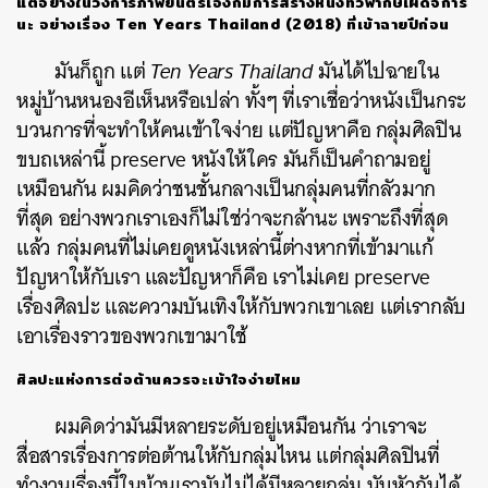
แต่อย่างในวงการภาพยนตร์เองก็มีการสร้างหนังที่วิพากษ์เผด็จการ
นะ
อย่างเรื่อง
Ten Years Thailand (2018)
ที่เข้าฉายปีก่อน
มันก็ถูก
แต่
Ten Years Thailand
มันได้ไปฉายใน
หมู่บ้านหนองอีเห็นหรือเปล่า
ทั้งๆ
ที่เราเชื่อว่าหนังเป็นกระ
บวนการที่จะทำให้คนเข้าใจง่าย
แต่ปัญหาคือ
กลุ่มศิลปิน
ขบถเหล่านี้
preserve
หนังให้ใคร
มันก็เป็นคำถามอยู่
เหมือนกัน
ผมคิดว่าชนชั้นกลางเป็นกลุ่มคนที่กลัวมาก
ที่สุด
อย่างพวกเราเองก็ไม่ใช่ว่าจะกล้านะ
เพราะถึงที่สุด
แล้ว
กลุ่มคนที่ไม่เคยดูหนังเหล่านี้ต่างหากที่เข้ามาแก้
ปัญหาให้กับเรา
และ
ปัญหาก็คือ
เราไม่เคย
preserve
เรื่องศิลปะ
และความบันเทิงให้กับพวกเขาเลย
แต่เรากลับ
เอาเรื่องราวของพวกเขามาใช้
ศิลปะแห่งการต่อต้านควรจะเข้าใจง่ายไหม
ผมคิดว่ามันมีหลายระดับอยู่เหมือนกัน
ว่าเราจะ
สื่อสารเรื่องการต่อต้านให้กับกลุ่มไหน
แต่กลุ่มศิลปินที่
ทำงานเรื่องนี้ในบ้านเรามันไม่ได้มีหลายกลุ่ม
นับหัวกันได้