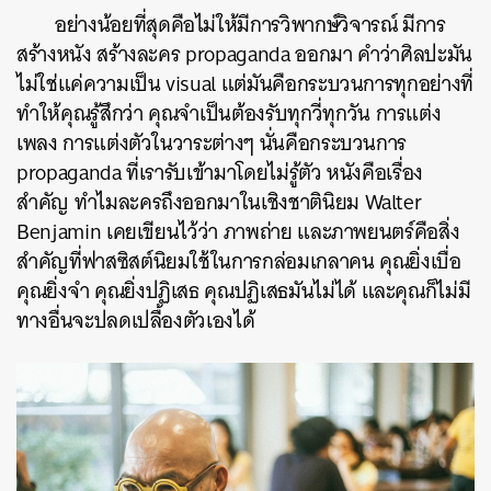
อย่างน้อยที่สุดคือไม่ให้มีการวิพากษ์วิจารณ์
มีการ
สร้างหนัง
สร้างละคร
propaganda
ออกมา
คำว่าศิลปะมัน
ไม่ใช่แค่ความเป็น
visual
แต่มันคือกระบวนการทุกอย่างที่
ทำให้คุณรู้สึกว่า
คุณจำเป็นต้องรับทุกวี่ทุกวัน
การแต่ง
เพลง
การแต่งตัวในวาระต่างๆ
นั่นคือกระบวนการ
propaganda
ที่เรารับเข้ามาโดยไม่รู้ตัว
หนังคือเรื่อง
สำคัญ
ทำไมละครถึงออกมาในเชิงชาตินิยม
Walter
Benjamin
เคยเขียนไว้ว่า
ภาพถ่าย
และภาพยนตร์คือสิ่ง
สำคัญที่ฟาสซิสต์นิยมใช้ในการกล่อมเกลาคน
คุณยิ่งเบื่อ
คุณยิ่งจำ
คุณยิ่งปฏิเสธ
คุณปฏิเสธมันไม่ได้
และคุณก็ไม่มี
ทางอื่นจะปลดเปลื้องตัวเองได้