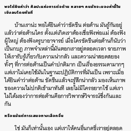
พอได้ยินคำว่า
ศิลปะแห่งการต่อต้าน
หลายๆ
คนมักจะมองคำนี้ใน
เชิงลบโดยทันที
บ้านเราน่ะ
พอได้ยินคำว่าขัดขืน
ต่อต้าน
มันรู้กันอยู่
แล้วว่าต่อต้านใคร
ตั้งแต่เกิดเราต้องเชื่อฟังพ่อแม่
ต้องฟัง
ผู้ใหญ่
ต้องฟังครูบาอาจารย์
เมื่อใครขัดขืนต่อต้านก็นับว่า
เป็นกบฏ
ภาพจำเหล่านี้มันตอกเราอยู่ตลอดเวลา
ฉายภาพ
ให้เรารับรู้เกี่ยวกับความน่ากลัว
และความน่าสยดสยอง
ทั้งๆ
ที่การต่อต้านเป็นคำปกติมาก
เป็นเรื่องธรรมดามากๆ
แต่เราไม่เคยใช้มันในฐานะปฏิบัติการที่มันเป็น
เพราะเมื่อ
ได้ยินคำว่าต่อต้าน
ขัดขืนแล้วจะรู้สึกน่ากลัว
มองเห็นภาพ
ของความไม่ปกติเข้ามาทันที
เลยไม่มีใครอยากใช้
แต่เรา
ไม่ได้มองว่าการต่อต้านคือการวิพากษ์วิจารณ์ซึ่งกันและ
กัน
หรือแม้แต่การเสนอทางเลือกอื่น
ใช่
มันก็เท่านั้นเอง
แต่เราให้คนอื่นกดขี่เราอยู่ตลอด