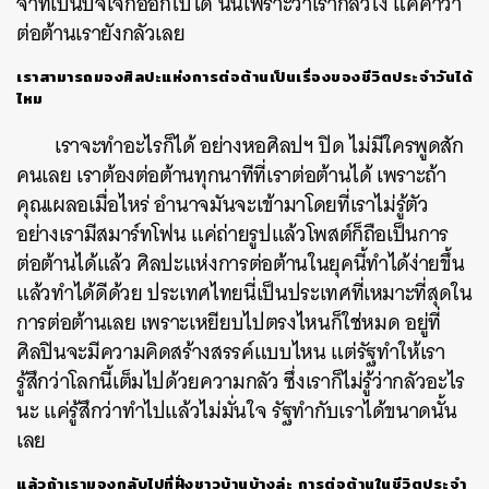
จำที่เป็นปัจเจกออกไปได้
นั่นเพราะว่าเรากลัวไง
แค่คำว่า
ต่อต้านเรายังกลัวเลย
เราสามารถมองศิลปะแห่งการต่อต้านเป็นเรื่องของชีวิตประจำวันได้
ไหม
เราจะทำอะไรก็ได้
อย่างหอศิลปฯ
ปิด
ไม่มีใครพูดสัก
คนเลย
เราต้องต่อต้านทุกนาทีที่เราต่อต้านได้
เพราะถ้า
คุณเผลอเมื่อไหร่
อำนาจมันจะเข้ามาโดยที่เราไม่รู้ตัว
อย่างเรามีสมาร์ทโฟน
แค่ถ่ายรูปแล้วโพสต์ก็ถือเป็นการ
ต่อต้านได้แล้ว
ศิลปะแห่งการต่อต้านในยุคนี้ทำได้ง่ายขึ้น
แล้วทำได้ดีด้วย
ประเทศไทยนี่เป็นประเทศที่เหมาะที่สุดใน
การต่อต้านเลย
เพราะเหยียบไปตรงไหนก็ใช่หมด
อยู่ที่
ศิลปินจะมีความคิดสร้างสรรค์แบบไหน
แต่รัฐทำให้เรา
รู้สึกว่าโลกนี้เต็มไปด้วยความกลัว
ซึ่งเราก็ไม่รู้ว่ากลัวอะไร
นะ
แค่รู้สึกว่าทำไปแล้วไม่มั่นใจ
รัฐทำกับเราได้ขนาดนั้น
เลย
แล้วถ้าเรามองกลับไปที่ฝั่งชาวบ้านบ้างล่ะ
การต่อต้านในชีวิตประจำ