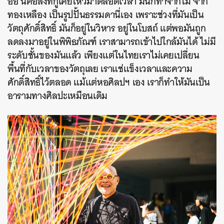
อ๋อ
นี่คือสิ่งที่กูเคยไหว้มาตลอดเวลา
มันก็ทำจากไม้
จาก
ทองเหลือง
เป็นรูปปั้นธรรมดานี่เอง
เพราะช่วงที่มันเป็น
วัตถุศักดิ์สิทธิ์
มันก็อยู่ในวิหาร
อยู่ในโบสถ์
แต่พอมันถูก
ลดลงมาอยู่ในพิพิธภัณฑ์
เราสามารถเข้าไปใกล้มันได้
ไม่มี
ระดับชั้นของมันแล้ว
เพียงแต่ในไทยเราไม่เคยเปลี่ยน
พื้นที่กับเวลาของวัตถุเลย
เราแช่แข็งเวลาและความ
ศักดิ์สิทธิ์ไว้ตลอด
แม้แต่หอศิลปฯ
เอง
เราก็ทำให้มันเป็น
อารามทางศิลปะเหมือนเดิม