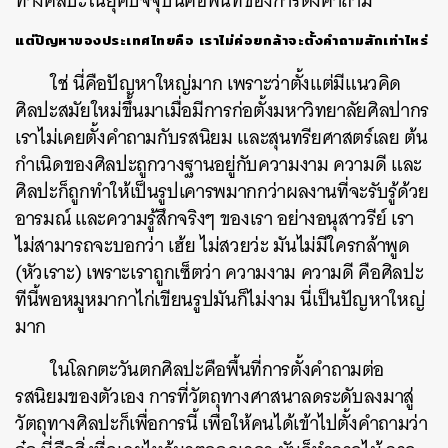
ทางศิลปะในยุคปัจจุบันคือพื้นที่ของการตั้งคำถาม
แต่ปัญหาของประเทศไทยคือ
เราไม่ค่อยกล้าจะตั้งคำถามสักเท่าไหร่
ใช่
นี่คือปัญหาใหญ่มาก
เพราะว่าตั้งแต่มีแนวคิด
ศิลปะสมัยใหม่ขึ้นมาเมื่อมีการก่อตั้งมหาวิทยาลัยศิลปากร
เราไม่เคยตั้งคำถามกับรสนิยม
และสุนทรียศาสตร์เลย
ต้น
กำเนิดของศิลปะถูกวางฐานอยู่กับความงาม
ความดี
และ
ศิลปะก็ถูกทำให้เป็นรูปเคารพมากกว่าผลงานที่จะรับรู้ด้วย
อารมณ์
และความรู้สึกจริงๆ
ของเรา
อย่างอนุสาวรีย์
เรา
ไม่สามารถจะบอกว่า
เฮ้ย
ไม่สวยว่ะ
มันไม่มีใครกล้าพูด
(
หัวเราะ
)
เพราะเราถูกเซ็ตว่า
ความงาม
ความดี
คือศิลปะ
ทีนี้พอหมูหมากาไก่เขียนรูปมันก็ไม่งาม
นี่เป็นปัญหาใหญ่
มาก
ในโลกตะวันตกศิลปะคือพื้นที่การตั้งคำถามต่อ
รสนิยมของตัวเอง
การที่วัตถุทางศาสนาลดระดับลงมาสู่
วัตถุทางศิลปะก็เพื่อการนี้
เพื่อให้คนได้เข้าไปตั้งคำถามว่า