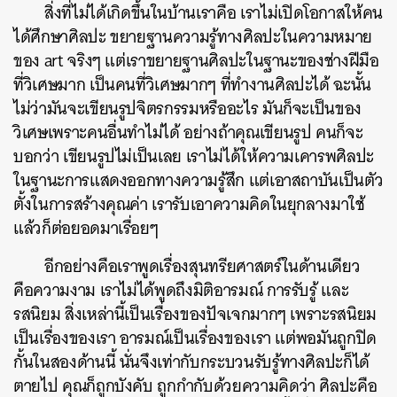
สิ่งที่ไม่ได้เกิดขึ้นในบ้านเราคือ
เราไม่เปิดโอกาสให้คน
ได้ศึกษาศิลปะ
ขยายฐานความรู้ทางศิลปะในความหมาย
ของ
art
จริงๆ
แต่เราขยายฐานศิลปะในฐานะของช่างฝีมือ
ที่วิเศษมาก
เป็นคนที่วิเศษมากๆ
ที่ทำงานศิลปะได้
ฉะนั้น
ไม่ว่ามันจะเขียนรูปจิตรกรรมหรืออะไร
มันก็จะเป็นของ
วิเศษเพราะคนอื่นทำไม่ได้
อย่างถ้าคุณเขียนรูป
คนก็จะ
บอกว่า
เขียนรูปไม่เป็นเลย
เราไม่ได้ให้ความเคารพศิลปะ
ในฐานะการแสดงออกทางความรู้สึก
แต่เอาสถาบันเป็นตัว
ตั้งในการสร้างคุณค่า
เรารับเอาความคิดในยุกลางมาใช้
แล้วก็ต่อยอดมาเรื่อยๆ
อีกอย่างคือเราพูดเรื่องสุนทรียศาสตร์ในด้านเดียว
คือความงาม
เราไม่ได้พูดถึงมิติอารมณ์
การรับรู้
และ
รสนิยม
สิ่งเหล่านี้เป็นเรื่องของปัจเจกมากๆ
เพราะรสนิยม
เป็นเรื่องของเรา
อารมณ์เป็นเรื่องของเรา
แต่พอมันถูกปิด
กั้นในสองด้านนี้
นั่นจึงเท่ากับกระบวนรับรู้ทางศิลปะก็ได้
ตายไป
คุณก็ถูกบังคับ
ถูกกำกับด้วยความคิดว่า
ศิลปะคือ
ค้นหา