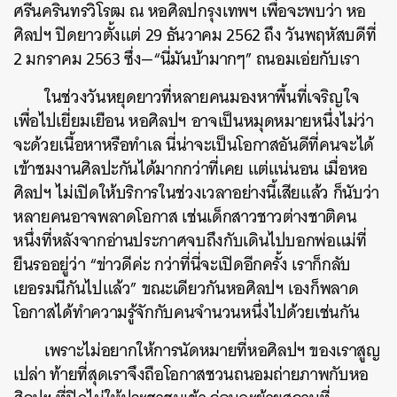
ศรีนครินทรวิโรฒ ณ หอศิลปกรุงเทพฯ เพื่อจะพบว่า หอ
ศิลปฯ ปิดยาวตั้งแต่ 29 ธันวาคม 2562 ถึง วันพฤหัสบดีที่
2 มกราคม 2563 ซึ่ง—“นี่มันบ้ามากๆ” ถนอมเอ่ยกับเรา
ในช่วงวันหยุดยาวที่หลายคนมองหาพื้นที่เจริญใจ
เพื่อไปเยี่ยมเยือน หอศิลปฯ อาจเป็นหมุดหมายหนึ่งไม่ว่า
จะด้วยเนื้อหาหรือทำเล นี่น่าจะเป็นโอกาสอันดีที่คนจะได้
เข้าชมงานศิลปะกันได้มากกว่าที่เคย แต่แน่นอน เมื่อหอ
ศิลปฯ ไม่เปิดให้บริการในช่วงเวลาอย่างนี้เสียแล้ว ก็นับว่า
หลายคนอาจพลาดโอกาส เช่นเด็กสาวชาวต่างชาติคน
หนึ่งที่หลังจากอ่านประกาศจบถึงกับเดินไปบอกพ่อแม่ที่
ยืนรออยู่ว่า “ข่าวดีค่ะ กว่าที่นี่จะเปิดอีกครั้ง เราก็กลับ
เยอรมนีกันไปแล้ว” ขณะเดียวกันหอศิลปฯ เองก็พลาด
โอกาสได้ทำความรู้จักกับคนจำนวนหนึ่งไปด้วยเช่นกัน
เพราะไม่อยากให้การนัดหมายที่หอศิลปฯ ของเราสูญ
เปล่า ท้ายที่สุดเราจึงถือโอกาสชวนถนอมถ่ายภาพกับหอ