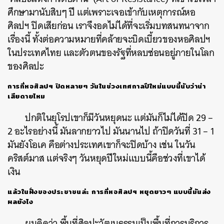
ศึกษามานับสิบๆ ปี แต่เพราะเจอเข้ากับเหตุการณ์หอ
ศิลปฯ ปิดเสียก่อน เราจึงอดไม่ได้ที่จะเริ่มบทสนทนาจาก
เรื่องนี้ ทั้งต่อความหมายที่คล้ายจะบิดเบี้ยวของหอศิลปฯ
ในประเทศไทย และตัวตนของรัฐที่หลบซ่อนอยู่ภายในโลก
ของศิลปะ
การที่หอศิลปฯ
ปิดหลายๆ
วันในช่วงเทศกาลปีใหม่แบบนี้นับว่าน่า
เสียดายไหม
ปกติในยุโรปเขาก็มีวันหยุดนะ
แต่มันก็ไม่ได้ปิด
29 –
2
อะไรอย่างนี้
มันลากยาวไป
มันนานไป
ถ้าปิดวันที่
31 – 1
มันยังโอเค
คือต่างประเทศเขาก็จะปิดบ้าง
เช่น
ในวัน
คริสต์มาส
แต่จริงๆ วันหยุดปีใหม่แบบนี้คือช่วงที่เขาได้
เงิน
แล้วในฝั่งของประชาชนล่ะ
การที่หอศิลปฯ
หยุดยาวๆ
แบบนี้มันส่ง
ผลยังไง
ผมคิดว่า
พื้นที่ศิลปะวัฒนธรรมเป็นพื้นที่การบริการ