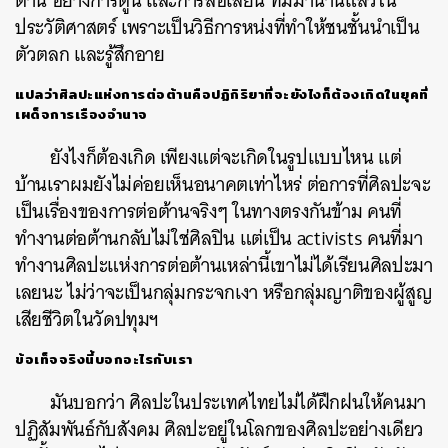
ต้าน
อย่างการ์ตูน
และการล้อเลียน
ที่มีมานานแล้วใน
ประวัติศาสตร์
เพราะเป็นวิธีการหน่งที่ทำให้ชนชั้นนำเป็น
ตัวตลก
และรู้สึกอาย
แปลว่าศิลปะแห่งการต่อต้านคือปฏิกิริยาที่จะยังไงก็ต้องเกิดในยุคที่
เผด็จการเรืองอำนาจ
ยังไงก็ต้องเกิด
เพียงแต่จะเกิดในรูปแบบไหน
แต่
บ้านเราผมยังไม่ค่อยเห็นอนาคตเท่าไหร่
ต่อการที่ศิลปะจะ
เป็นเรื่องของการต่อต้านจริงๆ
ในทางตรงกันข้าม
คนที่
ทำงานต่อต้านกลับไม่ใช่ศิลปิน
แต่เป็น
activists
คนที่มา
ทำงานศิลปะแห่งการต่อต้านเหล่านี้เขาไม่ได้เรียนศิลปะมา
เลยนะ
ไม่ว่าจะเป็นกลุ่มกระจกเงา
หรือกลุ่มญาติของผู้สูญ
เสียชีวิตในวัดปทุมฯ
ข้อเท็จจริงนี้บอกอะไรกับเรา
มันบอกว่า
ศิลปะในประเทศไทยไม่ได้ฝึกฝนให้คนมา
ปฏิสัมพันธ์กับสังคม
ศิลปะอยู่ในโลกของศิลปะอย่างเดียว