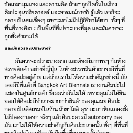
ขัดเกลามุมมอง
และความคิด
ถ้าเราถูกปิดกั้นในเรื่อง
ศิลปะ
สุนทรียศาสตร์
และอารมณ์การรับรู้แล้ว
เราก็จะ
กลายเป็นคนเชื่องๆ
เพราะเราไม่มีปฏิกิริยาโต้ตอบ
ทั้งๆ
ที่
พื้นที่ทางศิลปะเป็นพื้นที่ที่เปราะบางที่สุด
และมันควรจะ
ถูกตั้งคำถามได้
และมันควรจะเปราะบาง?
มันควรจะเปราะบางมาก
และต้องมีมากพอๆ
กับห้าง
สรรพสินค้า
อย่างที่ญี่ปุ่น
ในห้างสรรพสินค้าเขาจะมีพื้นที่
ทางศิลปะอยู่ด้วย
แต่บ้านเราไม่ให้ความสำคัญอย่างนี้
มัน
เคยมีปีที่แล้วที่
Bangkok Art Biennale
เอางานศิลปะไป
แสดงในศูนย์การค้า
ซึ่งผมว่ามันไม่ได้
เพราะคุณไม่ได้ยิน
ยอมให้ศิลปะมีอำนาจมากกว่าสินค้าของคุณเลย
ศิลปะ
กลายเป็นดิสเพลย์ในร้าน
ถ้า
ยาโยอิ คุซามะ
มาเห็นแกคงสั่ง
ให้ปลดงานออก
จริงๆ
แล้วศิลปะควรมี
autonomy
ของ
มัน
เราไม่ได้ให้ความสำคัญกับศิลปะขนาดนั้น
ทั้งๆ
ที่พื้นที่