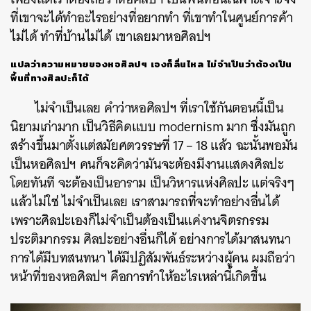
ที่เขาจะได้ทำอะไรอย่างที่อยากทำ
ที่เขาทำในศูนย์การค้า
ไม่ได้
ทำที่บ้านไม่ได้
เขาเลยมาหอศิลปฯ
แปลว่าความหมายของหอศิลปฯ
เองก็ลื่นไหล
ไม่จำเป็นว่าต้องเป็น
พื้นที่ทางศิลปะก็ได้
ไม่จำเป็นเลย
คำว่าหอศิลปฯ
ที่เราใช้กันตอนนี้เป็น
นิยามเก่ามาก
เป็นวิธีคิดแบบ
modernism
มาก
ซึ่งมันถูก
สร้างขึ้นมาตั้งแต่สมัยศตวรรษที่
17 – 18
แล้ว
ฉะนั้นพอมัน
เป็นหอศิลปฯ
คนก็จะคิดว่ามันจะต้องมีงานแสดงศิลปะ
โดยทันที
จะต้องเป็นอาราม
เป็นวิหารแห่งศิลปะ
แต่จริงๆ
แล้วไม่ใช่
ไม่จำเป็นเลย
เราสามารถที่จะทำอย่างอื่นได้
เพราะศิลปะเองก็ไม่จำเป็นต้องเป็นแค่งานจิตรกรรม
ประติมากรรม
ศิลปะอย่างอื่นก็ได้
อย่างการได้มาสนทนา
การได้มี
บทสนทนา
ได้มีปฏิสัมพันธ์ระหว่างผู้คน
ผมถือว่า
หน้าที่ของหอศิลปฯ
คือการทำให้อะไรเหล่านี้เกิดขึ้น