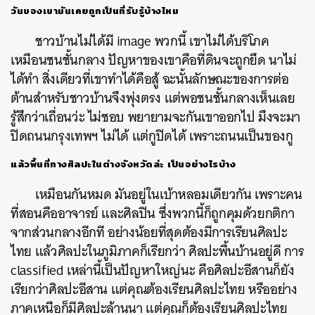
วันของเขามันเคยถูกเป็นที่รับรู้บ้างไหม
ชาวบ้านไม่ได้มี
image
พวกนี้
เขาไม่ได้บริโภค
เหมือนชนชั้นกลาง
ปัญหาของเขาคือที่ดินจะถูกยึด
นาไม่
ได้ทำ
สิ่งเดียวที่เขาทำได้คือสู้
ฉะนั้นลักษณะของการต่อ
ต้านสำหรับชาวบ้านจึงพุ่งตรง
แต่พอชนชั้นกลางเห็นเลย
รู้สึกว่าเถื่อนว่ะ
ไม่ชอบ
พยายามจะกันเขาออกไป
มึงจะมา
ปิดถนนกรุงเทพฯ
ไม่ได้
แต่กูปิดได้
เพราะถนนเป็นของกู
แล้วพื้นที่ทางศิลปะในต่างจังหวัดล่ะ
เป็นอย่างไรบ้าง
เหมือนกันหมด
มันอยู่ในเบ้าหลอมเดียวกัน
เพราะคน
ที่สอนคืออาจารย์
และศิลปิน
ซึ่งพวกนี้ก็ถูกคุมด้วยกติกา
จากส่วนกลางอีกที
อย่างน้อยที่สุดต้องมีการเรียนศิลปะ
ไทย
แล้วศิลปะในภูมิภาคก็เรียกว่า
ศิลปะพื้นบ้านอยู่ดี
การ
classified
เหล่านี้เป็นปัญหาใหญ่นะ
คือศิลปะอีสานก็ยัง
เรียกว่าศิลปะอีสาน
แต่คุณต้องเรียนศิลปะไทย
หรืออย่าง
ภาคเหนือก็มีศิลปะล้านนา
แต่คุณก็ต้องเรียนศิลปะไทย