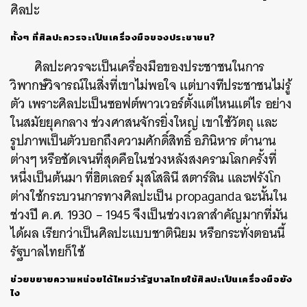
ศิลปะ
ทั้งๆ
ที่ศิลปะควรจะเป็นเครื่องมือของประชาชน
?
ศิลปะควรจะเป็นเครื่องมือของประชาชนในการ
วิพากษ์วิจารณ์ในสิ่งที่เขาไม่พอใจ
แต่บางทีประชาชนไม่รู้
ตัว
เพราะศิลปะเป็น
ซอฟต์พาวเวอร์
ตั้งแต่ไหนแต่ไร
อย่าง
ในสมัยยุคกลาง ช่วงศาสนจักรยิ่งใหญ่
เขาใช้วัตถุ
และ
รูปภาพเป็นตัวบอกถึงความศักดิ์สิทธิ์
อภินิหาร
ตำนาน
ต่างๆ
หรือชัดเจนที่สุดคือในช่วงหลังสงครามโลกครั้งที่
หนึ่งเป็นต้นมา
ที่ฮิตเลอร์
มุสโสลินี
สตาร์ลิน
และฟรังโก
ต่างใช้กระบวนการทางศิลปะเป็น
propaganda
ฉะนั้นใน
ช่วงปี
ค
.
ศ
. 1930 – 1945
จึงเป็นช่วงเวลาสำคัญมากที่มัน
ได้ผล
เรียกว่าเป็นศิลปะแบบชาตินิยม
หรือกระทั่งตอนนี้
รัฐบาลไทยก็ใช้
ช่วยขยายความหน่อยได้ไหมว่ารัฐบาลไทยใช้ศิลปะเป็นเครื่องมือยัง
ไง