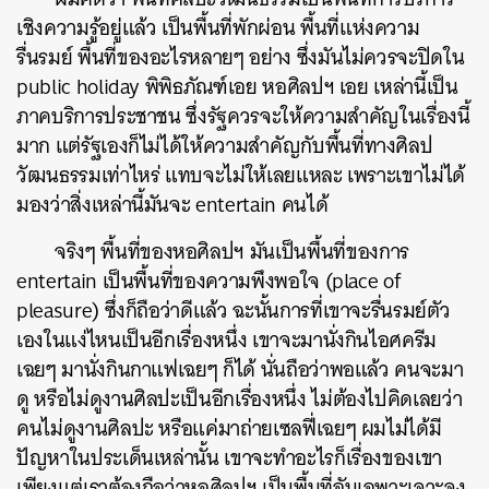
เชิงความรู้อยู่แล้ว
เป็นพื้นที่พักผ่อน
พื้นที่แห่งความ
รื่นรมย์
พื้นที่ของอะไรหลายๆ
อย่าง
ซึ่งมันไม่ควรจะปิดใน
public holiday
พิพิธภัณฑ์เอย
หอศิลปฯ
เอย
เหล่านี้เป็น
ภาคบริการประชาชน
ซึ่งรัฐควรจะให้ความสำคัญในเรื่องนี้
มาก
แต่รัฐเองก็ไม่ได้ให้ความสำคัญกับพื้นที่ทางศิลป
วัฒนธรรมเท่าไหร่
แทบจะไม่ให้เลยแหละ
เพราะเขาไม่ได้
มองว่าสิ่งเหล่านี้มันจะ
entertain
คนได้
จริงๆ พื้นที่ของหอศิลปฯ
มันเป็นพื้นที่ของการ
entertain
เป็นพื้นที่ของความพึงพอใจ
(place of
pleasure)
ซึ่งก็ถือว่าดีแล้ว
ฉะนั้นการที่เขาจะรื่นรมย์ตัว
เองในแง่ไหนเป็นอีกเรื่องหนึ่ง
เขาจะมานั่งกินไอศครีม
เฉยๆ
มานั่งกินกาแฟเฉยๆ
ก็ได้
นั่นถือว่าพอแล้ว
คนจะมา
ดู
หรือไม่ดูงานศิลปะเป็นอีกเรื่องหนึ่ง
ไม่ต้องไปคิดเลยว่า
คนไม่ดูงานศิลปะ
หรือแค่มาถ่ายเซลฟี่เฉยๆ
ผมไม่ได้มี
ปัญหาในประเด็นเหล่านั้น
เขาจะทำอะไรก็เรื่องของเขา
เพียงแต่เราต้องถือว่าหอศิลปฯ
เป็นพื้นที่อันเฉพาะเจาะจง