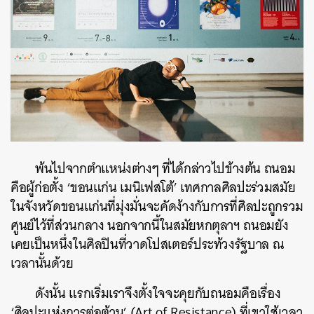
พ้นไปจากตำแหน่งต่างๆ ที่ได้กล่าวไปข้างต้น ถนอม
คือผู้ก่อตั้ง ‘ขอนแก่น เมนิเฟสโต้’ เทศกาลศิลปะร่วมสมัย
ในจังหวัดขอนแก่นที่มุ่งมั่นจะคัดง้างกับการที่ศิลปะถูกรวม
ศูนย์ไว้ที่ส่วนกลาง นอกจากนี้ในสมัยหกตุลาฯ ถนอมยัง
เคยเป็นหนึ่งในศิลปินที่วาดโปสเตอร์ประท้วงรัฐบาล ณ
เวลานั้นด้วย
ดังนั้น แรกเริ่มเราจึงตั้งใจจะคุยกับถนอมคือเรื่อง
‘ศิลปะแห่งการต่อต้าน’ (Art of Resistance) ที่เขาใช้เวลา