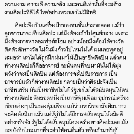
ความงาม
ความดี
ความจริง
และคนดีเท่านั้นที่จะสร้าง
SHARE
TWEET
LINE
EMAIL
งานศิลปะที่ดีได้
ไพร่อย่างพวกเราไม่มีสิทธิ
ศิลปะจึงเป็นเครื่องมือของชนชั้นนำมาตลอด
แม้ว่า
ลูกชาวนาจะเรียนศิลปะ
แต่มึงต้องเข้าไปศูนย์กลาง
เพราะ
มึงต้องการหาคอมฟอร์ตโซน
อย่างน้อยมึงต้องได้รางวัล
ติดตัวสักรางวัล
ไม่งั้นมึงก้าวไปไหนไม่ได้
ผมเคยพูดอยู่
เสมอว่า
เราไม่ได้ถูกฝึกฝนมาให้เป็นอาชีพศิลปิน
แล้วคน
ทำงานศิลปะก็คืออาจารย์
ฉะนั้นคนที่จบมามันไม่ได้มุ่ง
หวังว่าจะเป็นศิลปิน
แต่ต้องการจะไปรับราชการ
เป็น
อาจารย์แล้วก็ทำงานศิลปะ
กลายเป็นว่าศิลปะจึงเป็น
อาชีพเสริม
มันเป็นอาชีพไม่ได้
รัฐเองไม่ได้สนับสนุนให้คน
ทำงานศิลปะ
สีหลอดหนึ่งเป็นภาษีฟุ่มเฟือย
อุปกรณ์เครื่อง
เขียนต่างๆ
เป็นของฟุ่มเฟือย
แม้ว่ามหาวิทยาลัยศิลปากร
จะคิดค้นสีมาแล้ว
แต่รัฐก็ไม่ได้มีการสนับสนุนให้ผลิตสี
อย่างจริงจัง
รัฐไม่ได้สนับสนุนโครงสร้างทางศิลปะเลย
มัน
เลยยังอีกไกลมากที่จะทำให้คนตื่นตัว
หรือเข้ามารับรู้