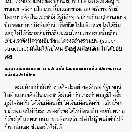
แล้ว
ถึงจะเอาเรื่องของชาวนามาทำ
แต่ไม่ได้ไปต่อสู้กับ
พวกเขาจริงๆ
เป็นแบบนี้มันเลยขาดตอน
หรือพอเริ่มมี
โครงการศิลปินแห่งชาติ
รัฐก็ดึงทุกอย่างเข้ามาสู่ส่วนกลาง
อีก
พอถามว่ามึงลืมคำว่าเพื่อชีวิตไปแล้วเหรอ
ไม่ได้ลืม
แต่กูไม่ได้นิยามว่าเพื่อชีวิตแบบไหน
เพราะฉะนั้นบ้าน
เมืองเราจึงมีความซับซ้อน
โครงสร้างส่วนบน
(super
structure)
มันไม่ได้ไปไหน
ยังอยู่เหมือนเดิม
ไม่ได้ขยับ
เลย
เราสามารถมองว่าการที่รัฐก่อตั้งศิลปินแห่งชาติขึ้น
เป็นเพราะรัฐ
กลัวศิลปินได้ไหม
สมมติผมกำลังทำงานศิลปะอย่างดุดันอยู่
รัฐบอกว่า
ให้ตำแหน่งศิลปินแห่งชาติมันดีกว่า
ถามว่าผมภูมิใจมั้ย
ภูมิใจสิครับ
ได้เงินเดือนมั้ย
ได้เงินเดือนสิครับ
แล้วเรื่อง
อะไรผมจะไม่รับล่ะ
เพลงก็ร้องได้เหมือนเดิม
คนกับควาย
ก็ร้องได้
แต่ความหมายเปลี่ยนหรือเปล่าไม่รู้
คนก็ด่าไปสิ
ก็เท่านั้นเอง
ช่วยอะไรไม่ได้