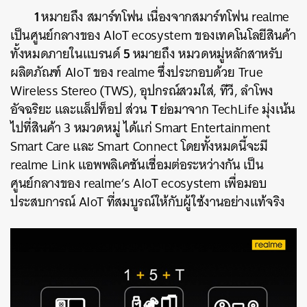
1
หมายถึง สมาร์ทโฟน เนื่องจากสมาร์ทโฟน
realme
เป็นศูนย์กลางของ
AIoT ecosystem
ของเทคโนโลยีสินค้า
5
ทั้งหมดภายในแบรนด์
หมายถึง หมวดหมู่หลักสาหรับ
ผลิตภัณฑ์
AIoT
ของ
realme
ซึ่งประกอบด้วย
True
Wireless Stereo (TWS),
อุปกรณ์สวมใส่
,
ทีวี
,
ลำโพง
T
อัจฉริยะ และแล็ปท็อป ส่วน
ย่อมาจาก
TechLife
มุ่งเน้น
ไปที่สินค้า
3
หมวดหมู่ ได้แก่
Smart Entertainment
Smart Care
และ
Smart Connect
โดยทั้งหมดนี้จะมี
realme Link
แอพพลิเคชันเชื่อมต่อระหว่างกัน เป็น
ศูนย์กลางของ
realme’s AIoT ecosystem
เพื่อมอบ
ประสบการณ์
AIoT
ที่สมบูรณ์ให้กับผู้ใช้งานอย่างแท้จริง