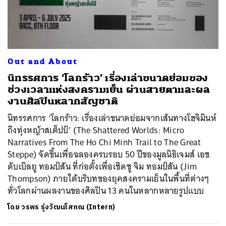
Out and About
นิทรรศการ ‘โลกร้าว’ เรื่องเล่าขนาดย่อมของ
ช่วงเวลาแห่งสงครามเย็น ผ่านสายตาและผล
งานศิลปินหลากสัญชาติ
นิทรรศการ ‘โลกร้าว: เรื่องเล่าขนาดย่อมจากเส้นทางโฮจิมินห์
ถึงทุ่งหญ้าสเต็ปป์’ (The Shattered Worlds: Micro
Narratives From The Ho Chi Minh Trail to The Great
Steppe) จัดขึ้นเพื่อฉลองครบรอบ 50 ปีของมูลนิธิเจมส์ เอช
ดับเบิลยู ทอมป์สัน ที่ก่อตั้งเพื่อเชิดชู จิม ทอมป์สัน (Jim
Thompson) ภายใต้บริบทของยุคสงครามเย็นในพื้นที่ต่างๆ
ทั่วโลกผ่านผลงานของศิลปิน 13 คนในหลากหลายรูปแบบ
โดย
วรพร รุ่งวัฒนโสภณ (Intern)