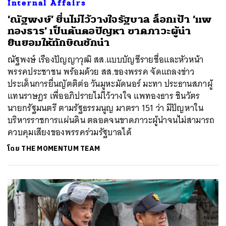
Internal Affairs
‘ณัฐพงษ์’ ยื่นไม่ไว้วางใจรัฐบาล ล็อกเป้า ‘แพ
ทองธาร’ เป็นต้นตอปัญหา ขาดภาวะผู้นำ
ยินยอมให้ทักษิณชักนำ
ณัฐพงษ์ เรืองปัญญาวุฒิ สส.แบบบัญชีรายชื่อและหัวหน้า
พรรคประชาชน พร้อมด้วย สส.ของพรรค จัดแถลงข่าว
ประเด็นการยื่นญัตติต่อ วันมูหะมัดนอร์ มะทา ประธานสภาผู้
แทนราษฎร เพื่ออภิปรายไม่ไว้วางใจ แพทองธาร ชินวัตร
นายกรัฐมนตรี ตามรัฐธรรมนูญ มาตรา 151 ว่า มีปัญหาใน
บริหารราชการแผ่นดิน ตลอดจนขาดภาวะผู้นำจนไม่สามารถ
ควบคุมเสียงของพรรคร่วมรัฐบาลได้
โดย
THE MOMENTUM TEAM