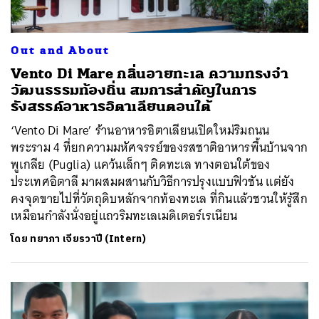
Out and About
Vento Di Mare กลิ่นอายทะเล ความทรงจำ
วัฒนธรรมท้องถิ่น สมการสำคัญในการ
รังสรรค์อาหารอิตาเลียนตอนใต้
‘Vento Di Mare’ ร้านอาหารอิตาเลียนเปิดใหม่ริมถนน
พระราม 4 ที่ยกความมหัศจรรย์ของรสชาติอาหารพื้นบ้านจาก
พูเกลีย (Puglia) แคว้นเล็กๆ ติดทะเล ทางตอนใต้ของ
ประเทศอิตาลี มาผสมผสานกับวิธีการปรุงแบบฟิวชัน แต่ยัง
คงจุดขายไปที่วัตถุดิบหลักจากท้องทะเล ที่กินแล้วชวนให้รู้สึก
เหมือนกำลังนั่งอยู่แถวริมทะเลเมดิเตอร์เรเนียน
โดย
ทยาภา เจียรวาปี (Intern)