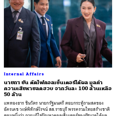
Internal Affairs
นายกฯ ยัน ตัดไฟคอลเซ็นเตอร์ได้ผล มูลค่า
ความเสียหายลดฮวบ จากวันละ 100 ล้านเหลือ
50 ล้าน
แพทองธาร ชินวัตร นายกรัฐมนตรี ตอบกระทู้ถามสดของ
อัครเดช วงษ์พิทักษ์โรจน์ สส.ราชบุรี พรรครวมไทยสร้างชาติ
ตอนหนึ่งว่า การแก้ไขปัญหาคอลเซ็นเตอร์ของรัฐบาลได้ผล