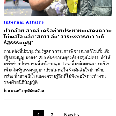
Internal Affairs
ปากล้วย-สาดสี เครือข่ายประชาชนแสดงความ
ไม่พอใจ หลัง ‘สภาฯ ล่ม’ วาระพิจารณา ‘แก้
รัฐธรรมนูญ’
ภายหลังที่ประชุมร่วมรัฐสภา วาระการพิจารณาแก้ไขเพิ่มเติม
รัฐธรรมนูญ มาตรา 256 ล่มจากเหตุองค์ประชุมไม่ครบ ทำให้
เครือข่ายประชาชนที่นำโดยกลุ่ม iLaw ที่มาติดตามการแก้ไข
เพิ่มเติมรัฐธรรมนูญบางส่วนไม่พอใจ จึงตัดสินใจปากล้วย
พร้อมทั้งสาดสีน้ำ แสดงความรู้สึกที่ไม่พึงพอใจการทำงาน
ของฝ่ายนิติบัญญัติ
โดย
พรลภัส วุฒิรัตนรักษ์
1
2
Next
›