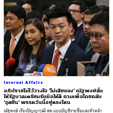
Internal Affairs
อภิปรายไม่ไว้วางใจ ‘ไม่เสียของ’ ณัฐพงษ์ลั่น
ให้รัฐบาลเตรียมรับมือให้ดี ถามเพื่อไทยกลับ
‘จุดยืน’ พรรควันนี้อยู่ตรงไหน
ณัฐพงษ์ เรืองปัญญาวุฒิ สส.แบบบัญชีรายชื่อและหัวหน้า