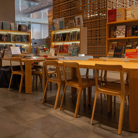
SHARE
TWEET
LINE
EMAIL