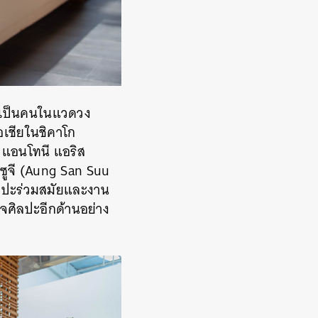
เชนเป็นคนในแวดวง
อเชียในชิคาโก
ดย แอนโทนี แอริส
ซูจี (Aung San Suu
ิลปะร่วมสมัยและงาน
กิจศิลปะอีกด้านอย่าง