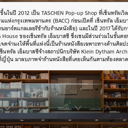
งขึ้นในปี 2012 เป็น TASCHEN Pop-up Shop ที่เซ็นทรัลเว
แห่งกรุงเทพมหานคร (BACC) ก่อนเปิดที่ เซ็นทรัล เอ็มบาส
นอาร์​ตแกลเลอรีข้ากับร้านหนังสือ) และในปี 2017 ได้รับ
 House ของเซ็นทรัล เอ็มบาสซี ซึ่งเชนมีส่วนร่วมในขั้น
เจตจำนงให้พื้นที่แห่งนี้เป็นร้านหนังสือเฉพาะทางด้านศิ
ซ็นทรัล เอ็มบาสซีจ้างสถาปนิกบริษัท Klein Dytham Arch
ที่ญี่ปุ่น มาลบภาพจำร้านหนังสือที่เคยเห็นกันตามท้องตลาด