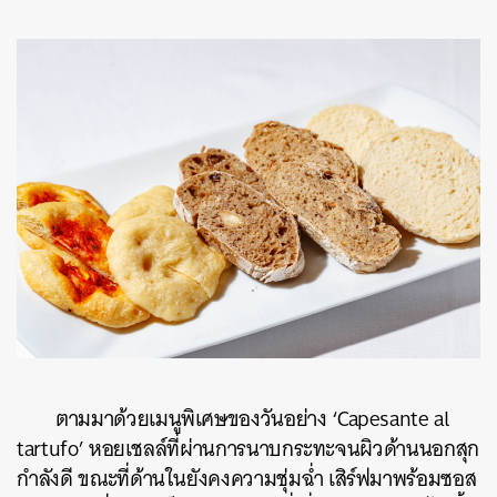
ตามมาด้วยเมนูพิเศษของวันอย่าง ‘Capesante al
tartufo’ หอยเชลล์ที่ผ่านการนาบกระทะจนผิวด้านนอกสุก
กำลังดี ขณะที่ด้านในยังคงความชุ่มฉ่ำ เสิร์ฟมาพร้อมซอส