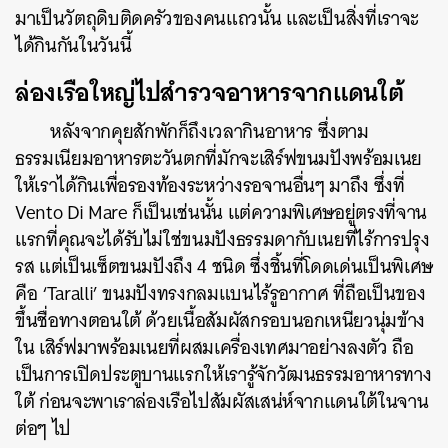
มาเป็นวัตถุดิบติดครัวของคนแถวนั้น และเป็นสิ่งที่เราจะ
ได้กินกันในวันนี้
ล่องเรือใหญ่ไปสำรวจอาหารจากแดนใต้
หลังจากคุยสักพักก็ถึงเวลากินอาหาร ซึ่งตาม
ธรรมเนียมอาหารตะวันตกที่มักจะเสิร์ฟขนมปังพร้อมเนย
ให้เราได้กินเพื่อรองท้องระหว่างรอจานอื่นๆ มาถึง ซึ่งที่
Vento Di Mare ก็เป็นเช่นนั้น แต่ความพิเศษอยู่ตรงที่จาน
แรกที่คุณจะได้รับไม่ใช่ขนมปังธรรมดากับเนยที่ไร้การปรุง
รส แต่เป็นเซ็ตขนมปังถึง 4 ชนิด ซึ่งชิ้นที่โดดเด่นเป็นพิเศษ
คือ ‘Taralli’ ขนมปังทรงกลมแบนไร้รูอากาศ ที่ถือเป็นของ
ขึ้นชื่อทางตอนใต้ ด้วยเนื้อสัมผัสกรอบนอกเหนียวนุ่มข้าง
ใน เสิร์ฟมาพร้อมเนยที่ผสมเครื่องเทศมาอย่างลงตัว ถือ
เป็นการเปิดประตูบานแรกให้เรารู้จักวัฒนธรรมอาหารทาง
ใต้ ก่อนจะพาเราล่องเรือไปสัมผัสเสน่ห์จากแดนใต้ในจาน
ต่อๆ ไป