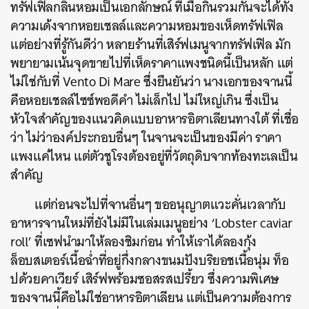
ทรัฟเฟิลกลิ่นหอมเป็นเอกลักษณ์ ที่เมื่อกินรวมกันจะได้ทั้ง
ความเด้งจากหอยเชลล์และความหอมของเห็ดทรัฟเฟิล
แต่อย่างที่รู้กันดีว่า หลายร้านที่เสิร์ฟเมนูจากทรัฟเฟิล มัก
พยายามเน้นจุดขายไปที่เห็ดราคาแพงชนิดนี้เป็นหลัก แต่
ไม่ใช่กับที่ Vento Di Mare ซึ่งยืนยันว่า นางเอกของจานนี้
คือหอยเชลล์ไซซ์พอดีคำ ไม่เล็กไป ไม่ใหญ่เกิน ซึ่งเป็น
หัวใจสำคัญของแนวคิดแบบอาหารอิตาเลียนทางใต้ ที่เชื่อ
ว่า ไม่ว่าองค์ประกอบอื่นๆ ในจานจะเป็นของมีค่า ราคา
แพงแค่ไหน แต่ตัวชูโรงต้องอยู่ที่วัตถุดิบจากท้องทะเลเป็น
สำคัญ
แต่ก่อนจะไปที่จานอื่นๆ ขออนุญาตแวะคั่นเวลากับ
อาหารจานใหม่ที่ยังไม่มีในเล่มเมนูอย่าง ‘Lobster caviar
roll’ ที่เซฟนำมาให้ลองชิมก่อน ทำให้เราได้ลองกุ้ง
ล็อบสเตอร์เนื้อฉ่ำที่อยู่กึ่งกลางขนมปังบริยอชเนื้อนุ่ม ท็อ
ปด้วยคาเวียร์ เสิร์ฟพร้อมซอสรสเปรี้ยว ซึ่งความพิเศษ
ของจานนี้คือไม่ใช่อาหารอิตาเลียน แต่เป็นความต้องการ