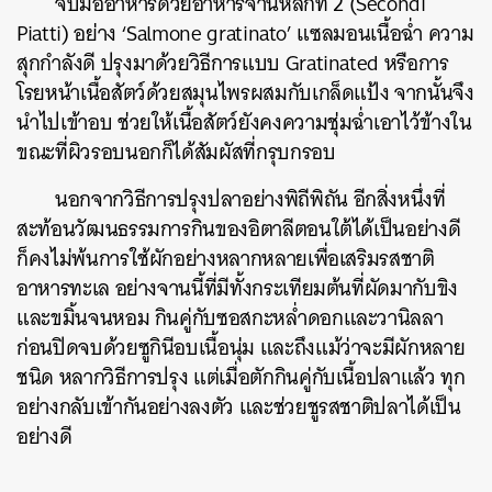
จบมื้ออาหารด้วยอาหารจานหลักที่ 2 (Secondi
Piatti) อย่าง ‘Salmone gratinato’ แซลมอนเนื้อฉ่ำ ความ
สุกกำลังดี ปรุงมาด้วยวิธีการแบบ Gratinated หรือการ
โรยหน้าเนื้อสัตว์ด้วยสมุนไพรผสมกับเกล็ดแป้ง จากนั้นจึง
นำไปเข้าอบ ช่วยให้เนื้อสัตว์ยังคงความชุ่มฉ่ำเอาไว้ข้างใน
ขณะที่ผิวรอบนอกก็ได้สัมผัสที่กรุบกรอบ
นอกจากวิธีการปรุงปลาอย่างพิถีพิถัน อีกสิ่งหนึ่งที่
สะท้อนวัฒนธรรมการกินของอิตาลีตอนใต้ได้เป็นอย่างดี
ก็คงไม่พ้นการใช้ผักอย่างหลากหลายเพื่อเสริมรสชาติ
อาหารทะเล อย่างจานนี้ที่มีทั้งกระเทียมต้นที่ผัดมากับขิง
และขมิ้นจนหอม กินคู่กับซอสกะหล่ำดอกและวานิลลา
ก่อนปิดจบด้วยซูกินีอบเนื้อนุ่ม และถึงแม้ว่าจะมีผักหลาย
ชนิด หลากวิธีการปรุง แต่เมื่อตักกินคู่กับเนื้อปลาแล้ว ทุก
อย่างกลับเข้ากันอย่างลงตัว และช่วยชูรสชาติปลาได้เป็น
อย่างดี
ค้นหา