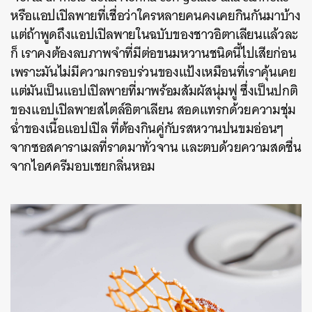
หรือแอปเปิลพายที่เชื่อว่าใครหลายคนคงเคยกินกันมาบ้าง
แต่ถ้าพูดถึงแอปเปิลพายในฉบับของชาวอิตาเลียนแล้วละ
ก็ เราคงต้องลบภาพจำที่มีต่อขนมหวานชนิดนี้ไปเสียก่อน
เพราะมันไม่มีความกรอบร่วนของแป้งเหมือนที่เราคุ้นเคย
แต่มันเป็นแอปเปิลพายที่มาพร้อมสัมผัสนุ่มฟู ซึ่งเป็นปกติ
ของแอปเปิลพายสไตล์อิตาเลียน สอดแทรกด้วยความชุ่ม
ฉ่ำของเนื้อแอปเปิล ที่ต้องกินคู่กับรสหวานปนขมอ่อนๆ
จากซอสคาราเมลที่ราดมาทั่วจาน และตบด้วยความสดชื่น
จากไอศครีมอบเชยกลิ่นหอม