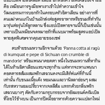
แอปเปิลพายสไตล์อิตาเลียน อีกหนึ่งความพิเศษของจานนี้
คือ เหมือนการจูงมือพาเราเข้าไปทำความเข้าใจ
วัฒนธรรมการบอกรักในครอบครัวอิตาเลียน อย่างการที่
คนเฒ่าคนแก่ในบ้านมักส่งต่อสูตรอาหารหรือขนมที่ทำกัน
มารุ่นต่อรุ่นให้ลูกหลาน ซึ่งแอปเปิลพายจานนี้ก็เป็นเช่นนั้น
เพราะเป็นเหมือนจดหมายรักที่แนบมาพร้อมสูตรแอปเปิล
พายสุดพิเศษจากคุณยายของเซฟ
ตบท้ายขนมหวานอีกจานด้วย ‘Panna cotta al ragù
di kumquat e pepe di Sichuan con crumble di
mandorle’ หรือแพนนาคอตตา หนึ่งในขนมหวานที่หากิน
ได้ในร้านอิตาเลียนแทบจะทุกร้าน แต่หากจะหาแพนนา
คอตตารสส้มผสมพริกเสฉวนคงจะมีเสิร์ฟแค่ที่ร้านนี้
เท่านั้น กับขนมเนื้อเด้ง หอมนมและวานิลลาอ่อนๆ ผสม
กับรสหวานอมเปรี้ยวจากเจลลีส้ม แทรกด้วยกลิ่นพริก
เสฉวนบางๆ ตัดกับความกรุบกรอบจากอัลมอนด์ครัมเบิล
ที่โรยไว้ข้างบน เป็นการปิดมื้ออาหารด้วยความแปลกใหม่