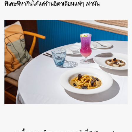
พิเศษที่หากินได้แค่ร้านอิตาเลียนแท้ๆ เท่านั้น