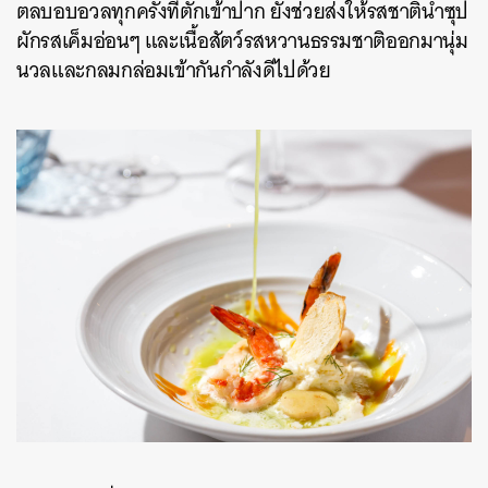
ตลบอบอวลทุกครั้งที่ตักเข้าปาก ยังช่วยส่งให้รสชาติน้ำซุป
ผักรสเค็มอ่อนๆ และเนื้อสัตว์รสหวานธรรมชาติออกมานุ่ม
นวลและกลมกล่อมเข้ากันกำลังดีไปด้วย