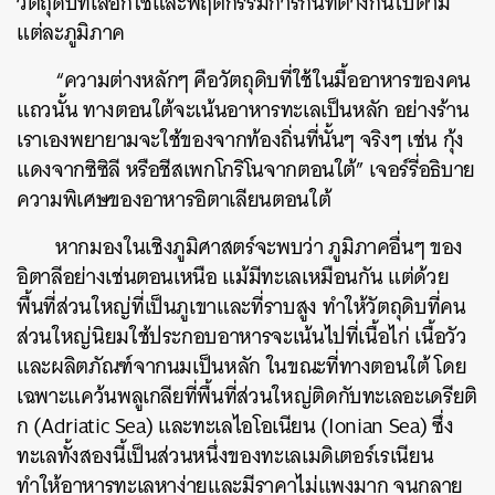
วัตถุดิบที่เลือกใช้และพฤติกรรมการกินที่ต่างกันไปตาม
แต่ละภูมิภาค
“ความต่างหลักๆ คือวัตถุดิบที่ใช้ในมื้ออาหารของคน
แถวนั้น ทางตอนใต้จะเน้นอาหารทะเลเป็นหลัก อย่างร้าน
เราเองพยายามจะใช้ของจากท้องถิ่นที่นั้นๆ จริงๆ เช่น กุ้ง
แดงจากซิซิลี หรือชีสเพกโกริโนจากตอนใต้” เจอร์รี่อธิบาย
ความพิเศษของอาหารอิตาเลียนตอนใต้
หากมองในเชิงภูมิศาสตร์จะพบว่า ภูมิภาคอื่นๆ ของ
อิตาลีอย่างเช่นตอนเหนือ แม้มีทะเลเหมือนกัน แต่ด้วย
พื้นที่ส่วนใหญ่ที่เป็นภูเขาและที่ราบสูง ทำให้วัตถุดิบที่คน
ส่วนใหญ่นิยมใช้ประกอบอาหารจะเน้นไปที่เนื้อไก่ เนื้อวัว
และผลิตภัณฑ์จากนมเป็นหลัก ในขณะที่ทางตอนใต้ โดย
เฉพาะแคว้นพลูเกลียที่พื้นที่ส่วนใหญ่ติดกับทะเลอะเดรียติ
ก (Adriatic Sea) และทะเลไอโอเนียน (Ionian Sea) ซึ่ง
ทะเลทั้งสองนี้เป็นส่วนหนึ่งของทะเลเมดิเตอร์เรเนียน
ทำให้อาหารทะเลหาง่ายและมีราคาไม่แพงมาก จนกลาย