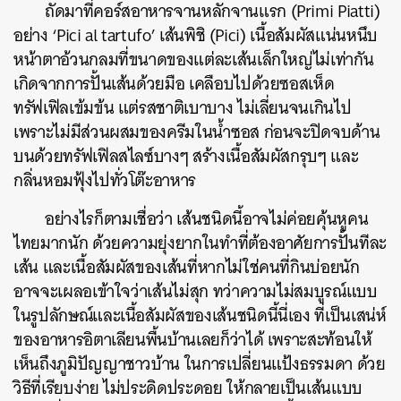
ถัดมาที่คอร์สอาหารจานหลักจานแรก (Primi Piatti)
อย่าง ‘Pici al tartufo’ เส้นพิชิ (Pici) เนื้อสัมผัสแน่นหนึบ
หน้าตาอ้วนกลมที่ขนาดของแต่ละเส้นเล็กใหญ่ไม่เท่ากัน
เกิดจากการปั้นเส้นด้วยมือ เคลือบไปด้วยซอสเห็ด
ทรัฟเฟิลเข้มข้น แต่รสชาติเบาบาง ไม่เลี่ยนจนเกินไป
เพราะไม่มีส่วนผสมของครีมในน้ำซอส ก่อนจะปิดจบด้าน
บนด้วยทรัฟเฟิลสไลซ์บางๆ สร้างเนื้อสัมผัสกรุบๆ และ
กลิ่นหอมฟุ้งไปทั่วโต๊ะอาหาร
อย่างไรก็ตามเชื่อว่า เส้นชนิดนี้อาจไม่ค่อยคุ้นหูคน
ไทยมากนัก ด้วยความยุ่งยากในทำที่ต้องอาศัยการปั้นทีละ
เส้น และเนื้อสัมผัสของเส้นที่หากไม่ใช่คนที่กินบ่อยนัก
อาจจะเผลอเข้าใจว่าเส้นไม่สุก ทว่าความไม่สมบูรณ์แบบ
ในรูปลักษณ์และเนื้อสัมผัสของเส้นชนิดนี้นี่เอง ที่เป็นเสน่ห์
ของอาหารอิตาเลียนพื้นบ้านเลยก็ว่าได้ เพราะสะท้อนให้
เห็นถึงภูมิปัญญาชาวบ้าน ในการเปลี่ยนแป้งธรรมดา ด้วย
วิธีที่เรียบง่าย ไม่ประดิดประดอย ให้กลายเป็นเส้นแบบ