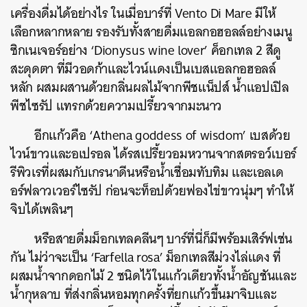
เครื่องดื่มได้อย่างไร ในเมื่อบาร์ที่ Vento Di Mare มีให้
เลือกหลากหลาย รองรับทั้งสายดื่มแอลกอฮอลล์อย่างเมนู
ซิกเนเจอร์อย่าง ‘Dionysus wine lover’ ค็อกเทล 2 สีดู
สะดุดตา ที่มีวอดก้าและไวน์แดงเป็นเบสแอลกอฮอลล์
หลัก ผสมผสานด้วยกลิ่นผลไม้จากพีชแน็ปส์ น้ำแอปเปิล
พีชไซรัป แทรกด้วยความเปรี้ยวจากมะนาว
อีกแก้วคือ ‘Athena goddess of wisdom’ เบสด้วย
ไวน์ขาวและอเปรอล ได้รสเปรี้ยวอมหวานจากสตรอว์เบอร์
รีพิวเรที่ผสมกับเกรนาดีนหรือน้ำเชื่อมทับทิม และเอลเด
อร์ฟลาวเวอร์ไซรัป ก่อนจะท็อปด้วยฟองไข่ขาวนุ่มๆ ทำให้
จิบได้เพลินๆ
หรือสายดื่มม็อกเทลคลีนๆ บาร์ที่นี่ก็มีพร้อมเสิร์ฟเช่น
กัน ไม่ว่าจะเป็น ‘Farfella rosa’ ม็อกเทลสีม่วงไล่แดง ที่
ผสมน้ำจากดอกไม้ 2 ชนิดไว้ในแก้วเดียวทั้งน้ำอัญชันและ
น้ำกุหลาบ ที่ส่งกลิ่นหอมทุกครั้งที่ยกแก้วขึ้นมาจิบและ