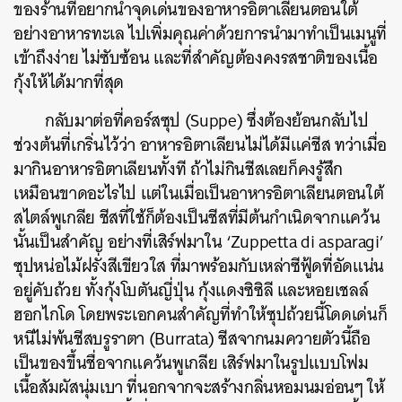
ของร้านที่อยากนำจุดเด่นของอาหารอิตาเลียนตอนใต้
อย่างอาหารทะเล ไปเพิ่มคุณค่าด้วยการนำมาทำเป็นเมนูที่
เข้าถึงง่าย ไม่ซับซ้อน และที่สำคัญต้องคงรสชาติของเนื้อ
กุ้งให้ได้มากที่สุด
กลับมาต่อที่คอร์สซุป (Suppe) ซึ่งต้องย้อนกลับไป
ช่วงต้นที่เกริ่นไว้ว่า อาหารอิตาเลียนไม่ได้มีแค่ชีส ทว่าเมื่อ
มากินอาหารอิตาเลียนทั้งที ถ้าไม่กินชีสเลยก็คงรู้สึก
เหมือนขาดอะไรไป แต่ในเมื่อเป็นอาหารอิตาเลียนตอนใต้
สไตล์พูเกลีย ชีสที่ใช้ก็ต้องเป็นชีสที่มีต้นกำเนิดจากแคว้น
นั้นเป็นสำคัญ อย่างที่เสิร์ฟมาใน ‘Zuppetta di asparagi’
ซุปหน่อไม้ฝรั่งสีเขียวใส ที่มาพร้อมกับเหล่าซีฟู้ดที่อัดแน่น
อยู่คับถ้วย ทั้งกุ้งโบตันญี่ปุ่น กุ้งแดงซิซิลี และหอยเชลล์
ฮอกไกโด โดยพระเอกคนสำคัญที่ทำให้ซุปถ้วยนี้โดดเด่นก็
หนีไม่พ้นชีสบรูราตา (Burrata) ชีสจากนมควายตัวนี้ถือ
เป็นของขึ้นชื่อจากแคว้นพูเกลีย เสิร์ฟมาในรูปแบบโฟม
เนื้อสัมผัสนุ่มเบา ที่นอกจากจะสร้างกลิ่นหอมนมอ่อนๆ ให้