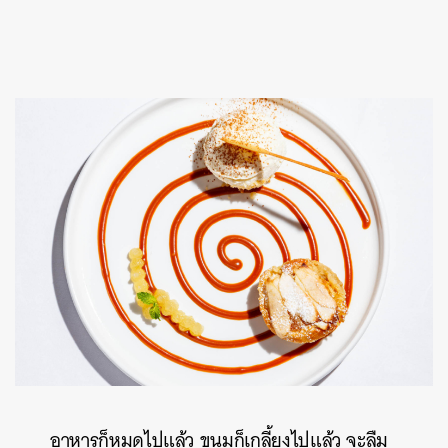
อาหารก็หมดไปแล้ว ขนมก็เกลี้ยงไปแล้ว จะลืม