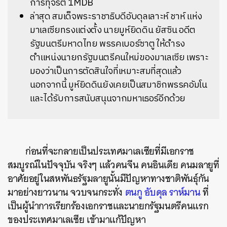
การทุจริต 1MDB
ล่าสุด สมเด็จพระราชาธิบดีอับดุลเลาะห์ ชาห์ แห่ง
มาเลเซียทรงแต่งตั้ง นายมูห์ยิดดิน ยัสซิน อดีต
รัฐมนตรีมหาดไทย พรรคเบอร์ซาตู ให้ดำรง
ตำแหน่งนายกรัฐมนตรีคนใหม่ของมาเลเซีย เพราะ
มองว่าเป็นการตัดสินใจที่เหมาะสมที่สุดแล้ว
นอกจากนี้ มูห์ยิดดินยังเคยเป็นสมาชิกพรรคอัมโน
และได้รับการสนับสนุนจากมหาเธอร์อีกด้วย
ก่อนที่จะกลายเป็นประเทศมาเลเซียที่มีเอกราช
สมบูรณ์ในปัจจุบัน จริงๆ แล้วคนจีน คนอินเดีย คนมลายูที่
อาศัยอยู่ในสหพันธรัฐมลายูนั้นมีปัญหาทางชาติพันธุ์กัน
มาอย่างยาวนาน จวบจนกระทั่ง
ตนกู อับดุล ราห์มาน
ที่
เป็นผู้นำการเรียกร้องเอกราชและนายกรัฐมนตรีคนแรก
ของประเทศมาเลเซีย เข้ามาแก้ปัญหา