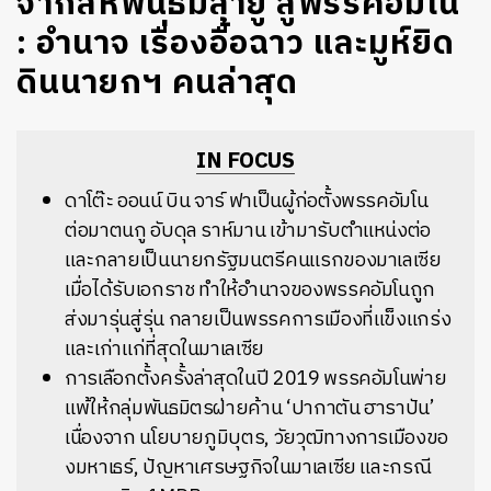
จากสหพันธ์มลายู สู่พรรคอัมโน
: อำนาจ เรื่องอื้อฉาว และมูห์ยิด
ดินนายกฯ คนล่าสุด
IN FOCUS
ดาโต๊ะ ออนน์ บิน จาร์ ฟาเป็นผู้ก่อตั้งพรรคอัมโน
ต่อมาตนกู อับดุล ราห์มาน เข้ามารับตำแหน่งต่อ
และกลายเป็นนายกรัฐมนตรีคนแรกของมาเลเซีย
เมื่อได้รับเอกราช ทำให้อำนาจของพรรคอัมโนถูก
ส่งมารุ่นสู่รุ่น กลายเป็นพรรคการเมืองที่แข็งแกร่ง
และเก่าแก่ที่สุดในมาเลเซีย
การเลือกตั้งครั้งล่าสุดในปี 2019 พรรคอัมโนพ่าย
แพ้ให้กลุ่มพันธมิตรฝ่ายค้าน ‘ปากาตัน ฮาราปัน’
เนื่องจาก นโยบายภูมิบุตร, วัยวุฒิทางการเมืองขอ
งมหาเธร์, ปัญหาเศรษฐกิจในมาเลเซีย และกรณี