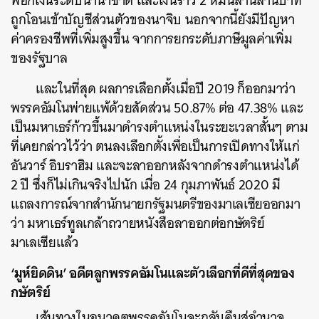
ฟอกเงินระดับนานาชาติ และเงินราว 2 หมื่นล้านล้านบาท
ถูกโอนเข้าบัญชีส่วนตัวของนาจิบ นอกจากนี้ยังมีปัญหา
ค่าครองชีพที่เพิ่มสูงขึ้น จากการยกระดับภาษีมูลค่าเพิ่ม
ของรัฐบาล
และในที่สุด ผลการเลือกตั้งเมื่อปี 2019 ก็ออกมาว่า
พรรคอัมโนพ่ายแพ้ด้วยสัดส่วน 50.87% ต่อ 47.38% และ
เป็นมหาเธร์ก้าวขึ้นมาดำรงตำแหน่งในระยะเวลาสั้นๆ ตาม
ที่เคยกล่าวไว้ว่า ตนลงเลือกตั้งเพื่อเป็นการเปิดทางให้แก่
อันวาร์ อิบราฮิม และจะลาออกหลังจากดำรงตำแหน่งได้
2 ปี ซึ่งก็ไม่เกินจริงไปนัก เมื่อ 24 กุมภาพันธ์ 2020 มี
แถลงการณ์จากสำนักนายกรัฐมนตรีของมาเลเซียออกมา
ว่า มหาเธร์ทูลเกล้าถวายหนังสือลาออกต่อกษัตริย์
มาเลเซียแล้ว
‘มูห์ยิดดิน’ อดีตลูกพรรคอัมโนและตัวเลือกที่ดีที่สุดของ
กษัตริย์
เส้นทางในอนาคตพรรคอัมโนจะกลับคืนสู่อำนาจ