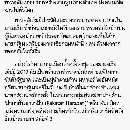
พรรคอัมโนจากการสร้างรากฐานทางอำนาจ ถึงความอื้อ
ฉาวไปทั่วโลก
พรรคอัมโมมีประวัติและบทบาทมาอย่างยาวนานใน
มาเลเซีย ทั้งก่อนและหลังได้รับเอกราช พรรคอัมโนมักเป็น
ผู้ถือครองอำนาจนำในสภาโดยตลอด โดยจะเห็นได้ว่า
นายกรัฐมนตรีของมาเลเซียก่อนหน้านี้ 7 คน ล้วนมาจาก
พรรคอัมโนทั้งสิ้น
อย่างไรก็ตาม การเลือกตั้งครั้งล่าสุดของมาเลเซีย
เมื่อปี 2019 นับเป็นครั้งแรกที่พรรคอัมโนพ่ายแพ้ในการ
จัดตั้งรัฐบาล และเป็นผู้นำฝ่ายค้าน มหาเธร์ โมฮัมหมัด
อดีตนายกรัฐมนตรีในวัย 94 ปี ก้าวขึ้นมาดำรงตำแหน่ง
นายกรัฐมนตรีอีกครั้ง ในนามของกลุ่มพันธมิตรฝ่ายค้าน
‘ปากาตัน ฮาราปัน (Pakatan Harapan)’
หรือ พันธมิตร
แห่งความหวัง สร้างความผิดหวังในแก่นาจิบ ราซัคที่หวัง
ขึ้นเป็นนายกฯ สมัยที่ 3