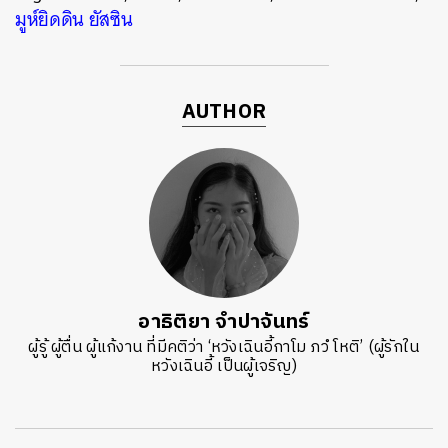
มูห์ยิดดิน ยัสซิน
AUTHOR
อาธิติยา จำปาจันทร์
ผู้รู้ ผู้ตื่น ผู้แก้งาน ที่มีคติว่า ‘หวังเฉินอี้กาโม ภวํ โหติ’ (ผู้รักใน
หวังเฉินอี้ เป็นผู้เจริญ)