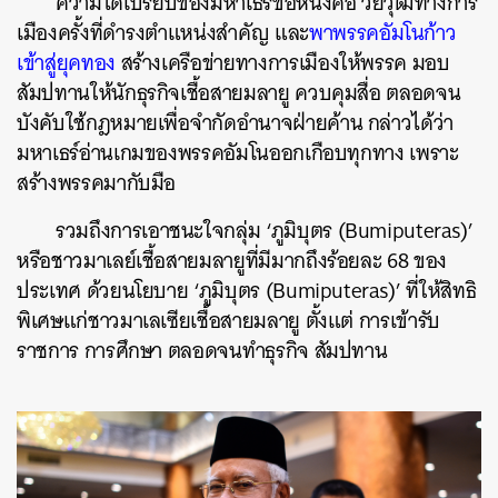
ความได้เปรียบของมหาเธร์ข้อหนึ่งคือ วัยวุฒิทางการ
เมืองครั้งที่ดำรงตำแหน่งสำคัญ และ
พาพรรคอัมโนก้าว
เข้าสู่ยุคทอง
สร้างเครือข่ายทางการเมืองให้พรรค มอบ
สัมปทานให้นักธุรกิจเชื้อสายมลายู ควบคุมสื่อ ตลอดจน
บังคับใช้กฎหมายเพื่อจำกัดอำนาจฝ่ายค้าน กล่าวได้ว่า
มหาเธร์อ่านเกมของพรรคอัมโนออกเกือบทุกทาง เพราะ
สร้างพรรคมากับมือ
รวมถึงการเอาชนะใจกลุ่ม ‘ภูมิบุตร (Bumiputeras)’
หรือชาวมาเลย์เชื้อสายมลายูที่มีมากถึงร้อยละ 68 ของ
ประเทศ ด้วยนโยบาย ‘ภูมิบุตร (Bumiputeras)’ ที่ให้สิทธิ
พิเศษแก่ชาวมาเลเซียเชื้อสายมลายู ตั้งแต่ การเข้ารับ
ราชการ การศึกษา ตลอดจนทำธุรกิจ สัมปทาน
ค้นหา
SHARE
TWEET
LINE
EMAIL