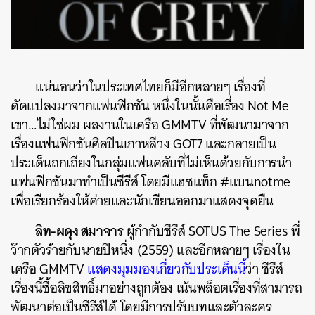
แน่นอนว่าในประเทศไทยก็มีอีกหลายๆ เรื่องที่
ดัดแปลงมาจากแฟนฟิกชัน หนึ่งในนั้นคือเรื่อง Not Me
เขา…ไม่ใช่ผม ผลงานในเครือ GMMTV ที่พัฒนามาจาก
เรื่องแฟนฟิกชันศิลปินเกาหลีวง GOT7 และกลายเป็น
ประเด็นถกเถียงในกลุ่มแฟนคลับที่ไม่เห็นด้วยกับการนำ
แฟนฟิกชันมาทำเป็นซีรีส์ โดยมีแฮชแท็ก #แบนnotme
เพื่อเรียกร้องให้ค่ายและนักเขียนออกมาแสดงจุดยืน
ลิท-ผดุง สมาจาร
ผู้กำกับซีรีส์ SOTUS The Series พี่
ว๊ากตัวร้ายกับนายปีหนึ่ง (2559) และอีกหลายๆ เรื่องใน
เครือ GMMTV
แสดงมุมมองเกี่ยวกับประเด็นนี้
ว่า ซีรีส์
เรื่องนี้ซื้อลิขสิทธิ์มาอย่างถูกต้อง เน้นพล็อตเรื่องที่สามารถ
พัฒนาต่อเป็นซีรีส์ได้ โดยมีการปรับบทและตัวละคร