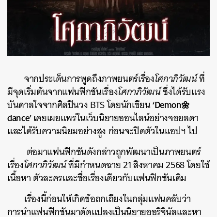
จากประเด็นการพูดถึงภาพยนตร์เรื่อง
โศกาภิวัฒน์
ที่
มีจุดเริ่มต้นจากแฟนฟิกชันเรื่อง
โศกาภิวัฒน์
ซึ่งได้รับแรง
‘Demon🌼
บันดาลใจจากศิลปินวง BTS โดยนักเขียน
dance’ เ
คยเผยแพร่ในเว็บนิยายออนไลน์อย่างจอยลดา
และได้รับความนิยมอย่างสูง ก่อนจะปิดตัวในแอปฯ ไป
ต่อมาแฟนฟิกชันดังกล่าวถูกพัฒนาเป็นภาพยนตร์
เรื่อง
โศกาภิวัฒน์
ที่มีกำหนดฉาย 21 สิงหาคม 2568 โดยใช้
เนื้อหา ตัวละครและชื่อเรื่องเดียวกับแฟนฟิกชันเดิม
เรื่องนี้ก่อนให้เกิดข้อถกเถียงในกลุ่มแฟนคลับว่า
การนำแฟนฟิกชันมาดัดแปลงเป็นนิยายออริจินัลและหา