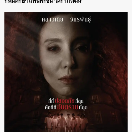
กรณีศึกษา แฟนฟิกชัน ‘โศกาภิวัฒน์’