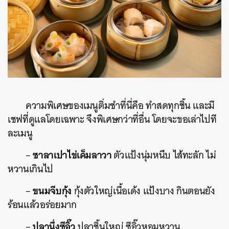
ความพิเศษของเมนูติ่มซำที่นี่คือ ทำสดทุกชิ้น และมี
เชฟที่ดูแลโดยเฉพาะ จึงพิเศษกว่าที่อื่น โดยจะขอเล่าไปที
ละเมนู
ซาลาเปาไข่เค็มลาวา
–
ตัวแป้งนุ่มหนึบ ไส้ทะลัก ไม่
หวานเกินไป
ขนมจีบกุ้ง
–
กุ้งตัวใหญ่เนื้อเด้ง แป้งบาง กินตอนยัง
ร้อนแล้วอร่อยมาก
ปลานึ่งซีอิ๊ว
–
ปลาชิ้นใหญ่ ซีอิ๊วหอมหวาน