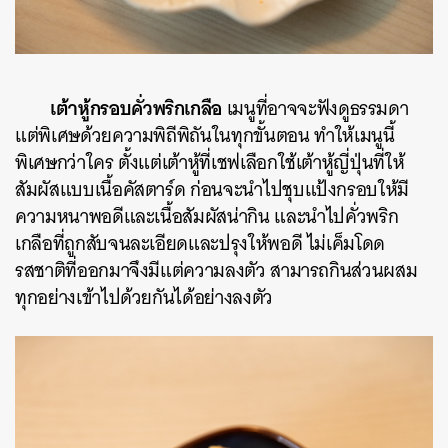
เต้าหู้กรอบคั่วพริกเกลือ
เมนูที่อาจจะฟังดูธรรมดา
แต่พิเศษด้วยความพิถีพิถันในทุกขั้นตอน ทำให้เมนูนี้
พิเศษกว่าใคร ตั้งแต่เต้าหู้ที่เชฟเลือกใช้เต้าหู้ญี่ปุ่นที่ให้
สัมผัสแบบเนื้อคัสตาร์ด ก่อนจะนำไปชุบแป้งกรอบให้มี
ความหนาพอดีและเนื้อสัมผัสน่ากิน และนำไปคั่วพริก
เกลือที่ถูกสับจนละเอียดและปรุงให้พอดี ไม่เค็มโดด
รสชาติที่ออกมาจึงมีแต่ความลงตัว สามารถกินส่วนผสม
ทุกอย่างเข้าไปด้วยกันได้อย่างลงตัว