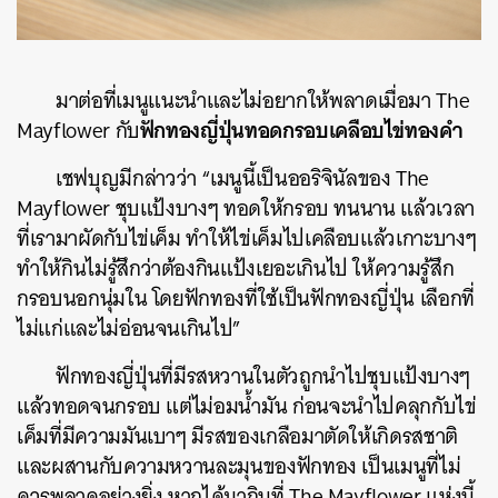
มาต่อที่เมนูแนะนำและไม่อยากให้พลาดเมื่อมา The
ฟักทองญี่ปุ่นทอดกรอบเคลือบไข่ทองคำ
Mayflower กับ
เชฟบุญมีกล่าวว่า “เมนูนี้เป็นออริจินัลของ The
Mayflower ชุบแป้งบางๆ ทอดให้กรอบ ทนนาน แล้วเวลา
ที่เรามาผัดกับไข่เค็ม ทำให้ไข่เค็มไปเคลือบแล้วเกาะบางๆ
ทำให้กินไม่รู้สึกว่าต้องกินแป้งเยอะเกินไป ให้ความรู้สึก
กรอบนอกนุ่มใน โดยฟักทองที่ใช้เป็นฟักทองญี่ปุ่น เลือกที่
ไม่แก่และไม่อ่อนจนเกินไป”
ฟักทองญี่ปุ่นที่มีรสหวานในตัวถูกนำไปชุบแป้งบางๆ
แล้วทอดจนกรอบ แต่ไม่อมน้ำมัน ก่อนจะนำไปคลุกกับไข่
เค็มที่มีความมันเบาๆ มีรสของเกลือมาตัดให้เกิดรสชาติ
และผสานกับความหวานละมุนของฟักทอง เป็นเมนูที่ไม่
ควรพลาดอย่างยิ่ง หากได้มากินที่ The Mayflower แห่งนี้