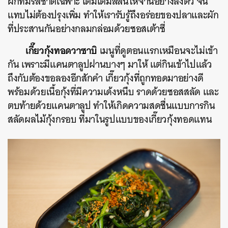
ผักที่มีรสชาติเฉพาะ เติมเต็มสีสันให้จานอย่างลงตัว จน
แทบไม่ต้องปรุงเพิ่ม ทำให้เรารับรู้ถึงอร่อยของปลาและผัก
ที่ประสานกันอย่างกลมกล่อมด้วยซอสเต้าซี่
เกี๊ยวกุ้งทอดวาซาบิ
เมนูที่ดูตอนแรกเหมือนจะไม่เข้า
กัน เพราะมีแคนตาลูปฝานบางๆ มาให้ แต่กินเข้าไปแล้ว
ถึงกับต้องขอลองอีกสักคำ เกี๊ยวกุ้งที่ถูกทอดมาอย่างดี
พร้อมด้วยเนื้อกุ้งที่มีความเด้งหนึบ ราดด้วยซอสสลัด และ
ตบท้ายด้วยแคนตาลูป ทำให้เกิดความสดชื่นแบบการกิน
สลัดผลไม้กุ้งกรอบ ที่มาในรูปแบบของเกี๊ยวกุ้งทอดแทน