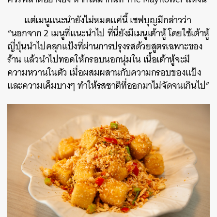
แต่เมนูแนะนำยังไม่หมดแค่นี้ เชฟบุญมีกล่าวว่า
“นอกจาก 2 เมนูที่แนะนำไป ที่นี่ยังมีเมนูเต้าหู้ โดยใช้เต้าหู้
ญี่ปุ่นนำไปคลุกแป้งที่ผ่านการปรุงรสด้วยสูตรเฉพาะของ
ร้าน แล้วนำไปทอดให้กรอบนอกนุ่มใน เนื้อเต้าหู้จะมี
ความหวานในตัว เมื่อผสมผสานกับความกรอบของแป้ง
ค้นหา
และความเค็มบางๆ ทำให้รสชาติที่ออกมาไม่จัดจนเกินไป”
SHARE
TWEET
LINE
EMAIL