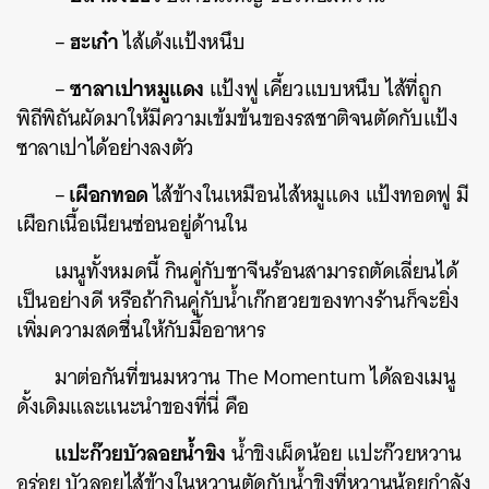
ฮะเก๋า
–
ไส้เด้งแป้งหนึบ
ซาลาเปาหมูแดง
–
แป้งฟู เคี้ยวแบบหนึบ ไส้ที่ถูก
พิถีพิถันผัดมาให้มีความเข้มข้นของรสชาติจนตัดกับแป้ง
ซาลาเปาได้อย่างลงตัว
เผือกทอด
–
ไส้ข้างในเหมือนไส้หมูแดง แป้งทอดฟู มี
เผือกเนื้อเนียนซ่อนอยู่ด้านใน
เมนูทั้งหมดนี้ กินคู่กับชาจีนร้อนสามารถตัดเลี่ยนได้
เป็นอย่างดี หรือถ้ากินคู่กับน้ำเก๊กฮวยของทางร้านก็จะยิ่ง
เพิ่มความสดชื่นให้กับมื้ออาหาร
มาต่อกันที่ขนมหวาน The Momentum ได้ลองเมนู
ดั้งเดิมและแนะนำของที่นี่ คือ
แปะก๊วยบัวลอยน้ำขิง
น้ำขิงเผ็ดน้อย แปะก๊วยหวาน
อร่อย บัวลอยไส้ข้างในหวานตัดกับน้ำขิงที่หวานน้อยกำลัง