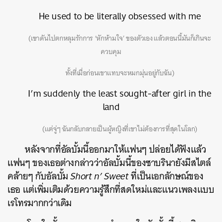
He used to be literally obsessed with me
(เขาดันไปตกหลุมรักการ ‘หักห้ามใจ’ ของตัวเอง แล้วตอนนี้มันก็เกินจะ
ควบคุม
ทั้งที่เมื่อก่อนเขาแทบจะหมกมุ่นอยู่กับฉัน)
I’m suddenly the least sought-after girl in the
land
(แต่จู่ๆ ฉันกลับกลายเป็นผู้หญิงที่เขาไม่ต้องการที่สุดในโลก)
หลังจากที่อัลบั้มนี้ออกมาให้แฟนๆ ปล่อยได้ฟังแล้ว
แฟนๆ ของเธอต่างกล่าวว่าอัลบั้มนี้ของซาบรินายังมีสไตล์
คล้ายๆ กับอัลบั้ม
Short n’ Sweet
ที่เป็นเอกลักษณ์ของ
เธอ แต่เพิ่มเติมด้วยความรู้สึกที่สดใหม่และแนวเพลงแบบ
เรโทรมากกว่าเดิม