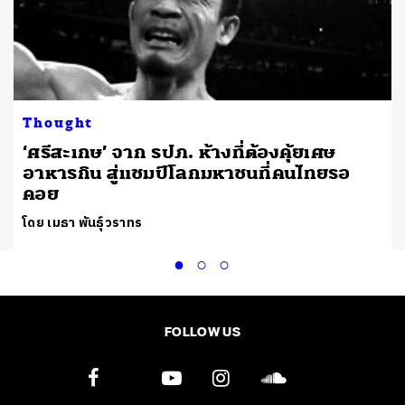
Thought
‘ศรีสะเกษ’ จาก รปภ. ห้างที่ต้องคุ้ยเศษ
อาหารกิน สู่แชมป์โลกมหาชนที่คนไทยรอ
คอย
โดย เมธา พันธุ์วราทร
FOLLOW US