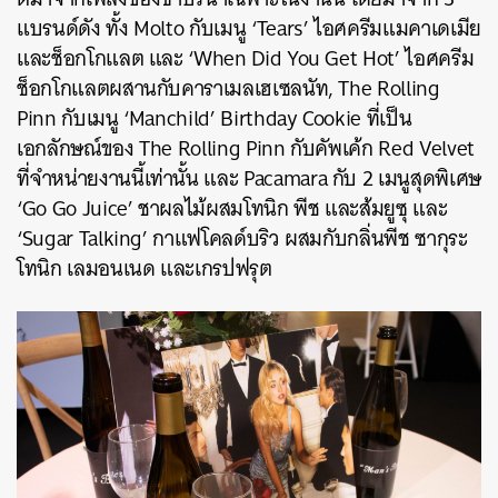
แบรนด์ดัง ทั้ง Molto กับเมนู ‘Tears’ ไอศครีมแมคาเดเมีย
และช็อกโกแลต และ ‘When Did You Get Hot’ ไอศครีม
ช็อกโกแลตผสานกับคาราเมลเฮเซลนัท, The Rolling
Pinn กับเมนู ‘Manchild’ Birthday Cookie ที่เป็น
เอกลักษณ์ของ The Rolling Pinn กับคัพเค้ก Red Velvet
ที่จำหน่ายงานนี้เท่านั้น และ Pacamara กับ 2 เมนูสุดพิเศษ
‘Go Go Juice’ ชาผลไม้ผสมโทนิก พีช และส้มยูซุ และ
‘Sugar Talking’ กาแฟโคลด์บริว ผสมกับกลิ่นพีช ซากุระ
โทนิก เลมอนเนด และเกรปฟรุต