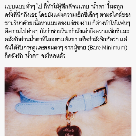
แบบแบบทั่วๆ ไป ก็ทำให้รู้สึกดีจนแทบ ‘น้ำตา’ ไหลทุก
ครั้งที่นึกถึงเธอ โดยยังแฝงความเซ็กซี่เล็กๆ ตามสไตล์ของ
ซาบรินาด้วยเนื้อหาแบบสองแง่สองง่าม ก็ต่างทำให้แฟนๆ
ตีความไปต่างๆ กันว่าซาบรินากำลังเล่าถึงความเซ็กซี่และ
คลั่งรักผ่านน้ำตาที่ไหลตามต้นขา หรือกำลังจิกกัดว่า แค่
ฉันได้รับการดูแลธรรมดาๆ จากผู้ชาย (Bare Minimum)
ก็คลั่งรัก ‘น้ำตา’ จะไหลแล้ว