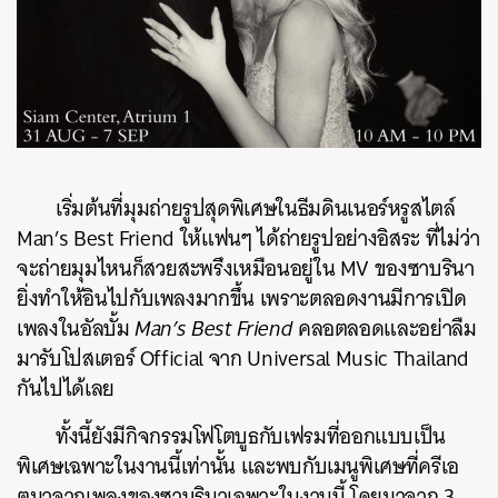
เริ่มต้นที่มุมถ่ายรูปสุดพิเศษในธีมดินเนอร์หรูสไตล์
Man’s Best Friend ให้แฟนๆ ได้ถ่ายรูปอย่างอิสระ ที่ไม่ว่า
จะถ่ายมุมไหนก็สวยสะพรึงเหมือนอยู่ใน MV ของซาบรินา
ยิ่งทำให้อินไปกับเพลงมากขึ้น เพราะตลอดงานมีการเปิด
เพลงในอัลบั้ม
Man’s Best Friend
คลอตลอดและอย่าลืม
มารับโปสเตอร์ Official จาก
Universal Music Thailand
กันไปได้เลย
ทั้งนี้ยังมีกิจกรรมโฟโตบูธกับเฟรมที่ออกแบบเป็น
พิเศษเฉพาะในงานนี้เท่านั้น และพบกับเมนูพิเศษที่ครีเอ
ตมาจากเพลงของซาบรินาเฉพาะในงานนี้ โดยมาจาก 3