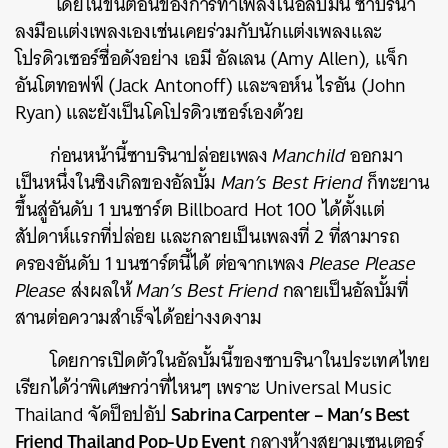
โดยในขั้นตอนของการทำเพลงในอัลบั้มนี้ ซาบรินา
ลงมือแต่งเพลงเองเช่นเคยร่วมกับนักแต่งเพลงและ
โปรดิวเซอร์ชื่อดังอย่าง เอมี อัลเลน (Amy Allen), แจ็ก
อันโตทอฟฟ์ (Jack Antonoff) และจอห์น ไรอัน (John
Ryan) และยังเป็นโคโปรดิวเซอร์เองด้วย
ก่อนหน้านี้ซาบรินาปล่อยเพลง
Manchild
ออกมา
เป็นหนึ่งในซิงเกิลของอัลบั้ม
Man’s Best Friend
ก็ทะยาน
ขึ้นสู่อันดับ 1 บนชาร์ต Billboard Hot 100 ได้ตั้งแต่
สัปดาห์แรกที่ปล่อย และกลายเป็นเพลงที่ 2 ที่สามารถ
ค้นหา
ครองอันดับ 1 บนชาร์ตนี้ได้ ต่อจากเพลง
Please Please
SHARE
TWEET
LINE
EMAIL
Please
ส่งผลให้
Man’s Best Friend
กลายเป็นอัลบั้มที่
สานต่อความสำเร็จได้อย่างงดงาม
โดยการเปิดตัวในอัลบั้มนี้ของซาบรินาในประเทศไทย
เรียกได้ว่าพิเศษกว่าที่ไหนๆ เพราะ Universal Music
Sabrina Carpenter – Man’s Best
Thailand จัดป็อปอัป
Friend Thailand Pop-Up Event
กลางห้างสยามเซนเตอร์