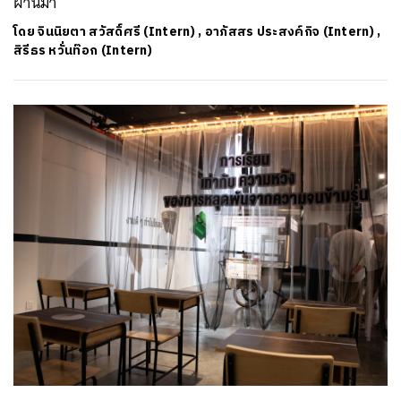
ผ่านมา
โดย
จินนิยตา สวัสดิ์ศรี (Intern)
,
อาภัสสร ประสงค์กิจ (Intern)
,
สิรีธร หวั่นท๊อก (Intern)