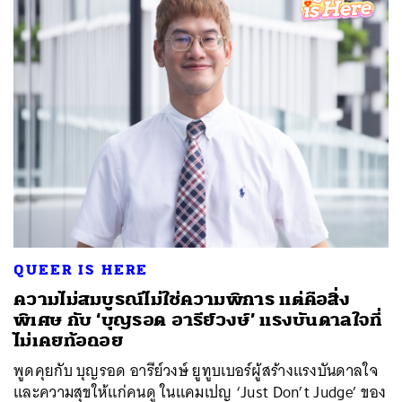
QUEER IS HERE
ความไม่สมบูรณ์ไม่ใช่ความพิการ แต่คือสิ่ง
พิเศษ กับ ‘บุญรอด อารีย์วงษ์’ แรงบันดาลใจที่
ไม่เคยท้อถอย
พูดคุยกับ บุญรอด อารีย์วงษ์ ยูทูบเบอร์ผู้สร้างแรงบันดาลใจ
และความสุขให้แก่คนดู ในแคมเปญ ‘Just Don’t Judge’ ของ