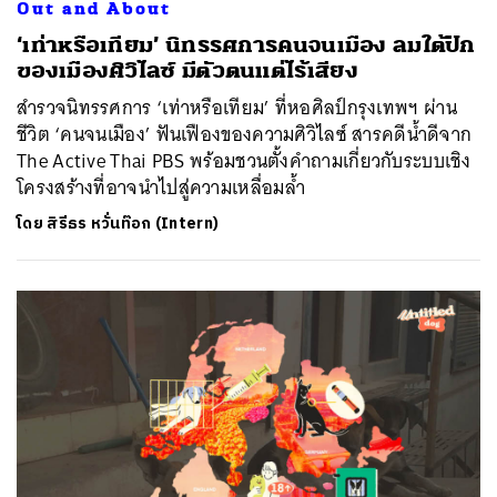
Out and About
‘เท่าหรือเทียม’ นิทรรศการคนจนเมือง ลมใต้ปีก
ของเมืองศิวิไลซ์ มีตัวตนแต่ไร้เสียง
สำรวจนิทรรศการ ‘เท่าหรือเทียม’ ที่หอศิลป์กรุงเทพฯ ผ่าน
ชีวิต ‘คนจนเมือง’ ฟันเฟืองของความศิวิไลซ์ สารคดีน้ำดีจาก
The Active Thai PBS พร้อมชวนตั้งคำถามเกี่ยวกับระบบเชิง
โครงสร้างที่อาจนำไปสู่ความเหลื่อมล้ำ
โดย
สิรีธร หวั่นท๊อก (Intern)