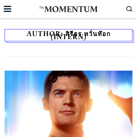
AUTHOR:
สิรีธร หวั่นท๊อก
(INTERN)