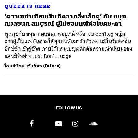
QUEER IS HERE
‘ความเท่าเทียมมักเกิดจากสิ่งเล็กๆ’ กับ ขนุน-
กมลชนก สมบูรณ์ ผู้ไม่ยอมแพ้ต่อโชคชะตา
พูดคุยกับ ขนุน-กมลชนก สมบูรณ์ หรือ Kanoon1leg หญิง
สาวผู้เป็นแรงบันดาลให้ทุกคนหันมารักตัวเอง แม้ในวันที่คลื่น
ยักษ์ซัดเข้าสู่ชีวิต ภายใต้แคมเปญผลักดันความเท่าเทียมของ
แสนสิริอย่าง Just Don’t Judge
โดย
สิรีธร หวั่นท๊อก (Intern)
FOLLOW US