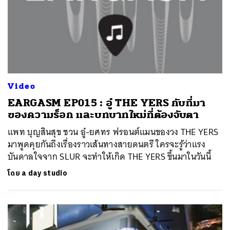
Video
EARGASM EP015 : อู๋ THE YERS กับที่มา
ของความร็อก และบทบาทใหม่ที่ต้องจับตา
แพท บุญสินสุข ชวน อู๋-ยศทร ฟรอนต์แมนของวง THE YERS
มาพูดคุยกันถึงเรื่องราวเส้นทางสายดนตรี ใครจะรู้ว่าแรง
บันดาลใจจาก SLUR จะทำให้เกิด THE YERS ขึ้นมาในวันนี้
โดย
a day studio