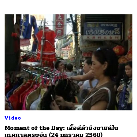
ค้นหา
SHARE
TWEET
LINE
EMAIL
Video
Moment of the Day: เสื้อสีดำยังขายดีใน
เทศกาลตรุษจีน (24 มกราคม 2560)