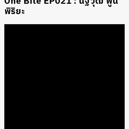
One Bite EP021 : นัฐวุฒิ พูน
พิริยะ