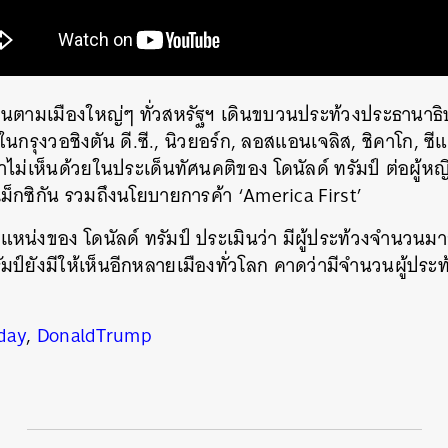
ามเมืองใหญ่ๆ ทั่วสหรัฐฯ เดินขบวนประท้วงประธานาธิบดี 
ั้งในกรุงวอชิงตัน ดี.ซี., นิวยอร์ก, ลอสแอนเจลิส, ชิคาโก, 
่เห็นด้วยในประเด็นทัศนคติของ โดนัลด์ ทรัมป์ ต่อผู้หญิง 
็กซิกัน รวมถึงนโยบายการค้า ‘America First’
หน่งของ โดนัลด์ ทรัมป์ ประเมินว่า มีผู้ประท้วงจำนวนม
ป์ยังมีให้เห็นอีกหลายเมืองทั่วโลก คาดว่ามีจำนวนผู้ประท้
นหา
SHARE
TWEET
LINE
EMAIL
day
,
DonaldTrump