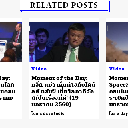
RELATED POSTS
Video
Video
Day:
Moment of the Day:
Moment
อนโลก
แจ็ก หม่า เห็นต่างกับโดนั
Space
ดแคลน
ลด์ ทรัมป์ เชื่อ‘โลกาภิวัต
คอนไนน
กราคม
น์เป็นเรื่องที่ดี’ (19
ระเบิดป
มกราคม 2560)
มกราค
โดย a day studio
โดย a day