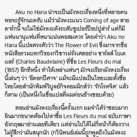
Aku no Hana น่าจะเป็นมังหงะเรื่องหนึ่งที่หลายคน
พอจะรู้จักนะครับ แม้ว่ามังหงะแนว Coming of age สาย
ดาร์กนี้ จะไม่ใช่มังหงะดังระดับซูเปอร์ป็อปปูล่าร์ แต่ก็มี
แฟนนานุแฟนที่หนาแน่นพอสมควร โดยคำว่า Aku no
Hana นี้แปลตรงตัวว่า The Flower of Evil ซึ่งมาจากชื่อ
หนังสือรวมบทกวีของกวีชาวฝรั่งเศสอย่าง ชาร์ลส์ โบเด
แลร์ (Charles Baudelaire) ที่ชื่อ Les Fleurs du mal
(1857) อีกทีหนึ่ง ทำให้เหล่าแฟนๆ มักจะเรียกมังหงะเรื่อง
นี้เล่นๆ ว่า ‘อีดอกปีศาจ’ แม้จะมีแปลเป็นไทยและตั้งชื่อ
ไทยโดยสำนักพิมพ์วิบูลย์กิจคอมมิกส์ว่า ‘รักโรคจิต’ แล้ว
ก็ตาม (เป็นหนึ่งในชื่อแปลที่ผมค่อนข้างชอบด้วย)
ตอนอ่านมังหงะเรื่องนี้ครั้งแรก ผมจำได้ว่าชอบมาก
อินมากขนาดต้องไปหาซื้อ Les Fleurs du mal ฉบับภาษา
อังกฤษมาอ่านเลยทีเดียว แต่อ่านไปได้ไม่กี่หน้าก็ต้องวาง
ไม่รู้สึกว่ามันสนุกนัก (กวีนิพนธ์เล่มนี้ถูกพูดถึงในมังหงะ