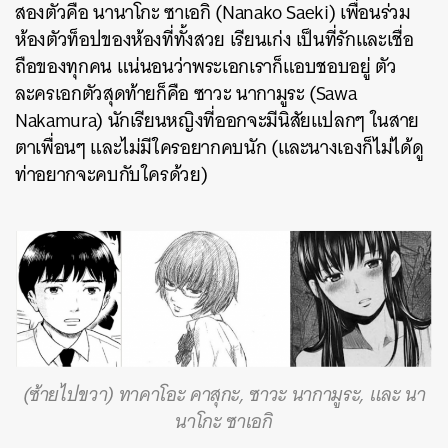
สองตัวคือ นานาโกะ ซาเอกิ (Nanako Saeki) เพื่อนร่วม
ห้องตัวท็อปของห้องที่ทั้งสวย เรียนเก่ง เป็นที่รักและเชื่อ
ถือของทุกคน แน่นอนว่าพระเอกเราก็แอบชอบอยู่ ตัว
ละครเอกตัวสุดท้ายก็คือ ซาวะ นากามูระ (Sawa
Nakamura) นักเรียนหญิงที่ออกจะมีนิสัยแปลกๆ ในสาย
ตาเพื่อนๆ และไม่มีใครอยากคบนัก (และนางเองก็ไม่ได้ดู
ท่าอยากจะคบกับใครด้วย)
(ซ้ายไปขวา) ทาคาโอะ คาสุกะ, ซาวะ นากามูระ, และ นา
นาโกะ ซาเอกิ