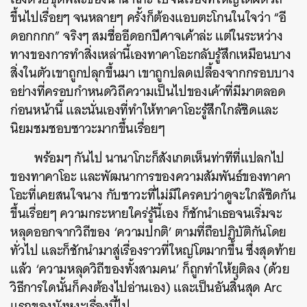
ขึ้นไปเรื่อยๆ จนหลายๆ ครั้งก็ต้องแอบตะโกนในใจว่า “อี
ดอกกกก” จริงๆ สมชื่ออีดอกปีศาจเค้าล่ะ แต่ในระหว่าง
ทางของการทำสิ่งเหล่านี้เองทาคาโอะกลับรู้สึกเหมือนบาง
สิ่งในตัวเขาถูกปลุกขึ้นมา เขาถูกปลดเปลื้องจากกรอบบาง
อย่างที่ครอบกำหนดวิถีความเป็นไปของเค้าที่มีมาตลอด
ก่อนหน้านี้ และนั่นเองที่ทำให้ทาคาโอะรู้สึกใกล้ชิดและ
นิยมชมชอบซาวะมากขึ้นเรื่อยๆ
พร้อมๆ กันไป นานาโกะก็สังเกตเห็นท่าทีที่แปลกไป
ของทาคาโอะ และพัฒนาการของความสัมพันธ์ของทาคา
โอะที่เคยสนใจนาง กับซาวะที่ไม่มีใครคบว่าดูจะใกล้ชิดกัน
ขึ้นเรื่อยๆ ความกระหายใคร่รู้นี้เอง ก็ชักนำเธอจนเริ่มจะ
หลุดออกจากวิถีของ ‘ความปกติ’ ตามที่ถือปฏิบัติกันโดย
ทั่วไป และก็ชักนำมาสู่เรื่องราวที่ใหญ่โตมากขึ้น ซึ่งสุดท้าย
แล้ว ‘ความหลุดวิถีของทั้งสามคน’ ก็ถูกทำให้ยุติลง (ด้วย
วิธีการใดนั้นก็คงต้องไปอ่านเอง) และเป็นอันสิ้นสุด Arc
แรกของมังหงะเรื่องนี้ไป