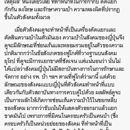
เหตุผล’ หนึ่งเดียวเลย ที่ทำหน้าที่ในการกำกับ คัดแยก
กักกัน ลงโทษ และรักษาความบ้า ความหลงผิดที่ปรากฏ
ขึ้นในตัวสังคมทั้งมวล
เ
มื่อตัวสังคมดูจะทำหน้าที่เป็นเครื่องคัดแยกและ
ตัดสินความบ้าในตัวมันเอง ความบ้าในสังคมของญี่ปุ่นจึง
ดูจะมีลักษณะที่ซ่อนเร้นและหลอมรวมอยู่ในตัวของความ
ปกติมากกว่าในข้อสังเกตของฟูโกต์ที่วางฐานบนสังคม
ยุโรป ที่ดูจะมีการแยกขาดที่ชัดเจน แต่แน่นอนว่า นั่นไม่
ได้แปลว่าสังคมญี่ปุ่นไม่มีสถาบันทางการในการรักษาและ
จัดการ อย่าง รพ. บ้า ฯลฯ ตามที่ฟูโกต์ว่ามานี้ แต่ด้วย
ลักษณะของสังคมแบบญี่ปุ่นที่ตัวสังคมทำหน้าที่แบบ
เดียวกันกับตัวสถาบันทางการควบคู่ไปด้วย ผลลัพธ์ดูจะ
เป็นการผลักให้เกิดการซ่อนเร้นความบ้าไว้ในซอกหลืบ
ของสังคม
มากกว่าขับเน้นให้แสดงตัวออกมาแล้วแยก
ขาดมันไป เพราะการที่มีคนในครอบครัวเป็นคนบ้า (ซึ่ง
ครอบครัวก็เป็นหน่วยย่อยของสังคม ที่ทำหน้าที่เป็น