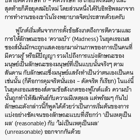
ปลายศตวรรษที่ 17 – ศตวรรษที่ 18 เกือบทั้งหมด) และ
สุดท้ายก็คือยุคสมัยใหม่ โดยส่วนหนึ่งได้รับอิทธิพลมาจาก
การทำงานของเขาในโรงพยาบาลจิตประสาทด้วยครับ
ฟูโกต์เริ่มต้นจากการตั้งข้อสังเกตถึงการตีความและ
การให้ลักษณะของ ‘ความบ้า’ (Madness) ในยุคเรอเนส
ซองส์นั้นมักจะถูกแสดงออกมาผ่านภาพของการเป็นคนที่
มีความรู้ หรือมีปัญญา รวมไปถึงการแบ่งลักษณะของ
มนุษย์เป็นลักษณะของมนุษย์ที่เป็นแบบนั้นจริงๆ ตาม
สันดาน กับลักษณะซึ่งมนุษย์แสร้งทำเป็นว่าตนเองเป็นคน
เช่นนั้น (ก็คือการคุมจริตนั่นเอง – ดัดจริต ก็เรียก) ในแง่นี้
ในยุคเรอเนสซองส์ตามข้อสังเกตของฟูโกต์แล้ว ความบ้า
นั้นถูกทำให้สัมพันธ์กับความมีเหตุผล แต่พร้อมๆ กันไป
ลักษณะดังกล่าวนี้ก็พูดได้ด้วยว่าเป็นการเริ่มต้นของการ
แบ่งอย่างชัดเจนของลักษณะแบบที่เรียกว่า ‘เป็นเหตุเป็น
ผล’ (reasonable) กับ ‘ไม่เป็นเหตุเป็นผล’
(unreasonable) ออกจากกันด้วย