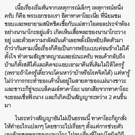
เนื้อเรื่องเริ่มต้นจากเหตุการณ์เล็กๆ เหตุการณ์หนึ่ง
ครับ ก็คือ พระเอกของเรา อีตาทาคาโอะเนี่ย ที่นิยมชม
ชอบและพยายามสนิทชิดเชื้อกับแม่สาวไอดอลประจำห้อง
อย่างนานาโกะอยู่แล้ว เกิดเห็นเสื้อพละของนานาโกะวาง
อยู่ และด้วยความกลัดมันเค้าเลยพลั้งมือหยิบติดตัวมา
ถ้าว่ากันตามเนื้อเรื่องก็คือเป็นการหยิบแบบค่อนข้างไม่ได้
ตั้งใจ ทำตามสัญชาตญาณเลยอ่ะนะครับ พอเค้ากลับถึง
บ้านก็ตั้งสติได้และคิดจะแอบเอามาคืนที่เดิมไม่ให้ใครรู้
(เพราะถ้าใครรู้เดี๋ยวจะโดนหาว่าบ้าหรือโรคจิตได้) แต่หารู้
ไม่ว่าการกระทำของเค้านั้นอยู่ในสายตาของแม่นางซาวะ
และซาวะก็ขู่จะแบล็คเมล์ทาคาโอะ นอกเสียจากทาคาโอะ
จะยอมเชื่อฟังนาง และก็เกิดเป็นสัญญาระหว่าง 2 คนขึ้น
มา
ในระหว่างสัญญาอันไม่เป็นธรรมนี้ ทาคาโอะก็ถูกสั่ง
ให้ทำอะไรแปลกๆ โดยซาวะไปเรื่อยๆ ตั้งแต่การช่วยตัว
เองด้วยชุดพละของนานาโกะ ไปจนเรื่องที่ใหญ่โตผิดวิถี