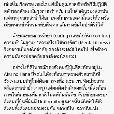
เซ้นส์ในเชิงศาสนาอะไร แต่เป็นคุณค่าหลักหรือวิถีปฏิบัติ
หลักของสังคมนั้นๆ มากกว่าครับ กลไกสำคัญของสถาบัน
แห่งเหตุผลเหล่านี้ ก็คือการลงโทษคนเหล่านี้และให้รางวัล
เมื่อคนเหล่านี้หวนกลับคืนจากเส้นทางอันไม่ปกติวิถีได้
ลักษณะของการรักษา (curing) และกักกัน (confine)
ความบ้า ในฐานะ “ความป่วยไข้ทางจิต” (Mental illness)
จึงกลายเป็นกลไกสำคัญของสังคมสมัยใหม่ไป เพื่อรักษา
ความมั่นคงปลอดภัยของสังคมโดยรวม
อย่างไรก็ดีในกรณีของสังคมญี่ปุ่นที่สะท้อนอยู่ใน
Aku no Hana นี้จะไม่ได้สะท้อนภาพของตัวสถาบันที่
ชัดเจนแบบที่ฟูโกต์ต้องการจะสื่อ (เช่น รพ. จิตประสาท
หรือสถานบำบัดต่างๆ) แต่ผมคิดว่ามังหงะเรื่องนี้สะท้อน
ภาพในลักษณะที่น่ากลัวไม่แพ้กันนั่นคือ ด้วยลักษณะของ
สังคมญี่ปุ่นที่มันมี Uniformity สูงมากนั้น มันทำให้ตัว
สังคมทั้งสังคมหลอมรวมกัน กลายเป็น ‘สถาบันแห่ง