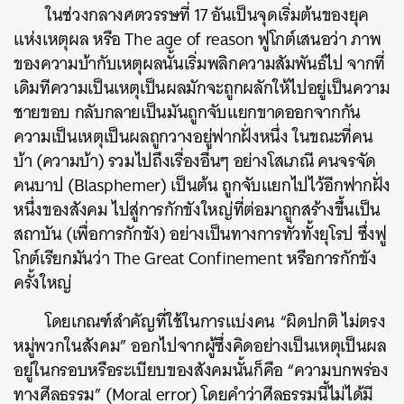
ในช่วงกลางศตวรรษที่ 17 อันเป็นจุดเริ่มต้นของยุค
แห่งเหตุผล หรือ The age of reason ฟูโกต์เสนอว่า ภาพ
ของความบ้ากับเหตุผลนั้นเริ่มพลิกความสัมพันธ์ไป จากที่
เดิมทีความเป็นเหตุเป็นผลมักจะถูกผลักให้ไปอยู่เป็นความ
ชายขอบ กลับกลายเป็นมันถูกจับแยกขาดออกจากกัน
ความเป็นเหตุเป็นผลถูกวางอยู่ฟากฝั่งหนึ่ง ในขณะที่คน
บ้า (ความบ้า) รวมไปถึงเรื่องอื่นๆ อย่างโสเภณี คนจรจัด
คนบาป (Blasphemer) เป็นต้น ถูกจับแยกไปไว้อีกฟากฝั่ง
หนึ่งของสังคม ไปสู่การกักขังใหญ่ที่ต่อมาถูกสร้างขึ้นเป็น
สถาบัน (เพื่อการกักขัง) อย่างเป็นทางการทั่วทั้งยุโรป ซึ่งฟู
โกต์เรียกมันว่า The Great Confinement หรือการกักขัง
ครั้งใหญ่
โดยเกณฑ์สำคัญที่ใช้ในการแบ่งคน “ผิดปกติ ไม่ตรง
หมู่พวกในสังคม” ออกไปจากผู้ซึ่งคิดอย่างเป็นเหตุเป็นผล
อยู่ในกรอบหรือระเบียบของสังคมนั้นก็คือ “ความบกพร่อง
ทางศีลธรรม” (Moral error) โดยคำว่าศีลธรรมนี้ไม่ได้มี