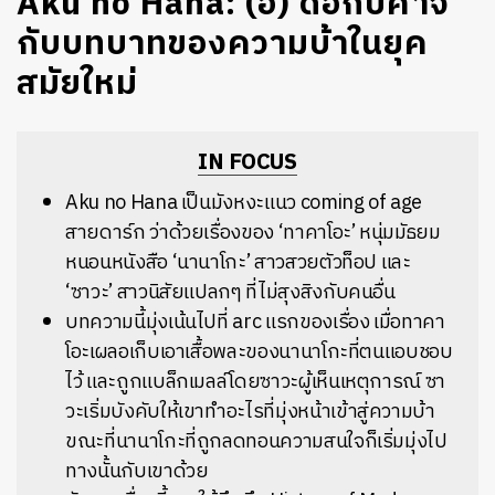
Aku no Hana: (อี) ดอกปีศาจ
กับบทบาทของความบ้าในยุค
สมัยใหม่
IN FOCUS
Aku no Hana เป็นมังหงะแนว coming of age
สายดาร์ก ว่าด้วยเรื่องของ ‘ทาคาโอะ’ หนุ่มมัธยม
หนอนหนังสือ ‘นานาโกะ’ สาวสวยตัวท็อป และ
‘ซาวะ’ สาวนิสัยแปลกๆ ที่ไม่สุงสิงกับคนอื่น
บทความนี้มุ่งเน้นไปที่ arc แรกของเรื่อง เมื่อทาคา
โอะเผลอเก็บเอาเสื้อพละของนานาโกะที่ตนแอบชอบ
ไว้ และถูกแบล็กเมลล์โดยซาวะผู้เห็นเหตุการณ์ ซา
วะเริ่มบังคับให้เขาทำอะไรที่มุ่งหน้าเข้าสู่ความบ้า
ขณะที่นานาโกะที่ถูกลดทอนความสนใจก็เริ่มมุ่งไป
ทางนั้นกับเขาด้วย