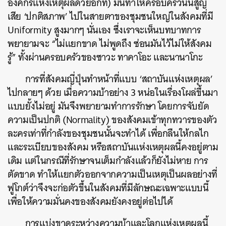
องค์กรแห่งเหตุผลด้วยอีกที) มันทำให้ครอบครัวนั้นสูญ
เสีย ‘ปกติสภาพ’ ไปในสายตาของชุมชนใหญ่ในสังคมที่มี
Uniformity สูงมากๆ นั่นเอง ซึ่งเราจะเห็นบทบาทการ
พยายามจะ “ไม่แยกขาด ไม่พูดถึง ซ่อนมันไว้ไม่ให้สังคม
รู้” ทั้งผ่านครอบครัวของซาวะ ทาคาโอะ และนานาโกะ
การที่สังคมญี่ปุ่นทำหน้าที่แบบ ‘สถาบันแห่งเหตุผล’
ไปกลายๆ ด้วย เมื่อความบ้าอย่าง 3 หน่อในเรื่องโผล่ขึ้นมา
แบบยั้งไม่อยู่ มันจึงพยายามทำการรักษา โดยการจับยัด
ความเป็นปกติ (Normality) ของสังคมเข้าทุกทวารของตัว
ละครเท่าที่กำลังของชุมชนนั้นจะทำได้ เพื่อกลืนให้กลไก
และระเบียบของสังคม หรือสถาบันแห่งเหตุผลนี้คงอยู่ตาม
เดิม แต่ในกรณีที่รักษาจนเต็มกำลังแล้วก็ยังไม่หาย การ
ตัดขาด ทำให้แยกตัวออกจากความเป็นเหตุเป็นผลอย่างที่
ฟูโกต์ว่าจึงจะก่อตัวขึ้นในสังคมที่มีลักษณะเฉพาะแบบนี้
เพื่อให้ความมั่นคงของสังคมยังคงอยู่ต่อไปได้
การแบ่งขาดระหว่างความบ้าและโลกแห่งเหตุผลนี้