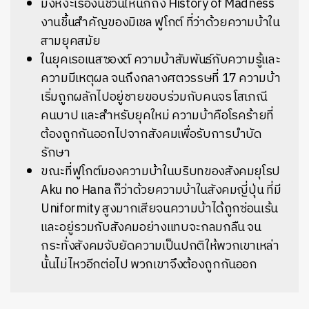
มังหงะเรื่องนี้ชวนให้นึกถึง History of Madness
งานชิ้นสำคัญของมิเชล ฟูโกต์ ที่ว่าด้วยความบ้าใน
สามยุคสมัย
ในยุคเรอเนสซองต์ ความบ้าสัมพันธ์กับความรู้และ
ความมีเหตุผล จนถึงกลางศตวรรษที่ 17 ความบ้า
เริ่มถูกผลักไปอยู่ชายขอบร่วมกับคนจร โสเภณี
คนบาป และสำหรับยุคใหม่ ความบ้าคือโรคร้ายที่
ต้องถูกกันออกไปจากสังคมเพื่อรับการบำบัด
รักษา
ขณะที่ฟูโกต์มองความบ้าในบริบทของสังคมยุโรป
Aku no Hana ก็ว่าด้วยความบ้าในสังคมญี่ปุ่น ที่มี
Uniformity สูงมากเสียจนความบ้าได้ถูกซ่อนเร้น
และอยู่รวมกับสังคมอย่างแทบจะกลมกลืน จน
กระทั่งสังคมจับยัดความเป็นปกติให้พวกเขาเหล่า
นั้นไม่ไหวอีกต่อไป พวกเขาจึงต้องถูกกันออก