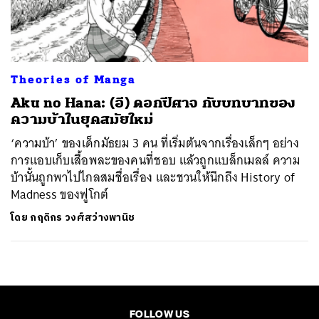
ค้นหา
SHARE
TWEET
LINE
EMAIL
Theories of Manga
Aku no Hana: (อี) ดอกปีศาจ กับบทบาทของ
ความบ้าในยุคสมัยใหม่
‘ความบ้า’ ของเด็กมัธยม 3 คน ที่เริ่มต้นจากเรื่องเล็กๆ อย่าง
การแอบเก็บเสื้อพละของคนที่ชอบ แล้วถูกแบล็กเมลล์ ความ
บ้านั้นถูกพาไปไกลสมชื่อเรื่อง และชวนให้นึกถึง History of
Madness ของฟูโกต์
โดย
กฤดิกร วงศ์สว่างพานิช
FOLLOW US