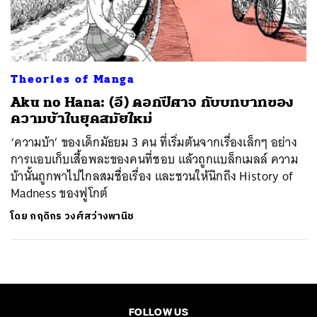
ค้นหา
SHARE
TWEET
LINE
EMAIL
Theories of Manga
Aku no Hana: (อี) ดอกปีศาจ กับบทบาทของ
ความบ้าในยุคสมัยใหม่
‘ความบ้า’ ของเด็กมัธยม 3 คน ที่เริ่มต้นจากเรื่องเล็กๆ อย่าง
การแอบเก็บเสื้อพละของคนที่ชอบ แล้วถูกแบล็กเมลล์ ความ
บ้านั้นถูกพาไปไกลสมชื่อเรื่อง และชวนให้นึกถึง History of
Madness ของฟูโกต์
โดย
กฤดิกร วงศ์สว่างพานิช
FOLLOW US