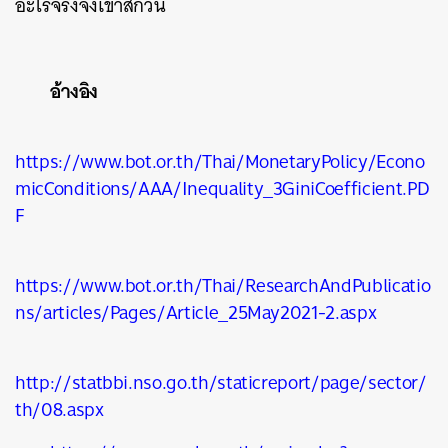
อะไรจริงจังเข้าสักวัน
อ้างอิง
https://www.bot.or.th/Thai/MonetaryPolicy/Econo
micConditions/AAA/Inequality_3GiniCoefficient.PD
F
https://www.bot.or.th/Thai/ResearchAndPublicatio
ns/articles/Pages/Article_25May2021-2.aspx
http://statbbi.nso.go.th/staticreport/page/sector/
th/08.aspx