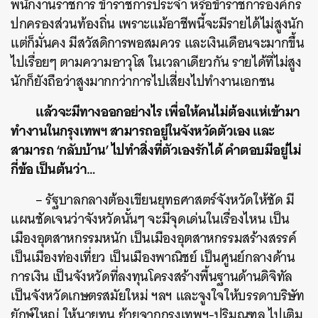
พนักงานราชการ ข้าราชการประจำ หรือข้าราชการองค์กร
SHARE
TWEET
LINE
EMAIL
ปกครองส่วนท้องถิ่น เพราะแม้อาชีพนี้จะมีรายได้ไม่สูงนัก
แต่ก็มั่นคง มีสวัสดิการพอสมควร และเงินเดือนจะมากขึ้น
ไปเรื่อยๆ ตามความอาวุโส ในเวลาเดียวกัน รายได้ที่ไม่สูง
นักก็ยังถือว่าสูงมากกว่าการไปเสี่ยงไปทำงานเอกชน
แล้วจะมีทางออกอย่างไร เพื่อให้คนไม่ต้องแห่เข้ามา
ทำงานในกรุงเทพฯ สามารถอยู่ในจังหวัดตัวเอง และ
สามารถ ‘กลับบ้าน’ ไปทำสิ่งที่ตัวเองรักได้ คำตอบมีอยู่ไม่
กี่ข้อ เป็นต้นว่า…
– รัฐบาลกลางต้องเขียนยุทธศาสตร์จังหวัดให้ชัด มี
แผนชัดเจนว่าจังหวัดนั้นๆ จะมีจุดเด่นในเรื่องไหน เป็น
เมืองอุตสาหกรรมหนัก เป็นเมืองอุตสาหกรรมสร้างสรรค์
เป็นเมืองท่องเที่ยว เป็นเมืองพาณิชย์ เป็นศูนย์กลางด้าน
การเงิน เป็นจังหวัดที่ลงทุนโครงสร้างพื้นฐานด้านดิจิทัล
เป็นจังหวัดเกษตรสมัยใหม่ ฯลฯ และจูงใจให้บรรดาบริษัท
ยักษ์ใหญ่ ให้นายทุน ย้ายจากกรุงเทพฯ-ปริมณฑล ไปเติม