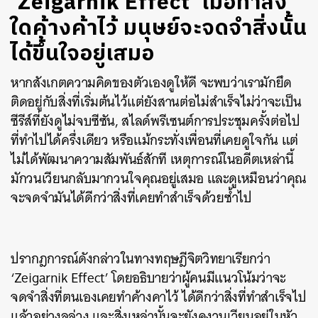
‘Zeigarnik Effect’ เมื่อทำสิ่ง
ใดค้างค้าไว้ มนุษย์จะจดจำสิ่งนั้น
ได้ขึ้นใจอยู่เสมอ
หากสังเกตความคิดของตัวเองดูให้ดี จะพบว่าเรามักยึด
ติดอยู่กับสิ่งที่เริ่มต้นไว้แต่ยังสานต่อไม่สำเร็จไม่ว่าจะเป็น
ซีรีส์ที่ยังดูไม่จบซีซัน, สไลด์พรีเซนต์การประชุมครั้งต่อไป
ที่ทำไปได้ครึ่งเดียว หรือแม้กระทั่งเพื่อนที่เคยดูใจกัน แต่
ไม่ได้พัฒนาความสัมพันธ์สักที เหตุการณ์ในอดีตเหล่านี้
มักวนเวียนกลับมากวนใจคุณอยู่เสมอ และดูเหมือนว่าคุณ
จะจดจำมันได้ดีกว่าสิ่งที่เคยทำสำเร็จด้วยซ้ำไป
ปรากฎการณ์ดังกล่าวในทางทฤษฎีจิตวิทยาเรียกว่า
‘Zeigarnik Effect’ โดยอธิบายว่าผู้คนมีแนวโน้มว่าจะ
จดจำสิ่งที่ตนเองเคยทำค้างคาไว้ ได้ดีกว่าสิ่งที่ทำสำเร็จไป
แล้วอย่างลุล่วง และสิ่งเหล่านั้นจะยังคงวนเวียนอยู่ในหัว