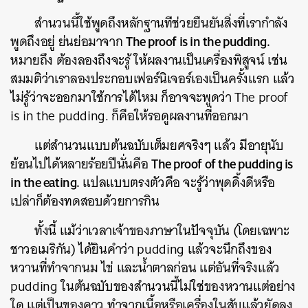
สำนวนนี้ใช้พูดถึงหลักฐานที
่ช่วยยืนยันสิ่งที่เรากำลัง
The proof is in the pudding.
พูดถึงอยู่ ย่นย่อมาจาก
หมายถึง ต้องลองถึงจะรู้ ให้ผลงานเป็นเครื่องพิสูจน์
เช่น
สมมติว่าเราลองประกอบเฟอร์น
ิเจอร์เองเป็นครั้งแรก แล้ว
ไม่รู้ว่าจะออกมาใช้การ
ได้ไหม ก็อาจจะพูดว่า The proof
is in the pudding. ก็คือให้รอดูผลงานที่ออกมา
แต่สำนวนแบบต้นฉบับเต็มยศจร
ิงๆ แล้ว มีอายุนับ
The proof of the pudding is
ย้อนไปได้หลายร้อย
ปีนั่นคือ
in the eating.
แปลแบบตรงตัวคือ จะรู้ว่าพุดดิ้งดีหรือ
เปล่า
ก็ต้องทดสอบด้วยการกิน
ทั้งนี้ แม้ว่าเวลาเจ้าของภาษาในปัจ
จุบัน (โดยเฉพาะ
ชาวอเมริกัน) ได้ยินคำว่า pudding แล้วจะนึกถึงของ
หวานที่ทำจา
กนม ไข่ และน้ำตาลก่อน แต่อันที่จริงแล้ว
pudding ในต้นฉบับของสำนวนนี้ไม่ใช่
ของหวานแต่อย่าง
ใด แต่เป็นของคาว ทำจากเนื้อหรือเครื่องในสับ
แล้วยัดลง