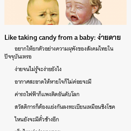
Like taking candy from a baby: ง่ายดาย
อยากให้ยกตัวอย่างความผุพังของสังคมไทยใน
ปัจจุบันเหรอ
ง่ายจนไม่รู้จะง่ายยังไง
อากาศสะอาดให้หายใจก็ไม่ค่อยจะมี
ค่ารถไฟฟ้าก็แพงติดอันดับโลก
สวัสดิการก็ต้องแย่งกันลงทะเบียนเหมือนชิงโชค
ไหนยังจะมีตั๋วช้างอีก