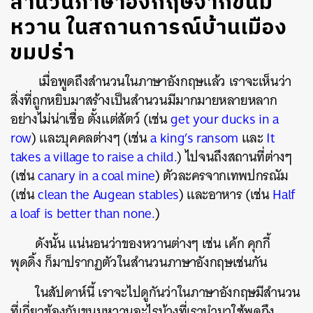
สำนวนภาษาอังกฤษจากขนม
หวาน ในสถานการณ์บ้านเมือง
ขมปร่า
เมื่อพูดถึงสำนวนในภาษาอังกฤษแล้ว เราจะเห็นว่า
สิ่งที่ถูกหยิบมาสร้างเป็นสำนวนมีมากมายหลายหลาก
อย่างไม่น่าเชื่อ ตั้งแต่สัตว์ (เช่น
get your ducks in a
row
) และบุคคลต่างๆ (เช่น
a king’s ransom
และ
It
takes a village to raise a child.
) ไปจนถึงสถานที่ต่างๆ
(เช่น
canary in a coal mine
) ตัวละครจากเทพปกรณัม
(เช่น
clean the Augean stables
) และอาหาร (เช่น
Half
a loaf is better than none.
)
ดังนั้น
แน่นอนว่าของหวานต่างๆ
เช่น
เค้ก
คุกกี้
พุดดิ้ง
ก็มาปรากฏตัวในสำนวนภาษาอังกฤษเช่นกัน
ในสัปดาห์นี้
เราจะไปดูกันว่าในภาษาอังกฤษมีสำนวน
ที่เกี่ยวข้องกับขนมหวานอะไรบ้างที่เรานำมาใช้พูดถึง