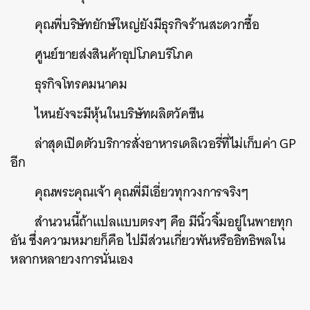
คุณพี่บริษัทยักษ์ใหญ่ยังมีธุรกิจร้านสะดวกซื้อ
ศูนย์ขายส่งสินค้าอุปโภคบริโภค
ธุรกิจโทรคมนาคม
ไหนยังจะมีหุ้นในบริษัทผลิตวัคซีน
ล่าสุดเปิดตัวบริการสั่งอาหารเดลิเวอรี่ที่ไม่เก็บค่า
GP
อีก
คุณพระคุณเจ้า
คุณพี่มีเอี่ยวทุกวงการจริงๆ
สำนวนนี้ถ้าแปลแบบตรงๆ คือ มีนิ้วจิ้มอยู่ในพายทุก
อัน ซึ่งความหมายก็คือ ไปมีส่วนเกี่ยวพันหรืออิทธิ
พลใน
หลากหลายวงการนั่นเอง