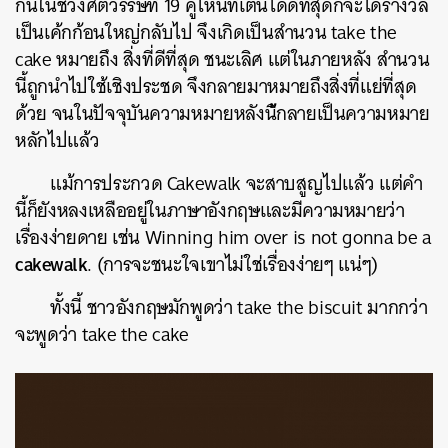
กันในช่
วงศตวรรษที่ 19 คู่ไหนที่เต้นได้ดีที่สุดก็
จะได้รางวัล
เป็นเค้กก้อนใหญ
่กลับไป จึงเกิดเป็นสำนวน take the
cake หมายถึง สิ่งที่ดีที่สุด ชนะเลิศ แต่ในภายหลัง สำนวน
นี้ถูกนำไปใช้เชิงประช
ด จึงกลายมาหมายถึงสิ่งที่แย่
ที่สุด
ด้วย จนในปัจจุบันความหมายหลังนี
้กลายเป็นความหมาย
หลักไปแล้
ว
แม้การประกวด Cakewalk จะสาบสูญไปแล้ว แต่คำ
นี้ก็ยังหลงเหลืออยู่ใ
นภาษาอังกฤษและมีความหมายว่
า
เรื่องง่ายดาย เช่น Winning him over is not gonna be a
cakewalk
. (การจะชนะใจเขาไม่ใช่เรื่อง
ง่ายๆ แน่ๆ)
ทั้งนี้
ชาวอังกฤษมักพูดว่า
take the biscuit
มากกว่า
จะพูดว่า
take the cake