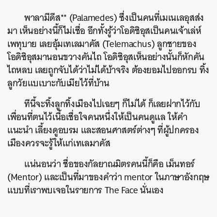
พาลามีดีส** (Palamedes) ซึ่งเป็นคนที่เมเนเลอุสส่ง
มา เห็นอย่างนี้ก็ไม่เชื่อ อีกทั้งรู้ว่าโอดิซิอุสเป็นคนเจ้าเล่ห์
เพทุบาย เลยอุ้มเทเลมาคัส (Telemachus) ลูกชายของ
โอดิซิอุสมานอนขวางคันไถ โอดิซิอุสเห็นอย่างนั้นก็หักคัน
ไถหลบ เลยถูกจับได้ว่าไม่ได้บ้าจริง ต้องยอมไปออกรบ ทิ้ง
ลูกวัยแบเบาะกับเมียไว้ที่บ้าน
ทีนี้จะทิ้งลูกทิ้งเมืองไปเฉยๆ ก็ไม่ได้ ก็เลยฝากไว้กับ
ค้นหา
เพื่อนที่ตนไว้เนื้อเชื่อใจคนหนึ่งให้เป็นคนดูแล ให้คำ
SHARE
TWEET
LINE
EMAIL
แนะนำ เลี้ยงดูอบรม และสอนศาสตร์ต่างๆ ที่ผู้ปกครอง
เมืองควรจะรู้ให้แก่เทเลมาคัส
แน่นอนว่า ชื่อของกัลยาณมิตรคนนี้ก็คือ เม็นทอร์
(Mentor) และเป็นที่มาของคำว่า mentor ในภาษาอังกฤษ
แบบที่เราพบเจอในรายการ The Face นั่นเอง