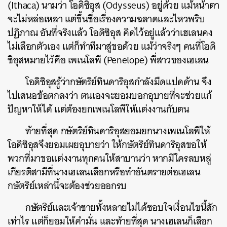
(Ithaca) นามว่า โอดิซิอุส (Odysseus) อยู่ด้วย แม้หน้าตา
จะไม่หล่อเหลา แต่ขึ้นชื่อเรื่องความฉลาดและไหวพริบ
ปฏิภาณ อันที่จริงแล้ว โอดิซิอุส คิดไว้อยู่แล้วว่าเฮเลนคง
ไม่เลือกตัวเอง แต่ก็ทำทีมาสู่ขอด้วย แม้ว่าจริงๆ คนที่โอดิ
ซิอุสหมายไว้คือ เพเนโลพี (Penelope) พี่สาวของเฮเลน
โอดิซิอุสรู้ว่ากษัตริย์ทินดาริอุสกำลังมืดแปดด้าน จึง
ไปเสนอข้อตกลงว่า ตนเองจะยอมบอกอุบายที่จะช่วยแก้
ปัญหาให้ได้ แต่ต้องยกเพเนโลพีให้แต่งงานกับตน
ท้ายที่สุด กษัตริย์ทินดาริอุสยอมยกนางเพเนโลพีให้
โอดิซิอุสจึงยอมเผยอุบายว่า ให้กษัตริย์ทินดาริอุสขอให้
พวกที่มาขอแต่งงานทุกคนให้สาบานว่า หากมีใครลบหลู่
เกียรติสามีที่นางเฮเลนเลือกหรือทำอันตรายต่อเฮเลน
กษัตริย์เหล่านี้จะต้องช่วยออกรบ
กษัตริย์และเจ้าชายทั้งหลายไม่ได้ชอบใจเงื่อนไขนี้สัก
เท่าไร แต่ก็ยอมให้คำมั่น และท้ายที่สุด นางเฮเลนก็เลือก