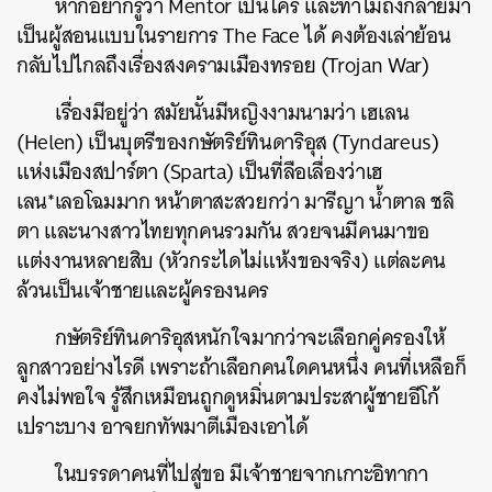
หากอยากรู้ว่า Mentor เป็นใคร และทำไมถึงกลายมา
เป็นผู้สอนแบบในรายการ The Face ได้ คงต้องเล่าย้อน
กลับไปไกลถึงเรื่องสงครามเมืองทรอย (Trojan War)
เรื่องมีอยู่ว่า สมัยนั้นมีหญิงงามนามว่า เฮเลน
(Helen) เป็นบุตรีของกษัตริย์ทินดาริอุส (Tyndareus)
แห่งเมืองสปาร์ตา (Sparta) เป็นที่ลือเลื่องว่าเฮ
เลน*เลอโฉมมาก หน้าตาสะสวยกว่า มารีญา น้ำตาล ชลิ
ตา และนางสาวไทยทุกคนรวมกัน สวยจนมีคนมาขอ
แต่งงานหลายสิบ (หัวกระไดไม่แห้งของจริง) แต่ละคน
ล้วนเป็นเจ้าชายและผู้ครองนคร
กษัตริย์ทินดาริอุสหนักใจมากว่าจะเลือกคู่ครองให้
ลูกสาวอย่างไรดี เพราะถ้าเลือกคนใดคนหนึ่ง คนที่เหลือก็
คงไม่พอใจ รู้สึกเหมือนถูกดูหมิ่นตามประสาผู้ชายอีโก้
เปราะบาง อาจยกทัพมาตีเมืองเอาได้
ในบรรดาคนที่ไปสู่ขอ มีเจ้าชายจากเกาะอิทากา