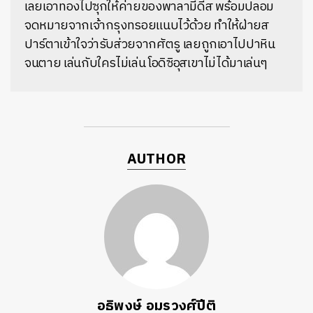
เลยเอาทองไปซุกให้ค่ายของพาลามีดีส พร้อมปลอม
จดหมายจากเจ้ากรุงทรอยแนบไว้ด้วย ทำให้ฝ่ายส
ปาร์ตาเข้าใจว่ารับส่วยจากศัตรู เลยถูกเอาไปปาหิน
จนตาย เล่นกับใครไม่เล่น โอดิซิอุสเขาไม่ได้มาเล่นๆ
AUTHOR
อธิพงษ์ อมรวงศ์ปีติ