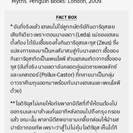
Myths. Penguin Books: London, 2009.
FACT BOX
*
อันที่จริงแล้ว เฮเลนไม่ใช่ลูกกษัตริย์ทินดาริอุสเลย
เสียทีเดียว เพราะตอนนางเลดา (Leda) แม่ของเฮเลน
ตั้งท้อง ได้รับเชื้อของทั้งทินดาริอุสและซุส (Zeus) ซึ่ง
แปลงกายลงมาเป็นหงส์มาสมสู่กับนางเลดา เชื้อของ
ทินดาริอุสเกิดเป็นเพเนโลพี ส่วนเฮเลนเกิดจากเชื้อของ
ซุส (อันที่จริง นางเลดายังคลอดคู่แฝดชายพอลลักซ์
และแคสเตอร์ (Pollux-Castor) ที่กลายมาเป็นกลุ่ม
ดาวราศีเมถุนออกมาพร้อมกับนางเฮเลนและเพเนโลพี
ด้วย)
**
โอดิซิอุสไม่เคยให้อภัยพาลามีดีสที่ทำให้ตนต้องไป
ออกรบและมาล้างแค้นเอาทีหลังตอนไปถึงกรุง ทรอย
แล้ว ขณะนั้น พาลามีดีสพยายามเกลี้ยกล่อมให้ฝ่ายส
ปาร์ตาถอยทัพ เพราะว่าสู้ไปไม่คุ้ม โอดิซิอุส เห็นได้ที