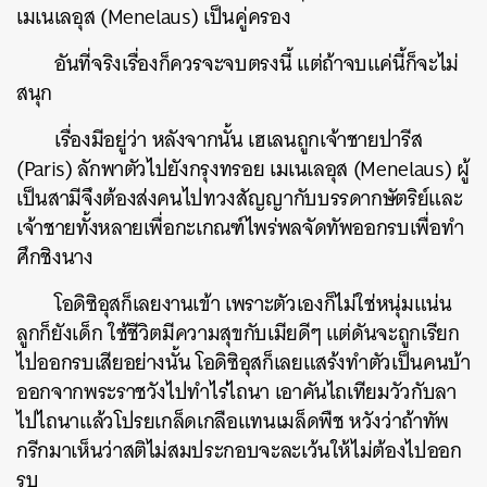
เมเนเลอุส (Menelaus) เป็นคู่ครอง
อันที่จริงเรื่องก็ควรจะจบตรงนี้ แต่ถ้าจบแค่นี้ก็จะไม่
สนุก
เรื่องมีอยู่ว่า หลังจากนั้น เฮเลนถูกเจ้าชายปารีส
(Paris) ลักพาตัวไปยังกรุงทรอย เมเนเลอุส (Menelaus) ผู้
เป็นสามีจึงต้องส่งคนไปทวงสัญญากับบรรดากษัตริย์และ
เจ้าชายทั้งหลายเพื่อกะเกณฑ์ไพร่พลจัดทัพออกรบเพื่อทำ
ศึกชิงนาง
โอดิซิอุสก็เลยงานเข้า เพราะตัวเองก็ไม่ใช่หนุ่มแน่น
ลูกก็ยังเด็ก ใช้ชีวิตมีความสุขกับเมียดีๆ แต่ดันจะถูกเรียก
ไปออกรบเสียอย่างนั้น โอดิซิอุสก็เลยแสร้งทำตัวเป็นคนบ้า
ออกจากพระราชวังไปทำไร่ไถนา เอาคันไถเทียมวัวกับลา
ไปไถนาแล้วโปรยเกล็ดเกลือแทนเมล็ดพืช หวังว่าถ้าทัพ
กรีกมาเห็นว่าสติไม่สมประกอบจะละเว้นให้ไม่ต้องไปออก
รบ