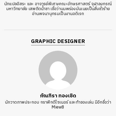
นักแปลอิสระ และ อาจารย์พิเศษคณะอักษรศาสตร์ จุฬาลงกรณ์
มหาวิทยาลัย เสพติดน้ำชา เชื่อว่านมพร่องมันเนยเป็นสิ่งชั่วร้าย
อ่านพจนานุกรมเป็นงานอดิเรก
GRAPHIC DESIGNER
ภัณฑิรา ทองเชิด
นักวาดภาพประกอบ กราฟิกดีไซเนอร์ และทำของเล่น มีอีกชื่อว่า
Miew8