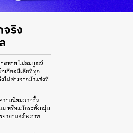
กจริง
วล
 ขาดหาย ไม่สมบูรณ์
ชียลมีเดียที่ทุก
ไม่ต่างจากม้าแข่งที่
ความนิยมมากขึ้น
นม หรือแม้กระทั่งกลุ่ม
วามพยายามสร้างภาพ