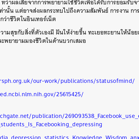
น ทว่าผลเสียจากการพยายามใช้ชีวิตเพื่อได้รับการยอมรับจาก
SHARE
TWEET
LINE
EMAIL
่านั้น แต่อาจส่งผลกระทบไปถึงความสัมพันธ์ การงาน การเงิน
กว่าชีวิตในอินเทอร์เน็ต
วามสุขกับสิ่งที่ตัวเองมี ฝันให้ง่ายขึ้น ทะเยอทะยานให้น้อ
และพยายามมองชีวิตในด้านบวกเสมอ
rsph.org.uk/our-work/publications/statusofmind/
ed.ncbi.nlm.nih.gov/25615425/
rchgate.net/publication/269093538_Facebook_use
students_Is_Facebooking_depressing
dia
,
depression
,
statistics
,
Knowledge
,
Wisdom
,
anx