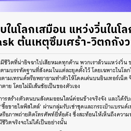
บในโลกเสมือน แหว่งวิ่นในโล
sk ต้นเหตุซึมเศร้า-วิตกกัง
ือมีชีวิตที่น่าอิจฉาไปเสียหมดทุกด้าน พวกเราล้วนแหว่งวิ่น
ามบรรทัดฐานที่สังคมในแต่ละยุคตั้งไว้ โดยเฉพาะในโลกโซเ
งตามเทรนด์หรือพยายามทำตัวให้โดดเด่นบนอินเทอร์เน็ต จึง
เอาตาย โดยไม่มีเส้นชัยเป็นของตัวเอง
รสร้างตัวตนบนสังคมออนไลน์ค่อนข้างจริงจัง และได้รับ
‘ซื้อขายไลฟ์สไตล์’ ผ่านกลุ่มรับเช่าชุดและกระเป๋าแบรนด์เ
รือภาพถ่ายติดโทรศัพท์ยี่ห้อดัง ซึ่งสะท้อนให้เห็นถึงค
ชีวิตจริงจะไม่ได้เป็นอย่างนั้น