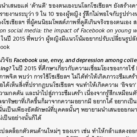
ามนำเสนอแต่ ‘ด้านดี’ ของตนเองบนโลกโซเชียลฯ ยังสร้า
นรายงานระบุว่า 9 ใน 10 ของผู้หญิง รู้สึกไม่พอใจกับรูปร่
งโซเชียลฯ ที่ผู้คนนิยมโพสต์ภาพที่ดูดีเกินจริงของตนเอง 
 on social media: the impact of Facebook on young
ในปี 2015 ที่พบว่า ผู้หญิงมีแนวโน้มอยากปรับเปลี่ยนรู
book
Facebook use, envy, and depression among colle
นวิจัย
ing?
ในปี 2015 ที่ศึกษาเกี่ยวกับความเชื่อมโยงของการใช
พจิต พบว่า การใช้โซเชียลฯ ไม่ได้ทำให้เกิดภาวะซึมเศ
่อได้เห็นสิ่งที่ปรากฏบนโซเชียลฯ จนทำให้เกิดความ ‘อิจฉา’
วามกดดัน และนำไปสู่ภาวะซึมเศร้า เนื่องจากรู้สึกเหมือนต
จฉาริษยาที่เกิดขึ้นก็มาจากความอยากมี อยากได้ อยากเป็
วนั่นเป็นเพียงอัตลักษณ์ที่บุคคลนั้นๆ พยายามนำเสนอออก
เป็นอย่างนั้นก็ได้
จะปลดล็อกตัวตนด้านใหม่ๆ ของเรา เช่น ทำให้กล้าแสดงออกม
นหา