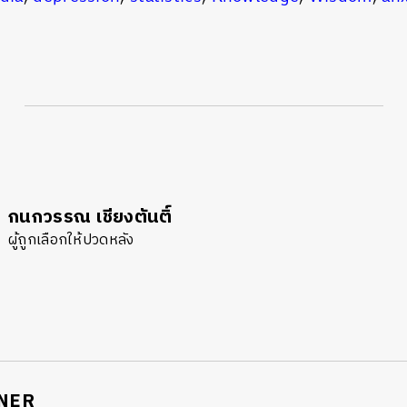
กนกวรรณ เชียงตันติ์
ผู้ถูกเลือกให้ปวดหลัง
NER