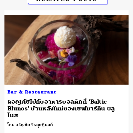
Bar & Restaurant
ผจญภัยไปกับอาหารบอลติกที่ ‘Baltic
Blunos’ บ้านหลังใหม่ของเชฟมาร์ติน บลู
โนส
โดย อริญชัย วีรดุษฎีนนท์