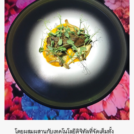
โดยผสมผสานกับเทคโนโลยีดิจิทัลที่จัดเต็มทั้ง