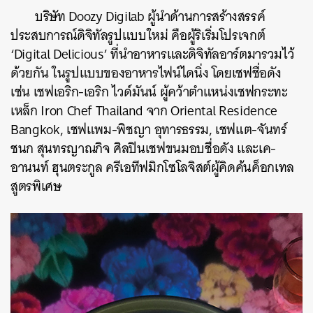
บริษัท
Doozy Digilab
ผู้นําด้านการสร้างสรรค์
ประสบการณ์ดิจิทัลรูปแบบใหม่ คือผู้ริเริ่มโปรเจกต์
‘Digital Delicious’ ที่นำอาหารและดิจิทัลอาร์ตมารวมไว้
ด้วยกัน ในรูปแบบของอาหารไฟน์ไดนิ่ง โดยเชฟชื่อดัง
เช่น เชฟเอริก-เอริก ไวด์มันน์ ผู้คว้าตำแหน่งเชฟกระทะ
เหล็ก Iron Chef Thailand จาก Oriental Residence
Bangkok, เชฟแพม-พิชญา อุทารธรรม, เชฟแต-จันทร์
ชนก สุนทรญาณกิจ ศิลปินเชฟขนมอบชื่อดัง และเค-
อานนท์ ฮุนตระกูล ครีเอทีฟมิกโซโลจิสต์ผู้คิดค้นค็อกเทล
สูตรพิเศษ