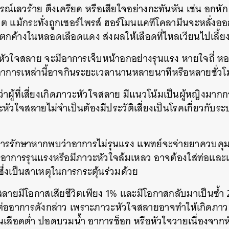
รณ์เลวร้าย ตึงเครียด หรือเสียใจอย่างกะทันหัน เช่น อกหัก
ิต แม้กระทั่งถูกเซอร์ไพรส์ ฮอร์โมนแคทีโคลามีนจะหลั่
นตกค้างในหลอดเลือดแดง ส่งผลให้เลือดที่ไหลเวียนไปเลี้
วะหัวใจสลาย จะมีอาการเจ็บหน้าอกอย่างรุนแรง หายใจถี่ หอ
่งอาการเหล่านี้อาจกินระยะเวลานานหลายนาทีหรือหลายชั่วโ
ผู้ที่เสี่ยงเกิดภาวะหัวใจสลาย มีแนวโน้มเป็นผู้หญิงมากกว่
าวะหัวใจสลายไม่จำเป็นต้องมีประวัติเสี่ยงเป็นโรคเกี่ยวกั
การรักษาหากพบว่าอาการไม่รุนแรง แพทย์จะจ่ายยาควบคุ
ี่อาการรุนแรงหรือมีภาวะหัวใจล้มเหลว อาจต้องใส่ท่อและ
ึ่งเป็นสาเหตุในการกระตุ้นร่วมด้วย
นหา
ลายมีโอกาสเสียชีวิตเพียง 1% และมีโอกาสกลับมาเป็นซ้ำ 2
SHARE
TWEET
LINE
EMAIL
่ออาการดังกล่าว เพราะภาวะหัวใจสลายอาจทำให้เกิดภาวะ
เลือดต่ำ ปอดบวมน้ำ อาการช็อก หรือหัวใจวายเนื่องจากหัว