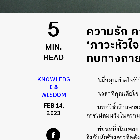
ความรัก ค
5
‘ภาวะหัวใจ
MIN.
ทบทางกา
READ
KNOWLEDG
‘เมื่อคุณเปิดใจ
E &
‘เวลาที่คุณเสียใ
WISDOM
FEB 14,
บทกวีช้ำรักหลา
2023
การไม่สมหวังในความร
ท่อนหนึ่งในเพลง
ริ่งกับนักร้องสาวชื่