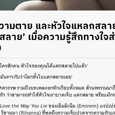
วามตาย และหัวใจแหลกสลาย ร
สลาย’ เมื่อความรู้สึกทางใจ
ย
รักใครสักคน หัวใจของคุณได้แตกสลายไปแล้ว’
จ มันราวกับว่าโลกทั้งใบแตกสลายเลย’
ยศตวรรษ รวมถึงบทเพลงอกหักเกือบทั้งหมด ล้วนพรรณนา
ัก ว่าสามารถทำให้หัวใจเราบาดเจ็บ แตกสลาย หรือแม้กระ
Love the Way You Lie
ของเอ็มมิเน็ม (Eminem) แรปเปอร
อดัง ริฮานนา (Rihanna) ที่พูดถึงความเจ็บปวดจากความรักแล