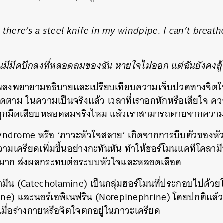
there’s a steel knife in my windpipe. I can’t breathe,
มีมีดปักลงที่หลอดลมของฉัน หายใจไม่ออก แต่ฉันยังคงสู้ใน
อเพลงพยายามอธิบายและเปรียบเทียบความเจ็บปวดทางจิตใจ
าคิดตาม ในความเป็นจริงแล้ว เวลาที่เราอกหักหรือเสียใจ คว
ถูกมีดเสียบหลอดลมจริงไหม แล้วเราสามารถตายจากความรู้
yndrome หรือ ‘ภาวะหัวใจสลาย’ เกิดจากการบีบตัวของหั
วามเครียดเพิ่มขึ้นอย่างกะทันหัน ทำให้ฮอร์โมนแคทีโคลา
ณมาก ส่งผลกระทบต่อระบบหัวใจและหลอดเลือด
มีน (Catecholamine) เป็นกลุ่มฮอร์โมนที่ประกอบไปด้ว
ine) และนอร์เอพิเนฟริน (Norepinephrine) โดยปกติแล้วฮ
เมื่อร่างกายหรือจิตใจตกอยู่ในภาวะเครียด