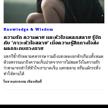
ค้นหา
SHARE
TWEET
LINE
EMAIL
Knowledge & Wisdom
ความรัก ความตาย และหัวใจแหลกสลาย รู้จัก
กับ ‘ภาวะหัวใจสลาย’ เมื่อความรู้สึกทางใจส่ง
ผลกระทบทางกาย
บทกวีช้ำรักหลายศตวรรษ รวมถึงบทเพลงอกหักเกือบทั้งหมด
ล้วนพรรณนาถึงความเจ็บปวดจากการไม่สมหวังในความรัก
ว่าสามารถทำให้หัวใจเราบาดเจ็บ แตกสลาย หรือแม้กระทั่ง
ทำให้ตายได้
โดย
กนกวรรณ เชียงตันติ์