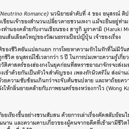
(Neutrino Romance)
นวนิยายลำดับที่ 4 ของ อนุสรณ์ ติ
ักเขียนเจ้าของสำนวนเปลี่ยวดายชวนเหงา แม้จะยืนอยู่ท่าม
่วงทำนองคล้ายกับงานเขียนของ ฮารูกิ มูราคามิ (Haruki M
มือนเส้นเลือดใหญ่ของวัฒนธรรมป็อปญี่ปุ่น เจ้าของเรื่อง
ติของชีวิตอันแปลกแยก การโหยหาความรักในรักที่ไม่มีว
ชีวิต อนุสรณ์ใช้เวลากว่า 5 ปี ในการบ่มเพาะความรู้เกี่
วัติศาสตร์ของฮ่องกงในยุคก่อนที่สหราชอาณาจักรจะส่งมอ
โยงเข้าด้วยกันเป็นหัวใจสำคัญของ
เพลงรักนิวตริโน
ส่งผ่านเ
ไปด้วยความซับซ้อนเกินกว่าจะจับต้นชนปลาย และหาถ้อยคว
ังให้กลิ่นอายคล้ายกับภาพยนตร์ของหว่องกาไว (Wong K
้อยเรียงขึ้นอย่างชวนสับสน ด้วยการเล่าเรื่องตัดสลับย้อน
นนาน และความคาบเกี่ยวของผู้คนจากอดีตที่เข้ามามีชีวิตในป