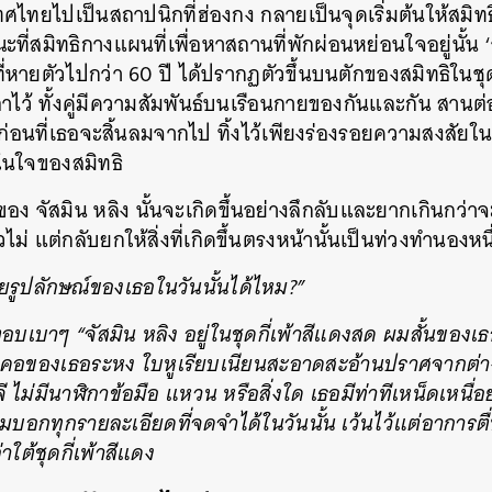
ไทยไปเป็นสถาปนิกที่ฮ่องกง กลายเป็นจุดเริ่มต้นให้สมิท
SHARE
TWEET
LINE
EMAIL
ณะที่สมิทธิกางแผนที่เพื่อหาสถานที่พักผ่อนหย่อนใจอยู่นั้น 
ี่หายตัวไปกว่า 60 ปี ได้ปรากฏตัวขึ้นบนตักของสมิทธิในชุดกี
าไว้ ทั้งคู่มีความสัมพันธ์บนเรือนกายของกันและกัน สานต่อส
 ก่อนที่เธอจะสิ้นลมจากไป ทิ้งไว้เพียงร่องรอยความสงสัย
ู่ในใจของสมิทธิ
ง จัสมิน หลิง นั้นจะเกิดขึ้นอย่างลึกลับและยากเกินกว่
ม่ แต่กลับยกให้สิ่งที่เกิดขึ้นตรงหน้านั้นเป็นท่วงทำนองหนึ่ง
ูปลักษณ์ของเธอในวันนั้นได้ไหม?”
ตอบเบาๆ “จัสมิน หลิง อยู่ในชุดกี่เพ้าสีแดงสด ผมสั้นของ
้นคอของเธอระหง ใบหูเรียบเนียนสะอาดสะอ้านปราศจากต่าง
ไม่มีนาฬิกาข้อมือ แหวน หรือสิ่งใด เธอมีท่าทีเหน็ดเหนื่อย
บอกทุกรายละเอียดที่จดจำได้ในวันนั้น เว้นไว้แต่อาการต
าใต้ชุดกี่เพ้าสีแดง