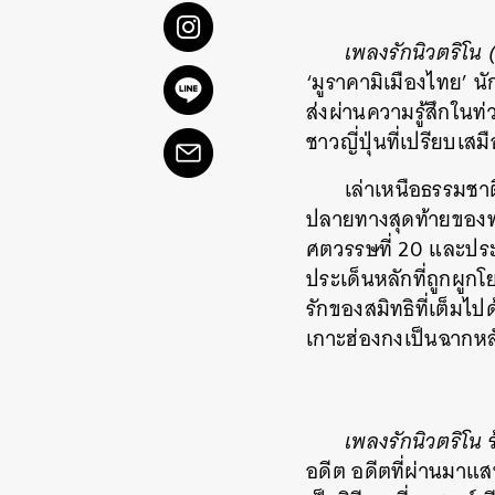
เพลงรักนิวตริโน
‘มูราคามิเมืองไทย’ น
ส่งผ่านความรู้สึกในท
ชาวญี่ปุ่นที่เปรียบเส
เล่าเหนือธรรมชา
ปลายทางสุดท้ายของทุก
ศตวรรษที่ 20 และประ
ประเด็นหลักที่ถูกผูก
รักของสมิทธิที่เต็ม
เกาะฮ่องกงเป็นฉากหล
เพลงรักนิวตริโน
ร
อดีต อดีตที่ผ่านมาแส