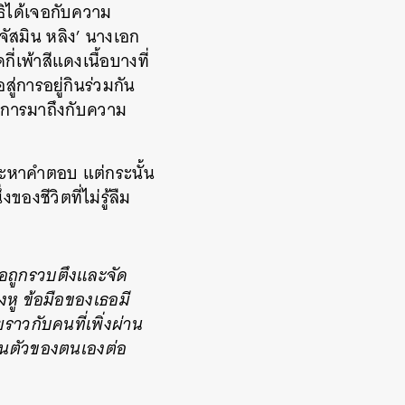
ธิได้เจอกับความ
‘จัสมิน หลิง’ นางเอก
่เพ้าสีแดงเนื้อบางที่
ู่การอยู่กินร่วมกัน
ในการมาถึงกับความ
าจะหาคำตอบ แต่กระนั้น
ของชีวิตที่ไม่รู้ลืม
เธอถูกรวบตึงและจัด
หู ข้อมือของเธอมี
ราวกับคนที่เพิ่งผ่าน
ื่นตัวของตนเองต่อ