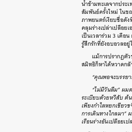
น้ำข้ามทะเลจากประเทศ
สัมพันธ์ครั้งใหม่ ในข
ภาพยนตร์เงียบชื่อดังท
คลุมร่างเปล่าเปลือยเอ
เป็นเวลาร่วม 3 เดือน
รู้สึกรักที่ยังอบอวลอย
แม้การปรากฏตัวขอ
สมิทธิก็หาได้หวาดกลัวไ
“คุณพอจะบรรยายร
“ไม่มีวันลืม” ผม
ระเบียบด้วยหวีสับ ต
เพียงกำไลหยกเขียวขจี 
การเดินทางไกลมา” ผม
เรือนร่างอันเปลือยเปล่