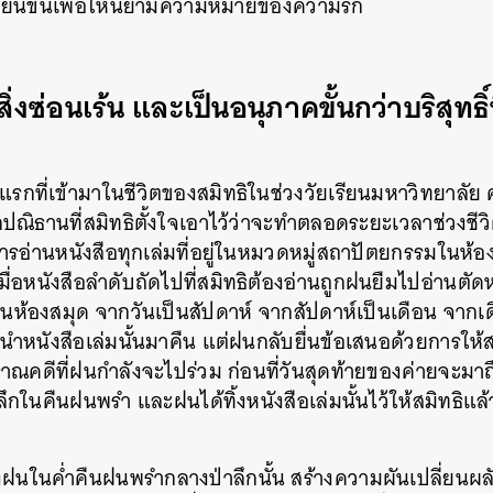
์เขียนขึ้นเพื่อให้นิยามความหมายของความรัก
ิ่งซ่อนเร้น และเป็นอนุภาคขั้นกว่าบริสุทธิ์
กที่เข้ามาในชีวิตของสมิทธิในช่วงวัยเรียนมหาวิทยาลัย ค
กปณิธานที่สมิทธิตั้งใจเอาไว้ว่าจะทำตลอดระยะเวลาช่วงชีว
การอ่านหนังสือทุกเล่มที่อยู่ในหมวดหมู่สถาปัตยกรรมในห้
ื่อหนังสือลำดับถัดไปที่สมิทธิต้องอ่านถูกฝนยืมไปอ่านตัด
นห้องสมุด จากวันเป็นสัปดาห์ จากสัปดาห์เป็นเดือน จากเ
นำหนังสือเล่มนั้นมาคืน แต่ฝนกลับยื่นข้อเสนอด้วยการให้
ณคดีที่ฝนกำลังจะไปร่วม ก่อนที่วันสุดท้ายของค่ายจะมาถ
ลึกในคืนฝนพรำ และฝนได้ทิ้งหนังสือเล่มนั้นไว้ให้สมิทธิแล
นในค่ำคืนฝนพรำกลางป่าลึกนั้น สร้างความผันเปลี่ยนผลัก
นหา