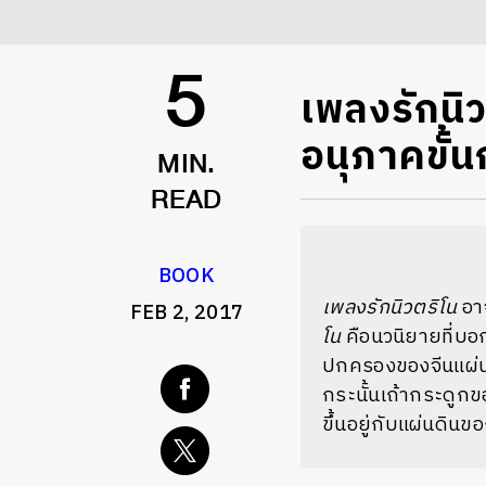
เพลงรักนิ
5
อนุภาคขั้นก
MIN.
READ
BOOK
เพลงรักนิวตริโน
อา
FEB 2, 2017
โน
คือนวนิยายที่บ
ปกครองของจีนแผ่นด
กระนั้นเถ้ากระดูกข
ขึ้นอยู่กับแผ่นดินขอ