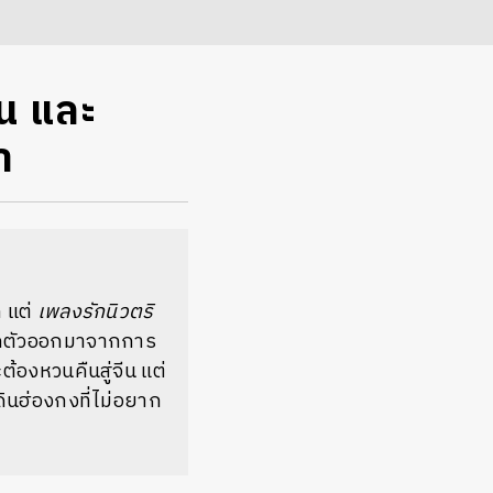
้น และ
า
ก แต่
เพลงรักนิวตริ
ยกตัวออกมาจากการ
องหวนคืนสู่จีน แต่
ินฮ่องกงที่ไม่อยาก