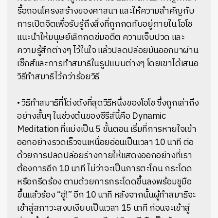
รื้อถอนโครงสร้างของศาสนา และให้ความสำคัญกับ
การเปิดจิตเพื่อรับรู้ถึงสิ่งที่ถูกกดทับอยู่ภายใน โอโช
แนะนำให้มนุษย์เลิกกดข่มอดีต ความเจ็บปวด และ
ความรู้สึกต่างๆ ไว้ในใจ แล้วปลดปล่อยมันออกมาผ่าน
เซ็กส์และการทำสมาธิในรูปแบบต่างๆ โดยเขาได้เสนอ
วิธีทำสมาธิไว้กว่าร้อยวิธี
• วิธีทำสมาธิที่โด่งดังที่สุดวิธีหนึ่งของโอโช ซึ่งถูกเล่าถึง
อย่างสั้นๆ ในช่วงต้นของซีรีส์นี้คือ Dynamic
Meditation ที่แบ่งเป็น 5 ขั้นตอน เริ่มที่การหายใจเข้า
ออกอย่างรวดเร็วจนเหนื่อยอ่อนเป็นเวลา 10 นาที ต่อ
ด้วยการปลดปล่อยร่างกายให้แสดงออกอย่างที่เรา
ต้องการอีก 10 นาที ไม่ว่าจะเป็นการตะโกน กระโดด
หรือกรีดร้อง ตามด้วยการกระโดดขึ้นลงพร้อมชูมือ
ขึ้นแล้วร้อง “ฮู่!” อีก 10 นาที หลังจากนั้นผู้ทำสมาธิจะ
เข้าสู่สภาวะสงบเงียบเป็นเวลา 15 นาที ก่อนจะเข้าสู่