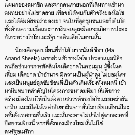
แผนกของสมาชิก และจากคนภายนอกที่เดินทางเข้ามา
สมทบอย่างไม่ขาดสาย เพื่อจะได้พบกับตัวจริงของโอโช
และได้สัมผัสออร่าของเขา จนในที่สุดชุมชนและก็เติบโต
ทั้งด้านความเชื่อและการเงินจนดูเหมือนจะเกิดการปะทะ
กันระหว่างโอโชและรัฐบาลอินเดียในตอนนั้น
มา อนันด์ ชีลา
นี่เองคือจุดเปลี่ยนที่ทำให้
(Ma
Anand Sheela) เลขาส่วนตัวของโอโช ประธานมูลนิธิฯ
คนถืออำนาจการตัดสินใจเด็ดขาดในคอมมูน ผู้ซึ่งโหด
เหี้ยม เด็ดขาด บ้าอำนาจ มีความเป็นผู้นำสูง ไม่ยอมใคร
และเป็นมนุษย์สุดซับซ้อนที่เป็นตัวเดินเรื่องทั้งหมดนี้ เข้า
มามีบทบาทสำคัญในโครงการขนาดมหึมา นั่นคือการ
สร้างเมืองใหม่ให้เป็นดั่งสวนสวรรค์ของโอโชและเหล่าสัน
ยาสิน และเปิดให้เหล่าสันยาสินจากทั่วโลกเยี่ยมเยือนปีละ
ครั้งดั่งเทศกาลรื่นเริง และนั่นจะอาจไม่นำไปสู่ฉากละครที่
ยืดยาวเพียงนี้ หากที่ตั้งของเมืองใหม่นั้นไม่ใช่
สหรัฐอเมริกา