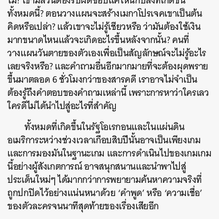
ไม่? เขามีส่วนต้องรับผิดชอบแค่ไหนกับสิ่งที่เกิดขึ้น
ทั้งหมดนี้? ตอนวางแผนจะสร้างเมกาโปรเจคเขาเป็นต้น
คิดหรือเปล่า? แล้วเขาจะไม่รู้เชียวหรือ ว่ามันต้องใช้เงิน
มากขนาดไหนแล้วจะเกิดอะไรขึ้นหลังจากนั้น? คนที่
วางแผนวันตายของตัวเองเพื่อเป็นสัญลักษณ์จะไม่รู้อะไร
เลยจริงหรือ? และคำถามอื่นอีกมากมายที่จะต้องผุดพราย
ขึ้นมาตลอด 6 ชั่วโมงกว่าของสารคดี เราอาจไม่จำเป็น
ต้องรู้ถึงคำตอบของคำถามเหล่านี้ เพราะการหาว่าใครเลว
ใครดีไม่ได้นำไปสู่อะไรที่สำคัญ
ทั้งหมดที่เกิดขึ้นในรัฐโอเรกอนและในแผ่นดิน
อเมริการะหว่างช่วงเวลาเกือบสิบปีนั้นอาจเป็นเพียงเกม
และการมองมันในฐานะเกม และการดำเนินไปของเกมเกม
นี้อย่างผู้สังเกตการณ์ อาจสนุกสนานและนำพาไปสู่
ประเด็นใหม่ๆ ได้มากกว่าการพยายามค้นหาความจริงที่
ถูกปกปิดไว้อย่างแน่นหนาด้วย ‘คำพูด’ หรือ ‘ความเชื่อ’
ของตัวละครจนนาทีสุดท้ายของเรื่องเสียอีก