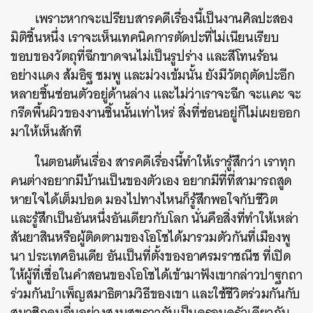
เพราะหากจะเปรียบสารคดีเรื่องนี้เป็นงานศิลปะสอง
มิติชิ้นหนึ่ง เราจะเห็นเทคนิคการตัดปะที่ไม่เนียนเรียบ
ขอบของวัตถุที่ฉีกขาดจนไม่เป็นรูปร่าง และสีโทนร้อน
อย่างแดง ส้มอิฐ ชมพู และม่วงเข้มนั้น ยังมีวัตถุตัดปะอีก
หลายชิ้นซ่อนตัวอยู่ด้านล่าง และไม่ว่าเราจะฉีก จะแคะ จะ
กรีดพื้นผิวของงานชิ้นนั้นเท่าไหร่ สิ่งที่ซ่อนอยู่ก็ไม่เผยออก
มาให้เห็นสักที
ในตอนต้นเรื่อง สารคดีเรื่องนี้ทำให้เรารู้สึกว่า เราทุก
คนต่างอยากมีบ้านเป็นของตัวเอง อยากมีที่ที่สามารถสูด
หายใจได้เต็มปอด มองไปทางไหนก็รู้สึกพอใจกับชีวิต
และรู้สึกเป็นอันหนึ่งอันเดียวกับโลก นั่นคือสิ่งที่ทำให้เหล่า
สันยาสินหรือผู้ติดตามของโอโชได้มารวมตัวกันที่เมืองพู
นา ประเทศอินเดีย อันเป็นที่ตั้งของอาศรมราชณีช ที่เปิด
ให้ผู้ที่เชื่อในคำสอนของโอโชได้เข้ามาฟังเขากล่าวปาฐกถา
ร่วมกันบำเพ็ญสมาธิตามวิธีของเขา และใช้ชีวิตร่วมกันกับ
สมาชิกคนอื่นอย่างสงบสุขราวกับเป็นครอบครัวเดียวกัน