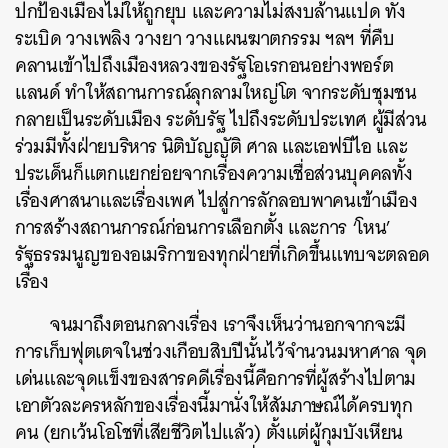
ปกป้องเมืองไม่ให้ถูกยุบ และความไม่สงบล้านแปด ทั้ง
ระเบิด วางเพลิง วางยา วางแผนฆาตกรรม ฯลฯ ที่คืบ
คลานเข้าไปถึงเมืองหลวงของรัฐโอเรกอนอย่างพอร์ต
แลนด์ ทำให้สถานการณ์ลุกลามใหญ่โต จากระดับชุมชน
กลายเป็นระดับเมือง ระดับรัฐ ไปถึงระดับประเทศ ผู้มีส่วน
ร่วมมีทั้งฝ่ายบริหาร นิติบัญญัติ ศาล และเอฟบีไอ และ
ประเด็นก็แตกแยกย่อยจากเรื่องความเชื่อส่วนบุคคลทั้ง
เรื่องศาสนาและเรื่องเพศ ไปสู่การลักลอบพาคนเข้าเมือง
การสร้างสถานการณ์ก่อนการเลือกตั้ง และการ ‘โหน’
รัฐธรรมนูญของอเมริกาของทุกฝ่ายที่เกิดขึ้นแทบจะตลอด
เรื่อง
จนมาถึงตอนกลางเรื่อง เราจึงเห็นว่านอกจากจะมี
การเก็บฟุตเตจในช่วงเกือบสิบปีนั้นไว้จำนวนมหาศาล จุด
เด่นและจุดแข็งของสารคดีเรื่องนี้คือการที่ผู้สร้างไปตาม
เอาตัวละครหลักของเรื่องนี้มานั่งให้สัมภาษณ์ได้ครบทุก
คน (ยกเว้นโอโชที่เสียชีวิตไปแล้ว) ตั้งแต่ผู้กุมบังเหียน