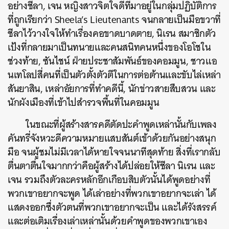
อย่างชีลา, เจน หญิงสาวจิตใจดีที่มาอยู่ในกลุ่มปฏิบัติการ
ที่ถูกเรียกว่า Sheela’s Lieutenants จนกลายเป็นมือขวาที่
ชีลาไว้วางใจให้ทำเรื่องคอขาดบาดตาย, นิเรน สมาชิกตัว
เป้งที่กลายมาเป็นทนายและคนสนิทคนหนึ่งของโอโชใน
ช่วงท้าย, ซันไชน์ ฝ่ายประชาสัมพันธ์ของคอมมูน, ชาวแอ
นเทโลปสี่คนที่เป็นตัวตั้งตัวตีในการต่อต้านและขับไล่เหล่า
สันยาสิน, เหล่าอัยการที่ทำคดีนี้, นักข่าวสายสืบสวน และ
นักผังเมืองที่เข้าไปสำรวจพื้นที่ในคอมมูน
ในขณะที่ผู้สร้างสารคดีตัดปะคำพูดเหล่านั้นกับเพลง
คันทรี่จังหวะดีความหมายแสบสันต์เข้าด้วยกันอย่างสนุก
มือ จนผู้ชมไม่มีเวลาได้หายใจจนนาทีสุดท้าย สิ่งที่เรากลับ
ตื่นตาตื่นใจมากกว่าคือผู้สร้างได้ปล่อยให้ชีลา นิเรน และ
เจน รวมถึงตัวละครหลักอีกเกือบสิบตัวนั้นได้พูดอย่างที่
พวกเขาอยากจะพูด ได้เล่าอย่างที่พวกเขาอยากจะเล่า ได้
แสดงออกซึ่งตัวตนที่พวกเขาอยากจะเป็น และได้รังสรรค์
และต่อเติมเรื่องเล่าเหล่านั้นด้วยคำพูดของพวกเขาเอง