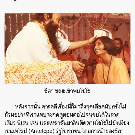
ชีลา ขณะเข้าพบโอโช
หลังจากนั้น สารคดีเรื่องนี้ก็มาถึงจุดเดือดนับครั้งไม่
ถ้วนอย่างที่เราแทบจะกดดูตอนต่อไปจนจบได้ในรวด
เดียว นิเรน เจน และเหล่าสันยาสินติดตามโอโชไปยังเมือง
เอนเทโลป (Antelope) รัฐโอเรกอน โดยการนำของชีลา