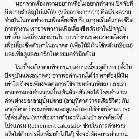
นอกจากเรื่องความอยากหรือไม่อยากทำงาน ปัจจัยที่
มีความสำคัญไม่แพ้กัน (หรืออาจมากกว่า) คือเรื่องความ
จำเป็นในการทำงานเพื่อเลี้ยงชีพ ซี่ง ณ จุดเริ่มต้นของชีวิต
การทำงาน เราอาจทำงานเพื่อเลี้ยงชีพตัวเราในปัจจุบัน
ค้นหา
เท่านั้น แต่เมื่อเวลาผ่านไป การทำงานของเราคงต้องทำ
SHARE
TWEET
LINE
EMAIL
เพื่อเลี้ยงชีพตัวเราในอนาคต (เพื่อให้มีเงินใช้หลังเกษียณ)
และเพื่อดูแลสมาชิกในครอบครัวอีกด้วย
ในเบื้องต้น หากพิจารณาแค่การเลี้ยงดูตัวเอง (ทั้งใน
ปัจจุบันและอนาคต) อาจพอคำนวณได้ว่า เราต้องมีเงิน
เท่าใด ถึงจะเพียงพอต่อการใช้จ่ายหลังเกษียณ และเรา
สามารถลองคำนวณเบื้องต้นด้วยตัวเองได้ โดยคำนวณ
ส่วนต่างของอายุบั้นปลาย (อายุที่คาดว่าจะเสียชีวิต) กับ
อายุที่คาดว่าจะเกษียณและคูณด้วยค่าใช้จ่ายที่คาดว่าจะ
ใช้ต่อเดือน (หากต้องการตัวเลขที่แม่นยำ อาจต้องใช้
โปรแกรม Retirement calculator ช่วยในการคำนวณ
หรือใส่ตัวแปรอื่นเพิ่มเข้าไปได้) ซึ่งจะได้ผลการคำนวณ