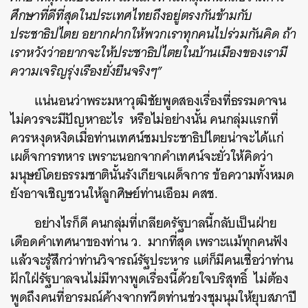
ศึกษาที่ดีที่สุดในประเทศไทยถึงอยู่ตรงกันข้ามกับ
ประชาธิปไตย อยากฝากให้พวกเราทุกคนไปร่วมกันคิด ถ้า
เราหวังว่าอยากจะให้ประชาธิปไตยในบ้านเมืองของเรามี
ความเจริญรุ่งเรืองยั่งยืนจริงๆ”
แน่นอนว่าพระมหาวุฒิชัยพูดสองเรื่องที่ธรรมดาจน
ไม่ควรจะมีปัญหาอะไร หรือไม่อย่างนั้น คนกลุ่มแรกที่
ควรหงุดหงิดเมื่อท่านเทศน์ชมประชาธิปไตยน่าจะได้แก่
เผด็จการทหาร เพราะนอกจากคำเทศน์จะยั่วให้คิดว่า
มนุษย์โดยธรรมชาตินั้นรังเกียจเผด็จการ ข้อความทั้งหมด
ยังอาจเชิญชวนให้ลูกศิษย์ท่านเอือม คสช.
อย่างไรก็ดี คนกลุ่มที่เกลียดรัฐบาลนี้กลับเป็นฝ่าย
เดือดคำเทศนาของท่าน ว. มากที่สุด เพราะแม้ทุกคนฟัง
แล้วจะรู้สึกว่าท่านวิจารณ์รัฐประหาร แต่ก็มีคนเชื่อว่าท่าน
ฝักใฝ่รัฐบาลจนไม่มีทางพูดเรื่องนี้ด้วยใจบริสุทธิ์ ไม่ต้อง
พูดถึงคนที่อารมณ์ค้างจากทวีตท่านช่วงชุมนุมให้ยุบสภาปี