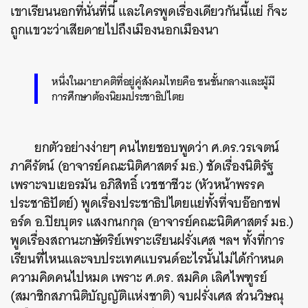
เขาเรียนนอกที่นั่นที่นี่ และใครพูดเรื่องเดียวกันนี้แย่ ก็จะ
ถูกแขวะว่าเสียดายไปถึงเมืองนอกเมืองนา
หนึ่งในมายาคติที่อยู่คู่สังคมไทยคือ ชนชั้นกลางและผู้มี
การศึกษาต้องนิยมประชาธิปไตย
ยกตัวอย่างง่ายๆ คนไทยชอบพูดว่า ศ.ดร.วรเจตน์
ภาคีรัตน์ (อาจารย์คณะนิติศาสตร์ มธ.) ชัดเรื่องนิติรัฐ
เพราะจบเยอรมัน อภิสิทธิ์ เวชชาชีวะ (หัวหน้าพรรค
ประชาธิปัตย์) พูดเรื่องประชาธิปไตยแย่ทั้งที่จบอ๊อกซฟ
อร์ด อ.ปิยบุตร แสงกนกกุล (อาจารย์คณะนิติศาสตร์ มธ.)
พูดเรื่องสถานะกษัตริย์เพราะเรียนฝรั่งเศส ฯลฯ ทั้งที่การ
เรียนที่ไหนและจบประเทศแบรนด์อะไรนั้นไม่ได้กำหนด
ความคิดคนไปหมด เพราะ ศ.ดร. สมคิด เลิศไพฑูรย์
(สมาชิกสภานิติบัญญัติแห่งชาติ) จบฝรั่งเศส ส่วนวิษณุ