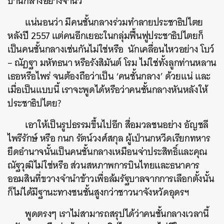
ปานกลางอย่างจ่านิว
แน่นอนว่า มีคนชั้นกลางร่วมทำลายประชาธิปไตย
หลังปี 2557 แต่คนอีกเยอะในกลุ่มฟื้นฟูประชาธิปไตยก็
เป็นคนชั้นกลางเช่นกันไม่ใช่หรือ นักเคลื่อนไหวอย่าง โบว์
– ณัฏฐา มหัทธนา หรือรังสิมันต์ โรม ไม่ใช่ทั้งลูกท่านหลาน
เธอหรือไพร่ จนต้องถือว่าเป็น ‘คนชั้นกลาง’ ด้วยแน่ และ
เมื่อเป็นแบบนี้ เราจะพูดได้หรือว่าคนชั้นกลางหันหลังให้
ประชาธิปไตย?
เอาให้เป็นรูปธรรมขึ้นไปอีก สื่อมวลชนอย่าง อัญชลี
ไพรีรักษ์ หรือ กนก รัตน์วงศ์สกุล ผู้เป่านกหวีดเรียกทหาร
ยึดอำนาจนั้นเป็นคนชั้นกลางเหมือนจ่าประสิทธิ์และคุณ
ณัฐวุฒิไม่ใช่หรือ ส่วนสหภาพการบินไทยและธนาคาร
ออมสินที่ขวางจำนำข้าวเพื่อล้มรัฐบาลจากการเลือกตั้งนั้น
ก็ไม่ได้มีฐานะทางชนชั้นสูงกว่าชาวนาจังหวัดอุดรฯ
พูดตรงๆ เราไม่สามารถสรุปได้ว่าคนชั้นกลางเวลานี้