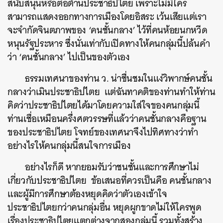
สนับสนุนหรือต่อต้านประชาธิปไตย เพราะไม่มีใคร
สามารถแสดงออกทางการเมืองโดยอิสระ เว้นเสียแต่เรา
จะจำกัดจินตภาพของ ‘คนชั้นกลาง’ ไว้ที่คนห้อยนกหวีด
หนุนรัฐประหาร ซึ่งนั่นเท่ากับเปิดทางให้คนกลุ่มนี้ปล้นคำ
ว่า ‘คนชั้นกลาง’ ไปเป็นของตัวเอง
ธรรมเทศนาของท่าน ว. น่าชื่นชมในแง่วิพากษ์คนชั้น
กลางว่าเมินประชาธิปไตย แต่ฉันทาคติของท่านทำให้ท่าน
คิดว่าประชาธิปไตยได้มาโดยความใส่ใจของคนกลุ่มนี้
ท่านเชื่อเหมือนครึ่งศตวรรษที่แล้วว่าคนชั้นกลางคือฐาน
ของประชาธิปไตย โจทย์ของเทศนาจึงไปทิศทางว่าทำ
อย่างไรให้คนกลุ่มนี้สนใจการเมือง
อย่างไรก็ดี หากยอมรับว่าชนชั้นและการศึกษาไม่
เกี่ยวกับประชาธิปไตย ข้อเสนอที่ควรเป็นคือ คนชั้นกลาง
และผู้มีการศึกษาต้องหยุดคิดว่าตัวเองเข้าใจ
ประชาธิปไตยกว่าคนกลุ่มอื่น หยุดผูกขาดไม่ให้ใครพูด
เรื่องประชาธิปไตยแตกต่างจากสองกลุ่มนี้ รวมทั้งสร้าง