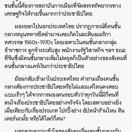
ชนชั้นนี้ต้องการสถาบันการเมืองที่จัดสรรทรัพยากรทาง
เศรษฐกิจให้รวยขึ้นมากกว่าประชาธิปไตย
ค้นหา
SHARE
TWEET
LINE
EMAIL
มองออกไปนอกประเทศไทย ปรากฏการณ์ที่คนชั้น
กลางหนุนทหารยึดอำนาจเคยเกิดในละตินอเมริกา
ทศวรรษ 1960s-1970s โดยเฉพาะในคนชั้นกลางกลุ่ม
ข้าราชการ ลูกจ้างระดับสูง พนักงานรัฐวิสาหกิจ ฯลฯ ขณะ
ที่จีนซึ่งมีคนชั้นกลางเพิ่มไม่หยุดก็เป็นตัวอย่างของสังคมที่
คนชั้นกลางแคร์เงินกว่าประชาธิปไตย
ย้อนกลับเข้ามาในประเทศไทย คำถามเรื่องคนชั้น
กลางต้องการประชาธิปไตยหรือไม่และแค่ไหนคงตอบ
แบบเร็วๆ ได้จากการมองคนรอบตัวว่าทุกวันนี้มีกี่คนที่
สนใจเรื่องประชาธิปไตยอย่างจริงจัง โดยเฉพาะอย่างยิ่ง
เมื่อเทียบกับเรื่องประเภท โปรปิ้งย่าง อัปหน้าร้านไหน ทิน
เดอร์นกมั้ย หรือได้ไลก์กี่คน?
นอกจากความเข้าใจของสังคมเรื่องคนชั้นกลางกับ