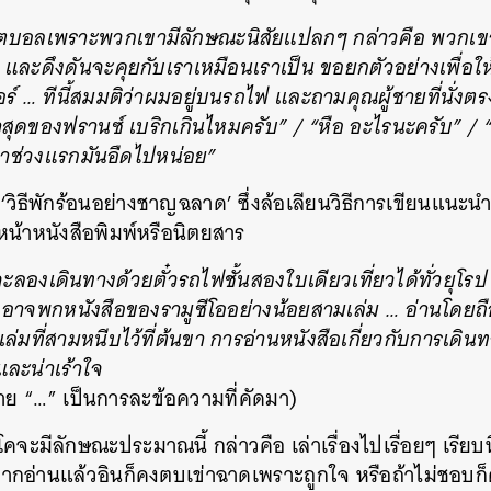
บอลเพราะพวกเขามีลักษณะนิสัยแปลกๆ กล่าวคือ พวกเขาไ
และดึงดันจะคุยกับเราเหมือนเราเป็น ขอยกตัวอย่างเพื่อให
อร์ … ทีนี้สมมติว่าผมอยู่บนรถไฟ และถามคุณผู้ชายที่นั่งต
ีล่าสุดของฟรานซ์ เบริกเกินไหมครับ” / “หือ อะไรนะครับ”
ว่าช่วงแรกมันอืดไปหน่อย”
 ‘วิธีพักร้อนอย่างชาญฉลาด’ ซึ่งล้อเลียนวิธีการเขียนแนะนำ
หน้าหนังสือพิมพ์หรือนิตยสาร
จะลองเดินทางด้วยตั๋วรถไฟชั้นสองใบเดียวเที่ยวได้ทั่วยุโ
 อาจพกหนังสือของรามูซีโออย่างน้อยสามเล่ม … อ่านโดยถื
เล่มที่สามหนีบไว้ที่ต้นขา การอ่านหนังสือเกี่ยวกับการเดิ
และน่าเร้าใจ
าย “…” เป็นการละข้อความที่คัดมา)
จะมีลักษณะประมาณนี้ กล่าวคือ เล่าเรื่องไปเรื่อยๆ เรียบ
กอ่านแล้วอินก็คงตบเข่าฉาดเพราะถูกใจ หรือถ้าไม่ชอบก็ค