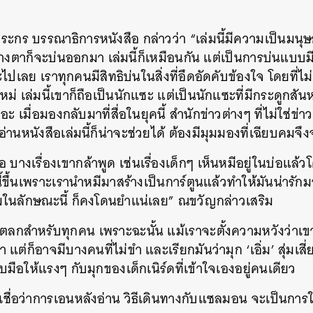
ะกร บรรณาธิการหนังสือ กล่าวว่า “เล่มนี้มีความเป็นมนุษ
างตาก็จะบ่นออกมา เล่มนี้ก็เหมือนกัน แต่เป็นการบ่นแบ
ะไปเลย เราทุกคนมีสิทธิบ่นในสิ่งที่อึดอัดคับข้องใจ โดยที่ไ
 เล่มนี้เขาก็ถือเป็นนักแซะ แต่เป็นนักแซะที่มีกระดูกสันห
ยอะ เมื่อมองกลับมาที่สื่อในยุคนี้ สำนักข่าวต่างๆ ที่ไม่ใช่ข่า
่านหนังสือเล่มนี้ก็น่าจะช่วยได้ ต้องมีมุมมองที่เฉียบคมจึ
ก็คือ บางเรื่องเขากล้าพูด เช่นเรื่องเด็กๆ เห็นหมีอยู่ในบ่อ
นี้ขึ้นเพราะเรานำหมีมาสร้างเป็นการ์ตูนแล้วทำให้มันน่ารักม
มในลักษณะนี้ ก็คงโดนยำแน่เลย” ณขวัญกล่าวเสริม
ตลกสำหรับทุกคน เพราะฉะนั้น แม้เราจะตั้งความหวังว่าเขา
ต่ก็อาจมีบางคนที่ไม่ขำ และเรียกมันว่ามุก ‘เอิ่ม’ สุ่มเส
ือให้แรงๆ กับมุกของเด็กเนิร์ดที่เข้าใจเองอยู่คนเดียว
เชื่อว่าการเอนหลังอ่าน วิธีเดินทางกับแซลมอน จะเป็นการ