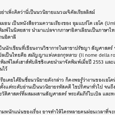
 อย่าเพิ่งคิดว่านี่เป็นนวนิยายแนวเมจิคัลเรียลลิสม์
ซลมอน
เป็นหนังสือรวมความเรียงของ อุมแบร์โต เอโค (Umb
ยตีพิมพ์ในนิตยสาร นำมาแปลจากภาษาอิตาเลียนเป็นภาษาไ
านอิตาลี
เป็นนักเขียนที่เขียนงานวิชาการในสาขาปรัชญา สัญศาสตร์
แปลเป็นไทยคือ
สมัญญาแห่งดอกกุหลาบ
(Il nome della r
กพิมพ์ไลต์เฮาส์พับลิชชิงเคยนำมาจัดพิมพ์เมื่อปี 2553 และเ
นไว้
อเคยได้ยินชื่อนวนิยายดังกล่าว ก็คงพอรู้ว่างานของเอโคนั้
ั้งแต่ระดับอ่านเป็นนวนิยายรหัสคดี ไขปริศนาทั่วไป จนถึงน
วัติศาสตร์ที่ผสมผสานสัญศาสตร์ พระคัมภีร์ไบเบิล แล
นักแน่นของเรื่อง อาจทำให้ใครหลายคนผ่อนเวลาที่จะอ่