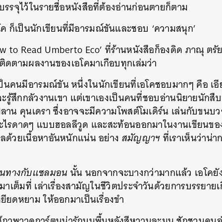
ะบรรจุไว้ในรายชื่อหนังสือที่ต้องอ่านก่อนตายก็ตาม
โค ก็เป็นนักเขียนที่มีอารมณ์ขันและชอบ ‘ความสนุก’
 to Read Umberto Eco’ ที่ร้านหนังสือก็องดิด ภาณุ ตร
ี่ติดตามผลงานของเอโคมาเกือบทุกเล่มว่า
ป็นคนมีอารมณ์ขัน หนึ่งในนักเขียนที่เอโคชอบมากๆ คือ เอ
ะรู้สึกกลัวงานเขา แต่เขาเองเป็นคนที่ชอบอ่านนิยายนักสืบ 
มิลาน คุนเดรา ซึ่งอาจจะมีความโพสต์โมเดิร์น เล่นกับขน
ูอะไรดาดๆ แบบฮอลลีวูด และสะท้อนออกมาในงานเขียนของเ
อวลด้วยเนื้อหาอันหนักแน่น อย่าง
สมัญญาฯ
ที่เราเห็นว่าน่า
ดินทางกับแซลมอน
นั้น นอกจากจะบางกว่ามากแล้ว เอโคยั
ต็มที่ เล่าเรื่องสามัญในชีวิตประจำวันด้วยการบรรยายเกิ
หยียดหยาม ให้ออกมาเป็นเรื่องขำ
ใช้ภาพวาดการ์ตูนน่ารักบนพื้นหลังสีหวานละมุน ชักชวนคนอ่า
นหา