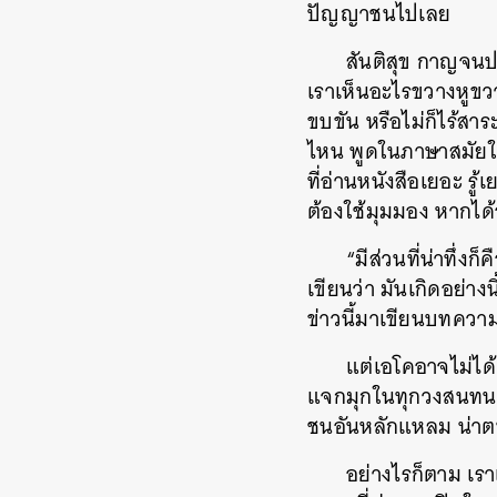
ปัญญาชนไปเลย
สันติสุข กาญจนปร
เราเห็นอะไรขวางหูขว
ขบขัน หรือไม่ก็ไร้สาร
ไหน พูดในภาษาสมัยใหม่
ที่อ่านหนังสือเยอะ รู้เ
ต้องใช้มุมมอง หากได้อ
“มีส่วนที่น่าทึ่ง
เขียนว่า มันเกิดอย่าง
ข่าวนี้มาเขียนบทควา
แต่เอโคอาจไม่ได้
แจกมุกในทุกวงสนทนา แ
ชนอันหลักแหลม น่าตบม
อย่างไรก็ตาม เรา