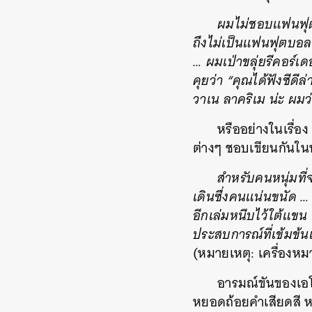
ผมไม่ชอบแฟนฟุต
ถึงไม่เป็นแฟนฟุตบอล 
… ผมเป่าขลุ่ยรีคอร์เด
คุยว่า “คุณได้ฟังซีด
วาเน ลาคริเม น่ะ ผม
หรืออย่างในเรื่อง
ต่างๆ ชอบเขียนกันใน
สำหรับคนหนุ่มที่
เดินซึ่งคนแน่นขนัด …
อีกเล่มหนีบไว้ใต้แขน 
ประสบการณ์ที่เข้มข้น
(หมายเหตุ: เครื่องหม
อารมณ์ขันของเอโค
หยอดถ้อยคำเสียดสี หา