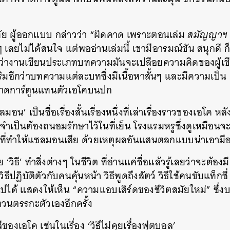
SHARE
TWEET
LINE
EMAIL
ัย ผู้ออกแบบ กล่าวว่า “ผิดคาด เพราะตอนเล่ม
สมัญญาฯ
ๆ เลยไม่ได้สนใจ แต่พออ่านเล่มนี้ เขามีอารมณ์ขัน สนุก
สึกว่างานเขียนประเภทบทความมันจะเปลือยความคิดของผู้เขี
มอีกว่าบทความแต่ละบทซึ่งมีเนื้อหาสั้นๆ และมีความเป็น ‘
วาดการ์ตูนแทนตัวเอโคบนปก
ลมอน’ เป็นชื่อเรื่องสั้นเรื่องหนึ่งที่เล่าเรื่องราวของเอโค
เป็นต้องถนอมรักษาไว้ในที่เย็น โรงแรมหรูซึ่งดูเหมือนจะเป็น
ตุที่ทำให้แซลมอนเสีย ด้วยเหตุผลอันแสนตลกแบบน่าเอาม
วิธี’ ทำสิ่งต่างๆ ในชีวิต ที่อ่านแค่ชื่อแล้วรู้เลยว่าจะต้
 วิธีปฏิบัติตัวกับคนคุ้นหน้า วิธีพูดถึงสัตว์ วิธีใช้คนขับแท็กซี่ 
นไปได้ แสดงให้เห็น “ความแอบเสิร์ดของชีวิตสมัยใหม่” ซึ่ง
นตรรกะตัวเองอีกครั้ง
ีของเอโค เช่นในเรื่อง ‘วิธีไม่คุยเรื่องฟุตบอล’