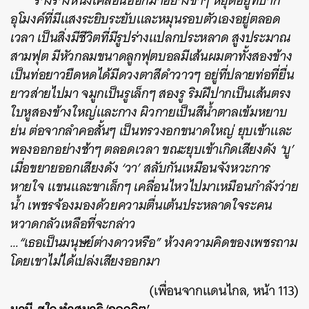
ร่างร่างหนึ่งเคลื่อนออกมาอย่างช้าๆ หยุดอยู่ที่ปาก
อุโมงค์ที่มีแสงระยิบระยับและหมุนรอบตัวเองอยู่ตลอด
เวลา เป็นสิ่งมีชีวิตที่มีรูปร่างแปลกประหลาด สูงประมาณ
สามฟุต มีหัวกลมขนาดลูกฟุตบอลมีเส้นผมตาทั้งสองข้าง
เป็นท่อยาวยืดหดได้มีดวงตาสีดำวาวๆ อยู่ที่ปลายท่อที่ยื่น
ยาวส่ายไปมา จมูกเป็นรูเล็กๆ สองรู ริมฝีปากเป็นเส้นตรง
ใบหูสองข้างใหญ่และกาง ผิวกายเป็นสีน้ำตาลเข้มหยาบ
ย่น ต่อจากลำคอสั้นๆ เป็นทรวงอกขนาดใหญ่ ยุบเข้าและ
พองออกอย่างช้าๆ ตลอดเวลา ขณะยุบเข้าเกิดเสียงดัง ‘บู’
เมื่อขยายออกเสียงดัง ‘วา’ สลับกันเหมือนจังหวะการ
หายใจ แขนและขาเล็กๆ เคลื่อนไหวไปมาเหมือนกำลังว่าย
น้ำ เพชรจ้องมองด้วยความตื่นเต้นประหลาดใจระคน
หวาดกลัวเหลือที่จะกล่าว
…“เธอเป็นมนุษย์ต่างดาวหรือ” ห้วงความคิดของเพชรถาม
โดยเขาไม่ได้เปล่งเสียงออกมา
(เพื่อนจากแดนไกล, หน้า 113)