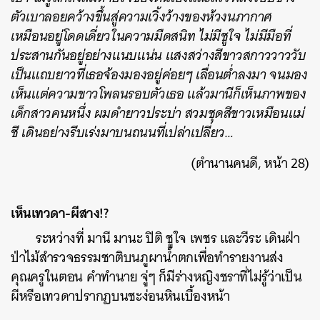
ตัวเบาลอยคว้างขึ้นสู่ความเวิ้งว้างของห้วงนภากาศ
เหมือนอยู่โดดเดี่ยวในความมืดสนิท ไม่มีชูใจ ไม่มีมือที่
ประสานกันอยู่อย่างแนบแน่น แสงสว่างสีขาวสกาววาววับ
เป็นแถบยาวที่เธอจ้องมองอยู่ค่อยๆ เลื่อนต่ำลงมา จนมอง
เห็นแต่ความขาวโพลนรอบตัวเธอ แล้วมานีก็เห็นภาพของ
เด็กสาวคนหนึ่ง ผมดำยาวประบ่า สวมชุดสีขาวเหมือนแม่
ชี เดินอย่างรีบเร่งมาบนถนนที่เปล่าเปลี่ยว…
(ตำนานคนดี, หน้า 28)
เห็นเทวดา-ผีสาง!?
ระหว่างที่ มานี มานะ ปิติ ชูใจ เพชร และวีระ เดินฝ่า
ป่าไม้สำรวจธรรมชาติบนภูผาน้ำตกเพื่อทำรายงานส่ง
คุณครูในตอน คำทำนาย จู่ๆ ก็มีร่างหญิงชราที่ไม่รู้ว่าเป็น
ผีหรือเทวดาปรากฏบนชะง่อนหินเบื้องหน้า