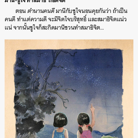
มานี-ชูใจ ทำสมาธิ ‘ถอดจิต’
ตอน
ตำนานคนดี
มานีกับชูใจนอนคุยกันว่า ถ้าเป็น
คนดี ทำแต่ความดี จะมีจิตใจบริสุทธิ์ และสมาธิจิตแน่ว
แน่ จากนั้นชูใจก็สะกิดมานีชวนทำสมาธิจิต…
ค้นหา
SHARE
TWEET
LINE
EMAIL