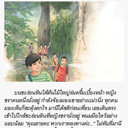
บนชะง่อนหินใต้ต้นไม้ใหญ่ร่มครึ้มเบื้องหน้า หญิง
ชราคนหนึ่งนั่งอยู่ กำลังจ้องมองเขาอย่างแน่วนิ่ง ทุกคน
มองเห็นก็สะดุ้งตกใจ มานีได้สติก่อนเพื่อน เธอเดินตรง
เข้าไปใกล้ชะง่อนหินที่หญิงชรานั่งอยู่ พนมมือไหว้อย่าง
นอบน้อม “คุณยายคะ พวกเราหลงทางค่ะ…” ไม่ทันที่มานี