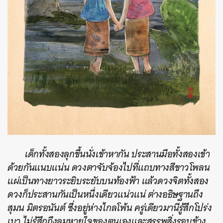
เด็กทั้งสองลุกขึ้นนั่งเข้าหากัน ประสานมือทั้งสองเข้า
ด้วยกันแนบแน่น ดวงตาจับจ้องไปที่แถบทางสีขาวโพลน
แผ่เป็นทางยาวระยิบระยับบนท้องฟ้า แล้วดวงจิตทั้งสอง
ดวงก็ประสานกันเป็นหนึ่งเดียวแน่วแน่ ต่างอธิษฐานถึง
สุมน มิตรอนันต์ ซึ่งอยู่ห่างไกลโพ้น ครู่เดียวมานีรู้สึกโปร่ง
เบา ไม่รู้สึกถึงลมหายใจของตนเองและสรรพสิ่งรอบข้าง