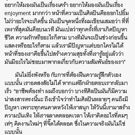
อยากให้มองมันเป็นเรื่องเศร้า อยากให้มองมันเป็นเรื่อง
enjoyment มากกว่า หน้าที่ความเป็นศิลปินคือออกไปยิ้ม
ไม่ว่าอะไรจะเกิดขึ้น มันเป็นจุดหนึ่งที่ผมเขียนเสมอว่า
ที่ที่
เหงาที่สุดมันคือบนเวที มันแปลว่าทุกครั้งที่เราเกิดปัญหา
ชีวิต ความรักหรืออะไรก็ตาม บางทีมันจะเป็นช่วงก่อนขึ้น
แสดงหรืออะไรก็ตาม แล้วเรามีปัญหาแต่บอกใครไม่ได้
หน้าที่ของเราคือขึ้นไปสร้างความสุขทั้งที่เรารู้อยู่แล้วว่า
มันมีอะไรไม่ชอบมาพากลเกี่ยวกับความสัมพันธ์ของเรา”
มันไม่ยิ่งพังหรือ กับการที่ต้องฝืนความรู้สึกตัวเอง
แบบนั้น เราอดสงสัยไม่ได้ หากแต่อีกฝ่ายตอบเรากลับมา
เร็ว “อาชีพต้องทำ ผมถึงบอกว่า
บางทีศิลปินมันก็มีความ
น่าสงสารตรงนี้นะ ถึงเข้าใจว่าทำไมศิลปินหลายๆ คนถึงมี
ปัญหา เพราะทุกคนคาดหวังให้เราสนุก ให้วันนี้เรามาสร้าง
ความบันเทิง ให้เราฉลาดตลอดเวลา ให้เราคิดอะไรที่คมๆ
เท่ๆ คิดงานใหม่ๆ ที่จี๊ดได้ตลอด ซึ่งในความจริงมันไม่ใช่
แบบนั้น