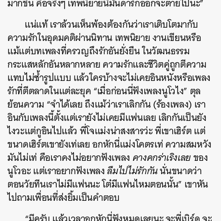
มากขึ้น คือจริงๆ เทพนิยายนี่มันดาร์กออกจะตายไปนะ”
แน่แท้ เราล้วนเห็นพ้องต้องกันว่าเราเติบโตมากับ
ความรักในอุดมคติผ่านนิทาน เทพนิยาย งานเขียนหรือ
แม้แต่บทเพลงที่ครวญถึงรักอันยั่งยืน ในวัฒนธรรม
กระแสหลักอันหลากหลาย ความรักและชีวิตคู่ถูกตีความ
แทบไม่ซ้ำรูปแบบ แล้วใครบ้างจะไม่เคยอินหนังหรือเพลง
รักที่ตีตลาดในแต่ละยุค “เมื่อก่อนนี่ฟังเพลงนูโวไง” ตุล
ย้อนความ “จำได้เลย ถึงแม้ว่าเราเลิกกัน (ร้องเพลง) เรา
อินกับเพลงนี้ตั้งแต่เรายังไม่เคยมีแฟนเลย เลิกกันเป็นยัง
ไงวะแต่กูอินไปแล้ว พี่โจแม่งน่าสงสารว่ะ พี่เขาเฮิร์ต แต่
ขนาดเฮิร์ตเขายังเท่เลย อกหักนี่แม่งโคตรเท่ ความสมหวัง
มันไม่เท่ คือเราคงไม่อยากฟังเพลง
คางคกร่าเริงเลย
ของ
นูโวอะ แต่เราอยากฟังเพลง
ลืมไปไม่รักกัน
นั่นขนาดว่า
ตอนวัยทีนเราไม่มีแฟนนะ โต๋มีแฟนไหมตอนนั้น” เขาหัน
ไปถามเพื่อนที่ส่งยิ้มเป็นคำตอบ
“มีครับ แล้วเวลาอกหักนี่ฟังหมดเลยนะ จะพี่เบิร์ด จะ