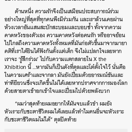
ด้านหนึ่ง ความรักจึงเป็นเสมือนประสบการณ์ร่วม
อย่างใหญ่ที่สุดที่ทุกคนพึงมีร่วมกัน และเราล้วนเคยผ่าน
ห้วงเวลาอันแสนสะบักสะบอมและบอบช้ำ ทั้งจากความ
คาดหวังของตัวเอง ความคาดหวังต่อคนรัก หรืออาจย้อน
ไปไกลถึงความคาดหวังทั้งหมดที่มันก่อตัวขึ้นมา
จากมายา
คติที่เราได้ยินได้ฟังกันตั้งแต่เด็ก จึงไม่แปลกใจเลยหาก
เราจะ ‘รู้สึกร่วม’ ไปกับความแตกสลายใน X the
Xhibition นี้ …หากมันก็เป็นดังที่ตุลและโต๋ตั้งใจไว้ นั่นคือ
ในความเศร้าและจากลา มันยังเปี่ยมด้วยอารมณ์ขันและ
ท่าทียียวนซึ่งจะเกิดขึ้นไม่ได้เลยหากปราศจากการมองโลก
ด้วยสายตาเข้าอกเข้าใจและเปี่ยมไปด้วยพลังบวก
“ผมว่าสุดท้ายผมอยากให้มันจบแล้วขำ ผมยัง
หัวเราะกับชะตาชีวิตผมได้เลยแล้วทำไมคนอื่นจะหัวเราะ
กับชะตาชีวิตผมไม่ได้” ตุลปิดท้าย