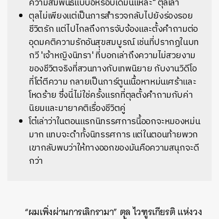
ความสัมพันธ์แบบอีหรอบเดิมนี่แหละ" ตุลเล่า
ตุลไม่เพียงแต่เป็นการสำรวจกลับไปยังร่องรอย
ชีวิตรัก แต่ไปไกลถึงการจับจ้องและตั้งคำถามต่อ
อุดมคติความรักอันสุขสมบูรณ์ เช่นที่ปรากฏในบท
กวี 'เจ้าหญิงนิทรา' ที่บอกเล่าถึงความไม่สวยงาม
ของชีวิตจริงที่สวนทางกับเทพนิยาย กับงานวิดีโอ
ที่โต๋ตีความ กลายเป็นการ์ตูนเนื้อหาหม่นเศร้าและ
โหดร้าย ซึ่งนี่ไม่ใช่ครั้งแรกที่ตุลตั้งคำถามกับค่า
นิยมและมายาคติเรื่องชีวิตคู่
โต๋เล่าว่าในตอนแรกนิทรรศการนี้ออกจะหมองหม่น
มาก แทบจะดำทั้งนิทรรศการ แต่ในตอนท้ายพวก
เขากลับพบว่าให้ทางออกของมันคือความสนุกจะดี
กว่า
“ผมเพิ่งผ่านการเลิกรามา” ตุล ไวฑูรเกียรติ แห่งวง