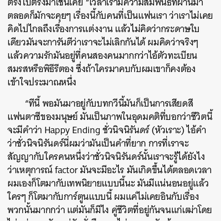
ตรงไปตรงมาเช่นเคย “เวลาเรามีความสัมพันธ์ที่ผ่านมา
ตลอดก็มักจะคุยๆ เรื่องนี้กับคนที่เป็นแฟนเรา ว่าเราไม่เคย
คิดไปไกลถึงเรื่องการแต่งงาน แล้วไม่คิดว่ากระดาษใบ
เดียวมันจะการันตีว่าเราจะไม่เลิกกันได้ ผมคิดว่าจริงๆ
แล้วความรักมันอยู่ที่คนสองคนมากกว่าไอ้ตัวทะเบียน
สมรสหรือพิธีรีตอง ซึ่งถ้าใครมาคบกับผมเขาก็คงต้อง
เข้าใจประมาณหนึ่ง
“ทีนี้ พอมันมาอยู่กับบทกวีนี้มันก็เป็นการเสียดสี
แฟนตาซีของมนุษย์ มันเป็นภาพในอุดมคติที่บอกว่าชีวิตนี้
จะมีคำว่า Happy Ending ชั่วนิจนิรันดร์ (หัวเราะ) ไอ้คำ
ว่าชั่วนิจนิรันดร์นี่ผมว่ามันเป็นคำที่ยาก การที่เราจะ
สัญญากับใครคนหนึ่งว่าชั่วนิจนิรันดร์
นั้นเราจะรู้ได้ยังไง
ว่าเหตุการณ์ factor มันจะมีอะไร มันเกิดขึ้นได้ตลอดเวลา
ผมเองก็โตมากับเทพนิยายแบบนี้นะ มันมีแน่นอนอยู่แล้ว
ใครๆ ก็โตมากับการ์ตูนแบบนี้ ผมแค่ไม่เคยอินกับเรื่อง
พวกนั้นมากกว่า แต่มันก็มีไง คู่ชีวิตที่อยู่กันจนแก่เฒ่าโดย