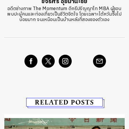
ขจรศิริ อุ่ยมานะชัย
อดีตช่างภาพ The Momentum ดีกรีปริญญาโท MBA ผู้ชอบ
พบปะผู้คนและท่องเที่ยวเป็นชีวิตจิตใจ โดยเฉพาะไต้หวันซึ่งไป
บ่อยมาก จนเหมือนเป็นบ้านหลังที่สองของตัวเอง
RELATED POSTS