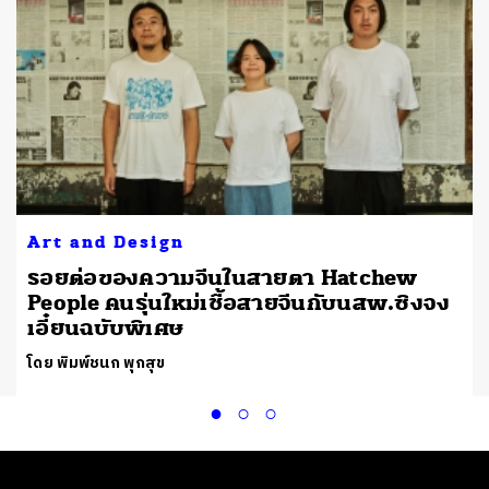
Art and Design
รอยต่อของความจีนในสายตา Hatchew
People คนรุ่นใหม่เชื้อสายจีนกับนสพ.ซิงจง
เอี๋ยนฉบับพิเศษ
โดย พิมพ์ชนก พุกสุข