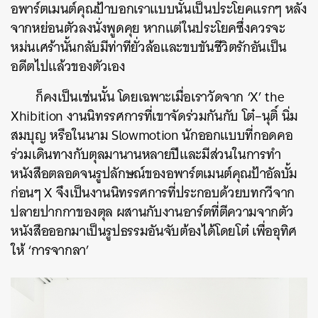
อพาร์ตเมนต์คุณป้าบอกเราแบบนั้นเป็นประโยคแรกๆ หลัง
จากหย่อนตัวลงนั่งพูดคุย หากแต่ในประโยคซึ่งควรจะ
หม่นเศร้านั้นกลับมีท่าทียั่วล้อและขบขันชีวิตรักอันเป็น
อดีตไปแล้วของตัวเอง
ก็คงเป็นเช่นนั้น โดยเฉพาะเมื่อเราวัดจาก ‘X’ the
Xhibition งานนิทรรศการที่เขาจัดร่วมกันกับ โต๋–นุติ์ นิ่ม
สมบุญ หรือในนาม Slowmotion นักออกแบบที่กอดคอ
ร่วมเดินทางกับตุลมานานหลายปีและมีส่วนในการทำ
หนังสือตลอดจนรูปลักษณ์ของอพาร์ตเมนต์คุณป้าอัลบั้ม
ก่อนๆ
X จึงเป็นงานนิทรรศการที่ประกอบด้วยบทกวีจาก
ปลายปากกาของตุล ผสานกับงานอาร์ตที่ตีความจากตัว
หนังสือออกมาเป็นรูปธรรมอันจับต้องได้โดยโต๋ เพื่ออุทิศ
ให้ ‘การจากลา’