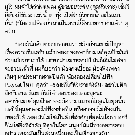
นูโว ผมจำได้ว่าฟังเพลง
ผู้ชายอย่างฉัน
(ตุลหัวเราะ) เอ็มวี
นี่ต้องมีขับรถแล้วน้ำตาพุ่ง เปิดฝักบัวอาบน้ำอะไรแบบ
นั้น” (“โคตรเปลืองน้ำ ถ้าเป็นตอนนี้คือนายกฯ ด่าแล้ว” ตุ
ลว่า)
“เคยมีนักศึกษามาบอกผมว่า สมัยก่อนเขามีปัญหา
เรื่องความซึมเศร้า แล้วเพลงของอพาร์ตเมนต์คุณป้ามันก็
ช่วยเยียวยาเขาได้ แต่พอผ่านมาหลายปี มันก็เริ่มไม่ค่อย
จะช่วยแล้วพี่ ผมก็บอกว่า น้องคงเบื่ออะ น้องฟังเพลง
เดิมๆ มาประมาณสามปีแล้ว น้องลองเปลี่ยนไปฟัง
Polycat ไหม” ตุลว่า –ขณะที่โต๋หัวเราะดังลั่น- อย่าไปติด
ยึดกับดนตรีเลย มันมีคำตอบของแต่ละยุคน่ะ
อพาร์ตเมนต์คุณป้าอาจจะมีความหมายกับคุณในยุคนั้น
แต่ปีนี้คุณอาจจะไปฟังอย่างอื่น หรืออาจจะไม่ต้องเป็น
เพลงก็ได้ เพลงมันไม่ใช่เป็นสิ่งที่สำคัญที่สุดในโลก บทกวี
ก็ไม่ใช่สิ่งที่สำคัญที่สุดในโลก มนุษย์มันมีทางออกหลาย
อย่าง เพลงมันเป็นส่วนหนึ่งและเป็นเรื่องของวัย”