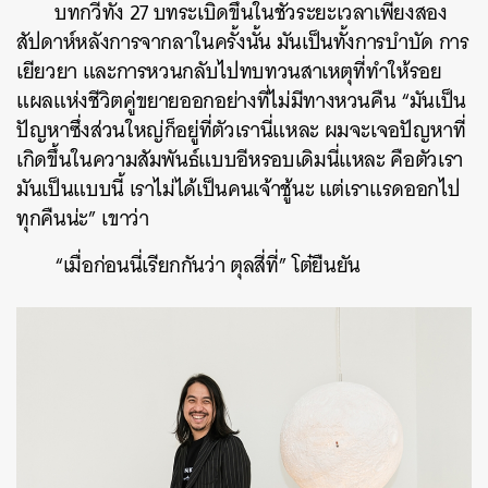
บทกวีทั้ง 27 บทระเบิดขึ้นในชั่วระยะเวลาเพียงสอง
สัปดาห์หลังการจากลาในครั้งนั้น มันเป็นทั้งการบำบัด การ
เยียวยา และการหวนกลับไปทบทวนสาเหตุที่ทำให้รอย
แผลแห่งชีวิตคู่ขยายออกอย่างที่ไม่มีทางหวนคืน “มันเป็น
ปัญหาซึ่งส่วนใหญ่ก็อยู่ที่ตัวเรานี่แหละ ผมจะเจอปัญหาที่
เกิดขึ้นในความสัมพันธ์แบบอีหรอบเดิมนี่แหละ คือตัวเรา
มันเป็นแบบนี้ เราไม่ได้เป็นคนเจ้าชู้นะ แต่เราแรดออกไป
ทุกคืนน่ะ” เขาว่า
“เมื่อก่อนนี่เรียกกันว่า ตุลสี่ที่” โต๋ยืนยัน