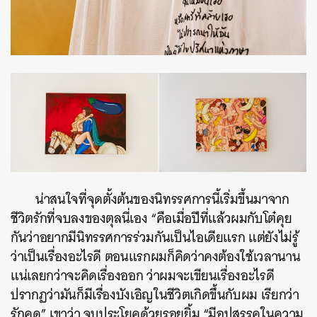
น่าสนใจที่จุดตั้งต้นของนิทรรศการนี้เริ่มขึ้นมาจาก
ชีวิตรักที่จบลงของตุลนี่เอง
“คือเมื่อปีที่แล้วผมกับโต๋คุย
กันว่าอยากมีนิทรรศการร่วมกันเป็นไอเดียแรก แต่ยังไม่รู้
ว่าเป็นเรื่องอะไรดี ตอนแรกผมก็คิดว่าคงต้องใช้เวลานาน
แน่เลยกว่าจะคิดเรื่องออก ว่าผมจะเขียนเรื่องอะไรดี
ปรากฏว่ามันก็มีเรื่องบังเอิญในชีวิตเกิดขึ้นกับผม เรียกว่า
รักคุด” เขาว่า จบประโยคด้วยรอยยิ้ม “มีอุปสรรคในความ