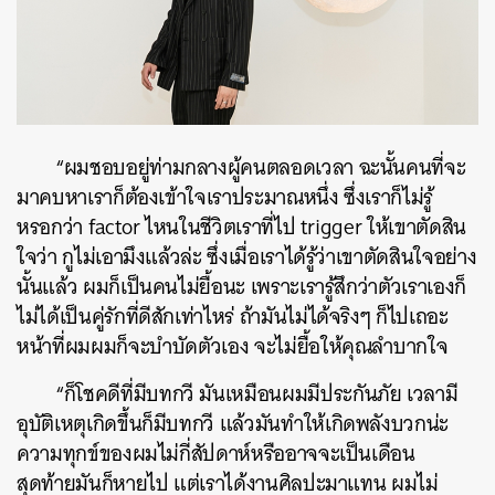
“ผมชอบอยู่ท่ามกลางผู้คนตลอดเวลา ฉะนั้นคนที่จะ
มาคบหาเราก็ต้องเข้าใจเราประมาณหนึ่ง ซึ่งเราก็ไม่รู้
หรอกว่า factor ไหนในชีวิตเราที่ไป trigger ให้เขาตัดสิน
ใจว่า กูไม่เอามึงแล้วล่ะ ซึ่งเมื่อเราได้รู้ว่าเขาตัดสินใจอย่าง
นั้นแล้ว ผมก็เป็นคนไม่ยื้อนะ เพราะเรารู้สึกว่าตัวเราเองก็
ไม่ได้เป็นคู่รักที่ดีสักเท่าไหร่ ถ้ามันไม่ได้จริงๆ ก็ไปเถอะ
หน้าที่ผมผมก็จะบำบัดตัวเอง จะไม่ยื้อให้คุณลำบากใจ
“ก็โชคดีที่มีบทกวี มันเหมือนผมมีประกันภัย เวลามี
อุบัติเหตุเกิดขึ้นก็มีบทกวี แล้วมันทำให้เกิดพลังบวกน่ะ
ความทุกข์ของผมไม่กี่สัปดาห์หรืออาจจะเป็นเดือน
สุดท้ายมันก็หายไป แต่เราได้งานศิลปะมาแทน ผมไม่