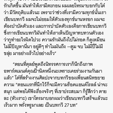
รักเกิดขึ้น มันทำให้เรามีตะกอน ผมเลยโทรมาบอกกับโต๋
ว่า มีวัตถุดิบแล้วนะ เพราะว่า
ช่วงที่เรามีความทุกข์นั้นเรา
เขียนบทกวี ผมจะไม่ยอมให้ตัวเองทุกข์นานหรอก ผมจะ
ต้องบำบัดตัวเอง และการบำบัดตัวเองคือการเขียนบทกวี
ซึ่งการเขียนบทกวีมันทำให้เราเห็นปัญหาทบทวนตัวเอง
ว่ากูทำอะไรผิดไปวะ ความรักมันถึงไปไม่รอด ก็ดูเหมือน
ไม่มีปัญหานี่นา อยู่ดีๆ ทำไมมันถึง —ตูม จบ ไม่มีปี่ไม่มี
ขลุ่ย มาอย่างเร็วไปอย่างเร็ว”
“ตอนที่ตุลย์พูดถึงนิทรรศการเราก็นึกถึงภาพ
อพาร์ตเมนต์คุณป้านิดหนึ่งนะเพราะเคยร่วมงานกันมา
แล้ว” โต๋ที่สร้างงานศิลปะจากบทกวีของเพื่อนสนิทขยาย
ความ “ตอนแรกที่นึกไว้ก็จะมีความร็อคแอนด์โรลล์ น่าจะ
สนุก แต่พอได้ฟังเรื่องจริงๆ ที่เขาประสบมา ก็รู้สึกว่า ตาย
ละ (หัวเราะ) เขาโทรมาบอกผมว่าเขียนบทกวีเสร็จแล้วนะ
เร็วมาก พรั่งพรูมาเลย เป็นบทกวี 27 บท”