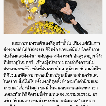
และ
การทบทวนตัวเองที่ตุลว่านั้นไม่เพียงแต่เป็นการ
สำรวจกลับไปยังร่องรอยชีวิตรัก หากแต่มันไปไกลถึงการ
จับจ้องและตั้งคำถามต่ออุดมคติความรักอันสุขสมบูรณ์ดัง
ที่ปรากฏในบทกวี ‘เจ้าหญิงนิทรา’
บอกเล่าถึงความไม่
สวยงามของชีวิตจริงที่สวนทางกับเทพนิยาย กับงานวิดีโอ
ที่ดีไซเนอร์ตีความกลายเป็นการ์ตูนเนื้อหาหม่นเศร้าและ
โหดร้าย
ซึ่งนี่ไม่ใช่ครั้งแรกที่ตุลตั้งคำถามกับค่านิยมและ
มายาคติเรื่องชีวิตคู่
ก่อนนี้ ในนามของคนแต่งเพลง เขา
เคยสะท้อนวิธีคิดเช่นนี้ผ่านบทเพลง
สมรสและภาระ
มา
แล้ว “ตัวผมเองค่อนข้างจะกลัวการสมรสนะ” เขาบอก