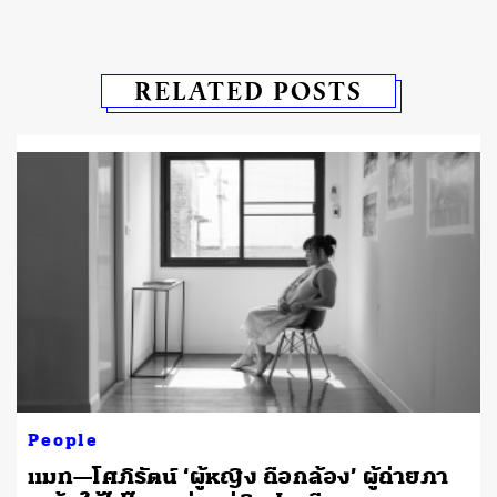
RELATED POSTS
People
แมท—โศภิรัตน์ ‘ผู้หญิง ถือกล้อง’ ผู้ถ่ายภา