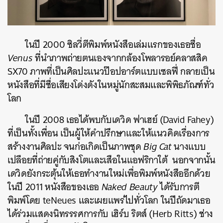
ในปี 2000 ซิลวี่ตีพิมพ์หนังสือเล่มแรกของเธอชื่อ
Venus
ที่นำภาพถ่ายตนเองจากกล้องโพลารอย์คลาสสิค
SX70 ภาพที่เป็นศิลปะแนวป๊อปอาร์ตแบบเซลฟี่ กลายเป็น
ค้นหา
หนังสือที่มีชื่อเสียงโด่งดังในหมู่นักสะสมและพิพิธภัณฑ์ทั่ว
SHARE
TWEET
LINE
EMAIL
โลก
ในปี 2008 เธอได้พบกับเดวิด ฟาเฮย์ (David Fahey)
ที่เป็นทั้งเพื่อน เป็นผู้ให้คำปรึกษาและให้แนวคิดเรื่องการ
สร้างงานศิลปะ จนก่อเกิดเป็นภาพชุด
Big Cat
นางแบบ
เปลือยที่ถ่ายคู่กับสิงโตและเสือในแอฟริกาใต้ นอกจากนั้น
เดวิดยังกระตุ้นให้เธอทำงานใหม่เพื่อพิมพ์หนังสืออีกด้วย
ในปี 2011 หนังสือของเธอ
Naked Beauty
ได้รับการตี
พิมพ์โดย teNeues และเผยแพร่ไปทั่วโลก ในปีถัดมาเธอ
ได้ร่วมแสดงนิทรรรศการกับ เฮิร์บ ริตส์ (Herb Ritts) ช่าง