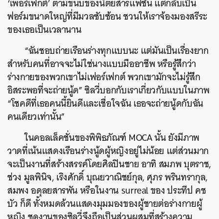
‘เพอร์เฟกต์’ ตามขนบของนิตยสารแฟชั่น แต่กลับเป็น
ฟอร์มขนาดใหญ่ที่มีมวลซับซ้อน ชวนให้เราจ้องมองสรีระ
ของเธอเป็นเวลานาน
“ฉันชอบถ่ายเรือนร่างทุกแบบนะ แต่มันเป็นเรื่องยาก
สำหรับคนที่อาจจะไม่ใช่นางแบบมืออาชีพ หรือรู้สึกว่า
ร่างกายของพวกเขาไม่เฟอร์เฟกต์ พวกเขามักจะไม่รู้สึก
อิสระพอที่จะถ่ายนู้ด” ซิลวี่บอกกับเราเกี่ยวกับแบบในภาพ
“โชคดีที่เธอคนนี้ยินดีและเชื่อใจฉัน เธอจะถ่ายนู้ดกับฉัน
คนเดียวเท่านั้น”
ในคอลเล็คชั่นของพิพิธภัณฑ์ MOCA นั้น ยังมีภาพ
วาดที่เน้นแสดงเรือนร่างนู้ดผู้หญิงอยู่ไม่น้อย แต่ส่วนมาก
จะเป็นงานที่สร้างสรรค์โดยศิลปินชาย อาทิ สมภพ บุตราช,
ช่วง มูลพินิจ, เริงศักดิ์ บุณยวาณิชย์กุล, ศุภร พรินทรากุล,
สมพง อดุลยสารพัน หรือในงาน surreal ของ ประทีป คช
บัว ก็ดี ทั้งหมดล้วนแสดงมุมมองของผู้ชายต่อร่างกายผู้
หญิง ชุดงานของซิลวี่จึงถือเป็นส่วนผสมที่สร้างความ