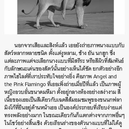
นอกจากเสือและสิงห์แล้ว เธอยังถ่ายภาพนางแบบกับ
สัตว์หลากหลายชนิด ตั้งแต่งูหลาม, ช้าง ยัน นกฮูก ซึ่ง
แต่ละภาพแต่จะเลือกนางแบบที่มีสรีระ หรือสีผิวที่สัมพันธ์
กับลักษณะเด่นของสัตว์นั้นอย่างเห็นได้ชัด ยกตัวอย่างอีก
ภาพไฮไลต์ที่เราประทับใจอย่างยิ่ง คือภาพ Angel and
the Pink Flamingo ที่เธอเพิ่งถ่ายเมื่อปีที่แล้ว เป็นภาพผู้
หญิงอวบอั๋นขนาดมหึมา ตั้งอยู่กลางห้องอย่างสง่างาม สี
เนื้อของเธอเป็นสีเดียวกับเฉดสีส้มอมชมพูของขนนกฟลา
มิงโก้ที่ยืนอยู่ด้านหน้าเธอ เป็นองค์ประกอบที่เรียบง่ายแต่
ทรงพลังอย่างมาก ในขณะเดียวกันก็แตกต่างจากภาพอื่นๆ
ในโชว์อย่างสิ้นเชิง ด้วยเรือนร่างของตัวนางแบบที่ไม่ได้ดู