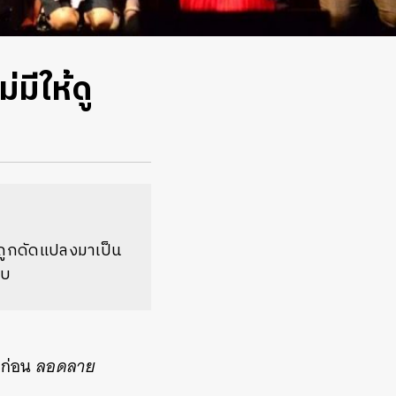
มีให้ดู
่ถูกดัดแปลงมาเป็น
ับ
คก่อน
ลอดลาย