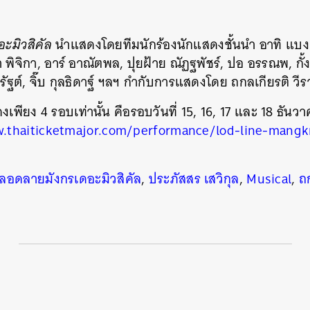
ะมิวสิคัล
นำแสดงโดยทีมนักร้องนักแสดงชั้นนำ อาทิ แบงค์ 
 พิจิกา, อาร์ อาณัตพล, ปุยฝ้าย ณัฏฐพัชร์, ปอ อรรณพ, กั้
สหรัฐต์, จิ๊บ กุลธิดาฐ์ ฯลฯ กำกับการแสดงโดย ถกลเกียรติ ว
พียง 4 รอบเท่านั้น คือรอบวันที่ 15, 16, 17 และ 18 ธันวาค
.thaiticketmajor.com/performance/lod-line-mangk
ลอดลายมังกรเดอะมิวสิคัล
,
ประภัสสร เสวิกุล
,
Musical
,
ถ