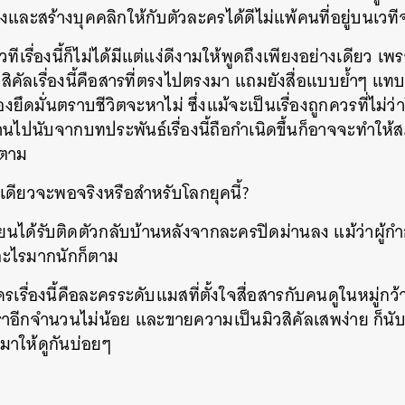
ื่องและสร้างบุคคลิกให้กับตัวละครได้ดีไม่แพ้คนที่อยู่บนเวที
SHARE
TWEET
LINE
EMAIL
วทีเรื่องนี้ก็ไม่ได้มีแต่แง่ดีงามให้พูดถึงเพียงอย่างเดียว เ
สิคัลเรื่องนี้คือสารที่ตรงไปตรงมา แถมยังสื่อแบบย้ำๆ แท
ยึดมั่นตราบชีวิตจะหาไม่ ซึ่งแม้จะเป็นเรื่องถูกควรที่ไม่ว
่านไปนับจากบทประพันธ์เรื่องนี้ถือกำเนิดขึ้นก็อาจจะทำให้
งตาม
เดียวจะพอจริงหรือสำหรับโลกยุคนี้?
้เขียนได้รับติดตัวกลับบ้านหลังจากละครปิดม่านลง แม้ว่าผู้
มอะไรมากนักก็ตาม
ะครเรื่องนี้คือละครระดับแมสที่ตั้งใจสื่อสารกับคนดูในหมู่
ีกจำนวนไม่น้อย และขายความเป็นมิวสิคัลเสพง่าย ก็นับ
มีมาให้ดูกันบ่อยๆ