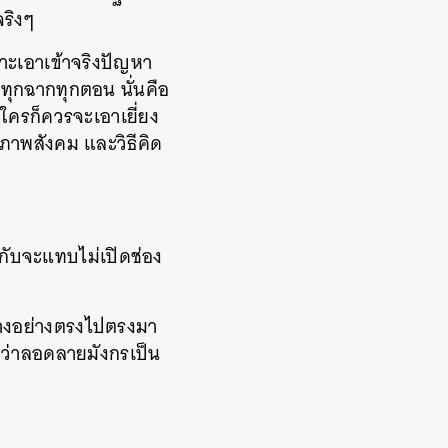
จริงๆ
พราะเอาเข้าจริงปัญหา
บทุกฉากทุกตอน นั่นคือ
่าใครก็ควรจะเอาเยี่ยง
สภาพสังคม และวิธีคิด
กำกับจะแทบไม่เปิดช่อง
กว้างอย่างตรงไปตรงมา
ว่าลอดลายมังกรเป็น