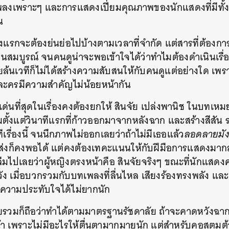
พลงเพราะๆ และการแสดงเปี่ยมคุณภาพของนักแสดงที่มีทั้งมื
น
ช่วงแรกจะต้องย่นย่อไปบ้างตามเวลาที่จำกัด แต่สารที่ต้องก
นสมบูรณ์ จนคนดูน่าจะพอเข้าใจได้ว่าทำไมต้องดำเนินเรื่
ล้นเวทีก็ไม่ได้สร้างความสับสนให้กับคนดูแต่อย่างใด เพราะ
วละครมีความสำคัญไม่น้อยหน้ากัน
เด่นที่สุดในเรื่องคงต้องยกให้ สินจัย เปล่งพานิช ในบทเหม
ตั้งแต่วินาทีแรกที่ก้าวออกมาจากหลังฉาก และสร้างสีสัน ร
ีเรื่องนี้ จนนึกภาพไม่ออกเลยว่าถ้าไม่มีเธอแล้ว
ลอดลายมั
ทส่งก็คงพอได้ แต่คงต้องเทคะแนนให้กับฝีมือการแสดงมากส
มไปเลยว่าผู้หญิงตรงหน้าคือ สินจัยจริงๆ ขณะที่นักแสดงคนอ
 เมื่อบวกรวมกับบทเพลงที่ลื่นไหล เสียงร้องทรงพลัง และดน
ความประทับใจได้ไม่ยากนัก
ยรวมก็ถือว่าทำได้ตามมาตรฐานรัชดาลัย ถ้าจะคาดหวังฉากท
้า เพราะไม่มีอะไรให้ตื่นตามากมายนัก แต่สำหรับคอสตูมต
นหา