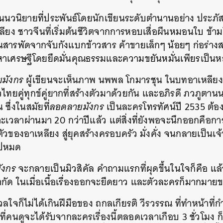
็นนวนิยายที่ประพันธ์โดยนักเขียนระดับตำนานอย่าง ประภัสส
หลียง ชาวจีนที่เริ่มต้นชีวิตจากการหอบเสื่อผืนหมอนใบ ข
สารพัดจากจับกังแบกข้าวสาร ค้าขายเล็กๆ น้อยๆ ก่อร่างสร
หาเศรษฐีโดยยึดมั่นคุณธรรมและความขยันหมั่นเพียรเป็น
มังกร
ผู้เขียนจะเห็นภาพ นพพล โกมารชุน ในบทอาเหลียง
ยคู่ทุกข์คู่ยากที่สร้างตัวมาด้วยกัน และอภิรดี ภวภูตา
น ซึ่งในสมัยที่
ลอดลายมังกร
เป็นละครโทรทัศน์ปี 2535 ต้อ
เวลาผ่านมา 20 กว่าปีแล้ว แต่สิ่งที่ยังพอจะนึกออกคือการด
วของอาเหลียง สู่ยุคสร้างครอบครัว มั่งคั่ง จนกลายเป็นเ
ไปหมด
ังกร
จะกลายเป็นมิวสิคัล คำถามแรกที่ผุดขึ้นในใจก็คือ แล้ว
จำกัด ในเมื่อเนื้อเรื่องออกจะยืดยาว และตัวละครก็มากมาย
นกังวลใจก็ไม่ได้เกินฝีมือของ ถกลเกียรติ วีรวรรณ ที่ทำหน้าท
ที่คนดูจะได้รับจากละครเรื่องนี้ตลอดเวลาเกือบ 3 ชั่วโมง