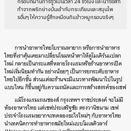
กรอบที่ผ่านการซูวีเป็นเวลา 24 ชั่วโมง และน้ำซอสที่
ทำจากพริกย่างปั่นเข้ากับกระเทียมและสมุนไพ
รอื่นๆ ให้ความรู้สึกเหมือนกินข้าวหมูกรอบจริงๆ
การนำอาหารไทยโบราณหายาก หรือการนำอาหาร
ไทยที่เราคุ้นเคยมาเปลี่ยนโฉมหน้าตาให้ดูโมเดิร์นแปลก
ใหม่ กลายเป็นกระแสที่หลายโรงแรมหรือร้านอาหารเปิด
ใหม่เริ่มนิยมทำกัน อย่างน้อยๆ เป็นการยกระดับอาหาร
ไทยไปอีกขั้น ส่วนแต่ละร้านจะมีแนวทางพัฒนาไปในรูป
แบบไหน ก็ขึ้นอยู่กับความถนัดและการสร้างสรรค์ของเชฟ
แม้โรงแรมเรเนซองส์ กรุงเทพฯ ราชประสงค์ จะไม่มี
ห้องอาหารไทย แต่เชฟประเสริฐชัย ตรงวานิชนาม เชฟ
ประจำโรงแรมอยากจะทดลองอะไรใหม่ๆ กับอาหารไทย
นำเทคนิคการทำอาหารสมัยใหม่แบบโมเลคิวลาร์