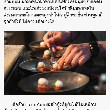
ด้านบนเป็นกะทิที่นำมาทำให้เป็นฟองครีมนุ่มๆ กับเจลใบ
สะระแหน่ และโรยด้วผงแป้งตะไคร้ กลิ่นของเจลใบ
สะระแหน่จะโดดแตะจมูกทำให้เรารู้สึกสดชื่น ส่วนทูน่าก็
สุกกำลังดี ไม่คาวแต่อย่างใด
ต่อด้วย Tom Yum ต้มยำกุ้งที่ดูยังไงก็ไม่เหมือน