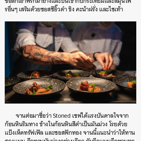
ซอสก็เอาพริกมาย่างและปั่นเข้ากับกระเทียมและสมุนไพ
รอื่นๆ เสริมด้วยซอสซีอิ๊วดำ ขิง คะน้าฝรั่ง และไชเท้า
ค้นหา
SHARE
TWEET
LINE
EMAIL
จานต่อมาชื่อว่า Stoned เชฟได้แรงบันดาลใจจาก
ก้อนหินริมทาง ข้างในก้อนหินสีดำเป็นมันม่วง โรยด้วย
แป้งเห็ดทรัฟเฟิล และซอสฟักทอง จานนี้แนะนำว่าให้ทาน