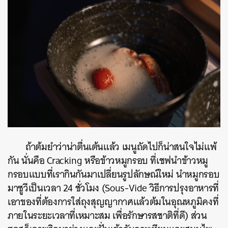
ถ้าต้มยำว่าน่าตื่นเต้นแล้ว เมนูถัดไปก็น่าสนใจไม่แพ้
กัน นั่นคือ Cracking หรือข้าวหมูกรอบ ที่เชฟนำข้าวหมู
กรอบแบบที่เรากินกันมาเปลี่ยนรูปลักษณ์ใหม่ นำหมูกรอบ
มาซูวีเป็นเวลา 24 ชั่วโมง (Sous-Vide วิธีการปรุงอาหารที่
เอาของที่ต้องการใส่ถุงสุญญากาศแล้วต้มในอุณหภูมิคงที่
ภายในระยะเวลาที่เหมาะสม เพื่อรักษารสชาติที่ดี) ส่วน