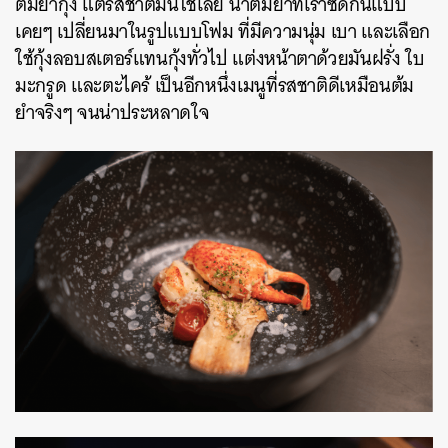
ต้มยำกุ้ง แต่รสชาติมันใช่เลย น้ำต้มยำที่เราซดกันแบบ
เคยๆ เปลี่ยนมาในรูปแบบโฟม ที่มีความนุ่ม เบา และเลือก
ใช้กุ้งลอบสเตอร์แทนกุ้งทั่วไป แต่งหน้าตาด้วยมันฝรั่ง ใบ
มะกรูด และตะไคร้ เป็นอีกหนึ่งเมนูที่รสชาติดีเหมือนต้ม
ยำจริงๆ จนน่าประหลาดใจ