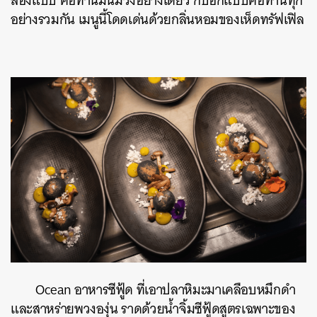
สองแบบ คือทานมันม่วงอย่างเดียว กับอีกแบบคือทานทุก
อย่างรวมกัน เมนูนี้โดดเด่นด้วยกลิ่นหอมของเห็ดทรัฟเฟิล
Ocean อาหารซีฟู้ด ที่เอาปลาหิมะมาเคลือบหมึกดำ
และสาหร่ายพวงองุ่น ราดด้วยน้ำจิ้มซีฟู้ดสูตรเฉพาะของ