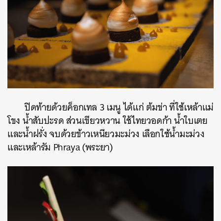
ปิดท้ายด้วยค็อกเทล 3 เมนู ได้แก่ ต้มข่า ที่ใช้เหล้าแม่
โขง น้ำสับปะรด ส่วนเขียวหวาน ใช้ไทยวอดก้า น้ำใบเตย
และน้ำฝรั่ง จบด้วยข้าวเหนียวมะม่วง เลือกใช้น้ำมะม่วง
และเหล้ารัม Phraya (พระยา)