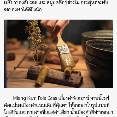
เปรี้ยวของสัปะรด และหมูบดที่อยู่ข้างใน กระตุ้นต่อมรับ
รสของเราได้ดียิ่งนัก
Miang Kam Foie Gras เมี่ยงคำฟัวกราส์ จานนี้เชฟ
ดัดแปลงเมี่ยงคำแบบเดิมที่คุ้นตา ให้ออกมาในรูปแบบที่
โมเดิร์นและทานง่ายขึ้นแค่คำเดียว น้ำเมี่ยงคำที่ทำออกมา