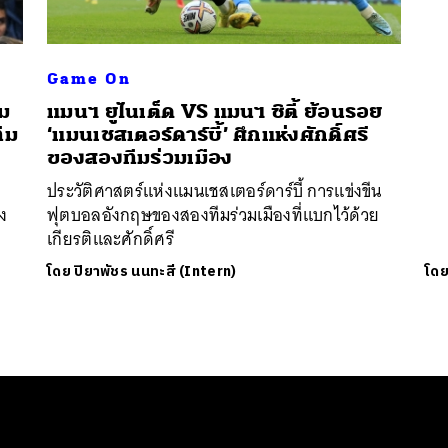
Game On
ไม
แมนฯ ยูไนเต็ด VS แมนฯ ซิตี้ ย้อนรอย
ีม
‘แมนเชสเตอร์ดาร์บี้’ ศึกแห่งศักดิ์ศรี
ของสองทีมร่วมเมือง
ประวัติศาสตร์แห่งแมนเชสเตอร์ดาร์บี้ การแข่งขีน
ง
ฟุตบอลอังกฤษของสองทีมร่วมเมืองที่แบกไว้ด้วย
เกียรติและศักดิ์ศรี
โดย
ปิยาพัชร นนทะสี (Intern)
โด