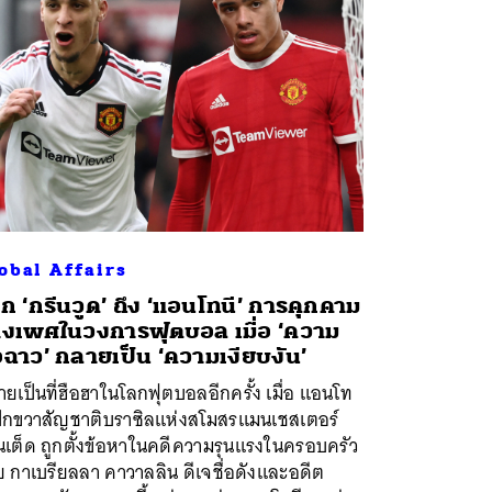
obal Affairs
ก ‘กรีนวูด’ ถึง ‘แอนโทนี’ การคุกคาม
งเพศในวงการฟุตบอล เมื่อ ‘ความ
้อฉาว’ กลายเป็น ‘ความเงียบงัน’
ยเป็นที่ฮือฮาในโลกฟุตบอลอีกครั้ง เมื่อ แอนโท
 ปีกขวาสัญชาติบราซิลแห่งสโมสรแมนเชสเตอร์
นเต็ด ถูกตั้งข้อหาในคดีความรุนแรงในครอบครัว
 กาเบรียลลา คาวาลลิน ดีเจชื่อดังและอดีต