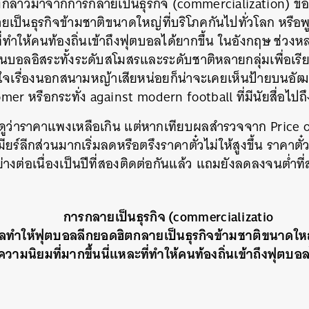
งกล่าวมาจากการกลายเป็นธุรกิจ (commercialization) ขอ
เป็นธุรกิจข้ามชาติขนาดใหญ่ที่บริโภคกันไปทั่วโลก หรือ
ที่ทำให้คนท้องถิ่นเข้าถึงฟุตบอลได้ยากขึ้น ในอังกฤษ ช่วงห
บอลอิสระทั้งระดับสโมสรและระดับชาติหลายกลุ่มเพื่อเรียกร้
ใจเรื่องนอกสนามหญ้าเสียหน่อยก็น่าจะเคยเห็นป้ายบนอัฒจั
er หรือกระทั่ง against modern football ที่มีนัยสื่อไปถึ
จะดูว่าราคาแพงเหลือเกิน แต่หากเทียบผลสำรวจจาก Price o
ร์ลีกส่วนมากเริ่มลดหรือตรึงราคาตั๋วไม่ให้สูงขึ้น ราคาตั
ย่างต่อเนื่องเป็นปีที่สองติดต่อกันแล้ว แถมยังลดลงจนต่ำที่ส
การกลายเป็นธุรกิจ (commercializatio
ทำให้ฟุตบอลลีกยอดฮิตกลายเป็นธุรกิจข้ามชาติขนาดใหญ่ท
ความนิยมที่มากขึ้นนี่แหละที่ทำให้คนท้องถิ่นเข้าถึงฟุตบอล