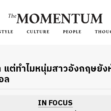
STYLE
CULTURE
PEOPLE
THOU
า แต่ทำไมหนุ่มสาวอังกฤษยังห
อล
IN FOCUS