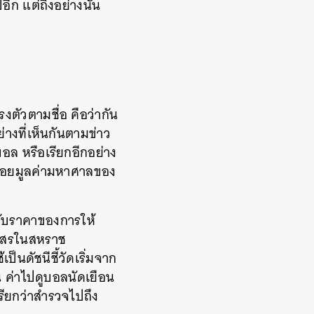
ก แต่ถึงอย่างนั้น
งตัวตามชื่อ คือว่ากัน
างที่เห็นกันตามข่าว
บอล หรือเรียกอีกอย่าง
นื่อยมูลค่ามหาศาลของ
วกับราคาของการให้
โมสรในสหราช
็นดัชนีชี้วัดเริ่มจาก
ัน ค่าไปดูบอลนัดเยือน
ียกว่าสำรวจไปถึง