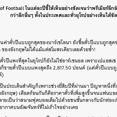
f Football ในแต่ละปีชี้ให้เห็นอย่างชัดเจนว่าพรีเมียร์ล
SHARE
TWEET
LINE
EMAIL
กว่าลีกอื่นๆ ทั้งในประเทศและทั่วยุโรปอย่างเห็นได้ชั
งินค่าตั๋วปีแบบถูกสุดของบาร์เซโลนา ยังซื้อตั๋วปีแบบถูกส
 ของอังกฤษไม่ได้แม้แต่สโมสรเดียวเลยด้วยซ้ำ!
์ตั๋วปีแพงที่สุดในยุโรปก็ยังไม่ใช่อาร์เซนอล เพราะเปแอสเ
ก็ขายตั๋วปีแบบแพงสุดถึง 2,817.50 ปอนด์ (แต่ตั๋วปีแบบ
์)
วเป็นประเด็นสำคัญก็เพราะช่วงยี่สิบปีที่ผ่านมา ปัญหาหนึ่ง
กฤษ) เดือดร้อนกันก็คือราคาตั๋วที่เพิ่มสูงขึ้นจนแฟนบอลท้
เป็นว่าสนามฟุตบอลเต็มไปด้วยชนชั้นกลางกับนักท่องเที่ย
รยากาศบนอัฒจันทร์ที่ไม่เร้าใจอย่างเคย