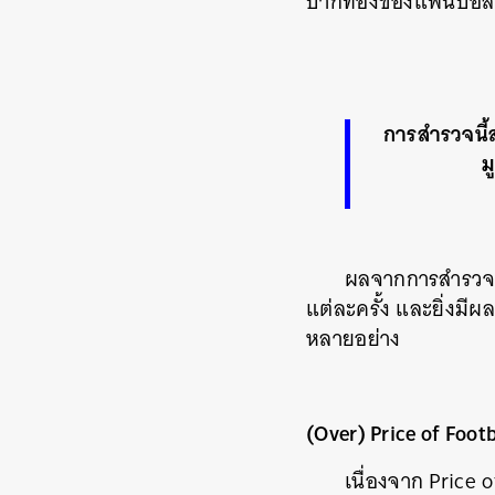
ปากท้องของแฟนบอล
การสำรวจนี้ส
ม
ผลจากการสำรวจ
แต่ละครั้ง และยิ่งมี
หลายอย่าง
(Over) Price of Footb
เนื่องจาก Price 