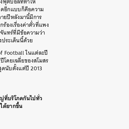
งฟุตบอลที่ทำให้
พูดอีกแบบก็คือความ
ลายปีหลังมานี้มีการ
องเรื่องค่าตั๋วที่แพง
นทร์ที่มีข้อความว่า
งประเด็นนี้ด้วย
f Football ในแต่ละปี
๋วปีโดยเฉลี่ยของสโมสร
ุดนับตั้งแต่ปี 2013
ี่บริโภคกันไปทั่ว
ได้ยากขึ้น