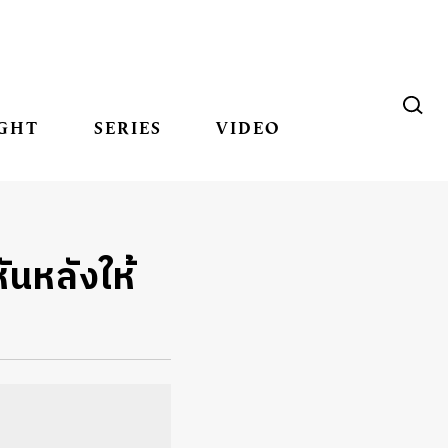
GHT
SERIES
VIDEO
ันหลังให้