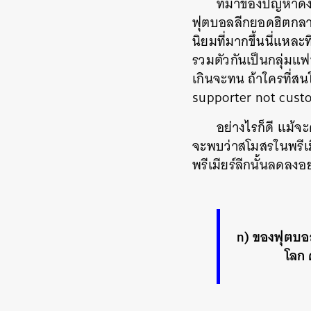
ที่มาของปัญหาดั
ฟุตบอลลีกยอดฮิตกลาย
นิยมที่มากขึ้นนี่แหละ
รวมตัวกันเป็นกลุ่มแฟน
เกินจะทน ถ้าใครที่สน
supporter not custom
อย่างไรก็ดี แม้
จะพบว่าสโมสรในพรีเมีย
พรีเมียร์ลีกนั้นลดลงอ
n) ของฟุตบอล
โลก 