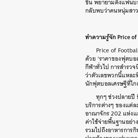
ขึ้น พยายามดึงแฟนบอล
กลับพบว่าคนหนุ่มสาวอ
ทำความรู้จัก Price of
Price of Footbal
ด้วย ‘ราคาของฟุตบอล’
กีฬาทั่วไป การสำรวจน
ว่าตัวเลขพวกนี้แหละ
นักฟุตบอลเศรษฐีที่ไก
ทุกๆ ช่วงปลายปี 
บริการต่างๆ ของแต่ล
อาณาจักร 202 แห่งและส
ค่าใช้จ่ายพื้นฐานอย่า
รวมไปถึงอาหารการกิ