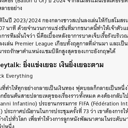
ลงดอร์ (Ballon d’Or) ปี 2024 จากสโมสรแมนเชสเตอร์ซิต
หลายอย่าง
ิติในปี 2023/2024 กองกลางชาวสเปนลงเล่นให้กับสโมสรแล
107 นาที ด้วยจำนวนการแข่งขันที่มากขนาดนี้ทำให้เจ้าตัวแ
ัดการทีมมั่นใจว่า นี่คือเบื้องหลังอาการบาดเจ็บเรื้อรังบ
งเล่น Premier League เกือบทั้งฤดูกาลที่ผ่านมา และเป็
สามารถรักษาตำแหน่งแชมป์ลีกสูงสุดของเกาะอังกฤษได้
talk: ยิ่งแข่งเยอะ เงินยิ่งเยอะตาม
nock Everything
ี่ทำให้ทุกอย่างกลายเป็นเงินทอง ฟุตบอลก็กลายเป็นหนึ่งใ
กย้อนต้นสายปลายเหตุของเรื่องราวทั้งหมด คงต้องกลับไปใ
ianni Infantino) ประธานกรรมการ FIFA (Fédération Int
) ประกาศปณิธานในการประชุมครั้งที่ 73 ว่า เขาต้องการให
างไปทั่วโลก เพื่อทำให้วงการลูกหนังพัฒนาตามในระดับนาน
ีปหนึ่ง
นหา