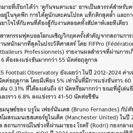
มายที่เรียกได้ว่า ‘ดูกันจนตาแฉะ’ อาจเป็นสวรรค์สำหรั
อยู่ในจุดพีก การได้ดูนักเตะคนโปรด แท็กติกสุดล้ำ และ
็นยาใจให้กับคนที่ต้องสู้กับงานตลอดทั้งสัปดาห์เลยทีเดียว
า อุตสาหกรรมฟุตบอลโลกเผชิญวิกฤตครั้งสำคัญจากสถานการณ
านหนักมากที่สุดในประวัติศาสตร์ โดย FIFPro (
Fédératio
tballeurs Professionnels)
รายงานผลสำรวจที่ผ่านการเก็
 6 ต้องลงแข่งขันมากกว่า 55 นัดต่อฤดูกาล
 Football Observatory ยังเผยว่า ในปี 2012-2024 ค่าเฉ
นัดต่อฤดูกาล โดยมีเพียง 5% เท่านั้นที่มีการแข่งขันราว 60
่น 0.31% ที่ได้ลงเล่นถึง 61 นัดหรือมากกว่า ขณะที่ผู้เล่นอ
และราว 6.8% ลงแข่งราว 41-50 นัดต่อซีซัน
อมนุษย์ของ บรูโน เฟอร์นันเดส​ (Bruno Fernandes) กัป
สโมสรแมนเชสเตอร์ยูไนเต็ด (Manchester United) ในปี 
ล สถานการณ์ในช่วงที่ผ่านมาของ โรดรี (Rodri) กองกลาง