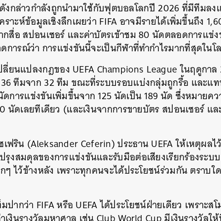
ดังกล่าวกำลังถูกนำมาใช้กับฟุตบอลโลกปี 2026 ที่มีทีมลงแข
คราะห์ข้อมูลเชิงลึกเผยว่า FIFA อาจมีรายได้เพิ่มขึ้นถึง 1,
ากสื่อ สปอนเซอร์ และค่าบัตรเข้าชม 80 นัดตลอดการแข่งข
การณ์ว่า การแข่งขันนี้จะเป็นกีฬาที่ทำกำไรมากที่สุดใน
รเปลี่ยนแปลงกฎของ UEFA Champions League ในฤดูกาล 
 36 ทีมจาก 32 ทีม ขณะที่ระบบรอบแบ่งกลุ่มถูกรื้อ และแท
ดการแข่งขันเพิ่มขึ้นจาก 125 นัดเป็น 189 นัด ซึ่งหมายค
10 นัดเลยทีเดียว (และเงินจากการขายบัตร สปอนเซอร์ และลิข
ซเฟริน (
Aleksander Ceferin) ประธาน
UEFA ให้เหตุผลไว
รุงสมดุลของการแข่งขันและรับมือต่อเสียงเรียกร้องระบบ ‘
มเล็กๆ ไว้ข้างหลัง เพราะทุกคนจะได้ประโยชน์ร่วมกัน ตราบใ
เต็มปากว่า FIFA หรือ UEFA ได้ประโยชน์ฝ่ายเดียว เพราะส
ูลค่าเงินรางวัลมหาศาล เช่น Club World Cup มีเงินรางวัลให้ท