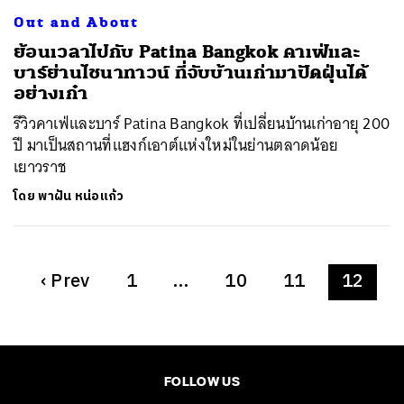
Out and About
ย้อนเวลาไปกับ Patina Bangkok คาเฟ่และ
บาร์ย่านไชนาทาวน์ ที่จับบ้านเก่ามาปัดฝุ่นได้
อย่างเก๋า
รีวิวคาเฟ่และบาร์ Patina Bangkok ที่เปลี่ยนบ้านเก่าอายุ 200
ปี มาเป็นสถานที่แฮงก์เอาต์แห่งใหม่ในย่านตลาดน้อย
เยาวราช
โดย
พาฝัน หน่อแก้ว
‹
Prev
1
…
10
11
12
FOLLOW US