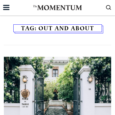
TAG:
OUT AND ABOUT