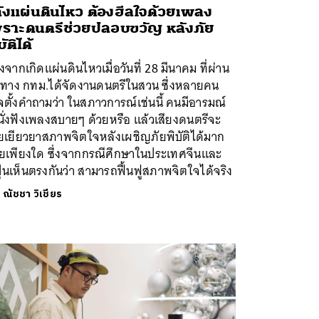
ังแผ่นดินไหว ต้องฮีลใจด้วยเพลง
ราะดนตรีช่วยปลอบขวัญ หลังภัย
ัติได้
งจากเกิดแผ่นดินไหวเมื่อวันที่ 28 มีนาคม ที่ผ่าน
 ทาง กทม.ได้จัดงานดนตรีในสวน ซึ่งหลายคน
ตั้งคำถามว่า ในสภาวการณ์เช่นนี้ คนมีอารมณ์
ั่งฟังเพลงสบายๆ ด้วยหรือ แล้วเสียงดนตรีจะ
วยเยียวยาสภาพจิตใจหลังเผชิญภัยพิบัติได้มาก
อยเพียงใด ซึ่งจากกรณีศึกษาในประเทศจีนและ
ปุ่นเห็นตรงกันว่า สามารถฟื้นฟูสภาพจิตใจได้จริง
ย
ณัชชา วิเชียร