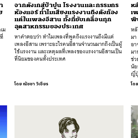
นำ
จากตังเกสู่ป่าปูน โรงงานและกรรมกร
หล
ย
ห้องแอร์ ทำไมเสียงแรงงานถึงดังก้อง
เพ
แค่ในเพลงอีสาน ทั้งที่ขับเคลื่อนทุก
พิบ
อุตสาหกรรมของประเทศ
จเม
หลั
หาคำตอบว่า ทำไมเพลงที่พูดถึงแรงงานถึงมีแต่
ี่
มา
เพลงอีสาน เพราะอะไรคนอีสานจำนวนมากถึงเป็นผู้
อาจ
ใช้แรงงาน และเหตุผลที่เพลงของแรงงานอีสานเป็น
มาน
ที่นิยมของคนทั้งประเทศ
ช่
น้
ญี่
โดย
ณัชชา วิเชียร
โด