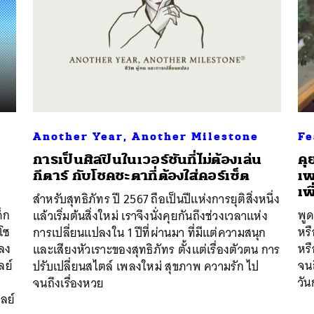
นหา
SHARE
TWEET
LINE
EMAIL
Another Year, Another Milestone
Fe
การเป็นศิลปินในเวอร์ชันที่ไม่ต้องเล่น
คุ
กีตาร์ กับโชคชะตาที่ต้องใส่คอร์เซ็ต
เพ
เพ
สำหรับสุทธิภัทร ปี 2567 ถือเป็นปีแห่งการยุติสิ่งหนึ่ง
ด็ก
พูด
แล้วเริ่มต้นสิ่งใหม่ เราจึงนั่งคุยกันถึงช่วงเวลาแห่ง
โซ
หร
การเปลี่ยนแปลงใน 1 ปีที่ผ่านมา ที่มีแต่ความสนุก
พลง
หรื
และเสียงหัวเราะของสุทธิภัทร ตั้งแต่เรื่องตัวตน การ
ลย์
จน
ปรับเปลี่ยนสไตล์ เพลงใหม่ สุขภาพ ความรัก ไป
วั
จนถึงเรื่องหวย
ลย์