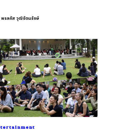
ย
พรลภัส วุฒิรัตนรักษ์
tertainment