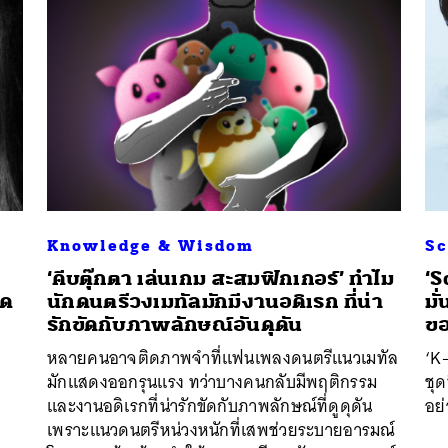
Knowledge & Wisdom
Sc
‘คีบตุ๊กตา เล่นเกม สะสมฟิกเกอร์’ ทำไม
‘S
ุด
นักดนตรีวงเมทัลมักมีงานอดิเรก ที่น่า
มั
รักขัดกับภาพลักษณ์อันดุดัน
ขอ
หลายคนอาจติดภาพจำที่แฟนเพลงดนตรีแนวเมทัล
‘K
มักแสดงออกรุนแรง ทว่าบางคนกลับมีพฤติกรรม
ชุ
และงานอดิเรกที่น่ารักขัดกับภาพลักษณ์ที่ดูดุดัน
อย่
เพราะแนวดนตรีหน่วงหนักที่เสพช่วยระบายอารมณ์