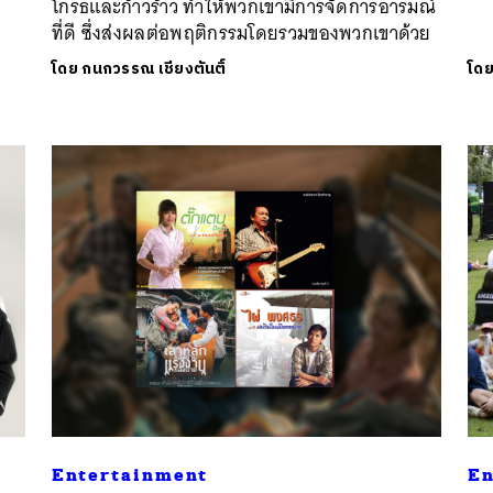
โกรธและก้าวร้าว ทำให้พวกเขามีการจัดการอารมณ์
ที่ดี ซึ่งส่งผลต่อพฤติกรรมโดยรวมของพวกเขาด้วย
โดย
กนกวรรณ เชียงตันติ์
โด
Entertainment
En