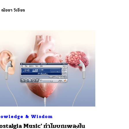
ย
ณัชชา วิเชียร
owledge & Wisdom
ostalgia Music’ ทำไมบทเพลงใน