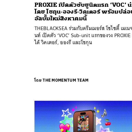
PROXIE เปิดตัวซับยูนิตแรก ‘VOC’ 
โดย โชกุน-อองรี-วิคเตอร์ พร้อมปล่อ
อัลบั้มใหม่สิงหาคมนี้
THEBLACKSEA ร่วมกับดรีมเมอร์ส โซไซตี้ เมเน
นท์ เปิดตัว ‘VOC’ Sub-unit แรกของวง PROXIE ท
ได้ วิคเตอร์, อองรี และโชกุน
โดย
THE MOMENTUM TEAM