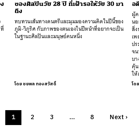
อง
ของศิลปินวัย 28 ปี ที่เฝ้ารอให้วัย 30 มา
อด
ถึง
ผู้
)
ทบทวนเส้นทางดนตรีและมุมมองความคิดในปีนี้ของ
นอก
ี่
ภูมิ-วิภูริศ กับภาพของตนเองในปีหน้าที่อยากจะเป็น
สิ่
ในฐานะศิลปินและมนุษย์คนหนึ่ง
เพล
ประ
จนบ
บาง
คุ้
ให้
โดย
ชยพล ทองสวัสดิ์
โด
1
2
3
…
8
Next
›