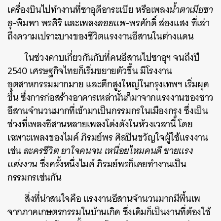
เครื่องบินไปทำงานที่ซาอุดีอาระเบีย หรือเพลง
น้ำตาเมียซา
อุ
-พิมพา พรศิริ และเพลง
ลอยแพ
-พรศักดิ์ ส่องแสง ที่เล่า
ถึงความเปราะบางของชีวิตแรงงานอีสานในต่างแดน
ในช่วงคาบเกี่ยวกันกับที่คนอีสานไปซาอุฯ จนถึงปี
2540 เศรษฐกิจไทยก็เริ่มขยายตัวขึ้น มีโรงงาน
อุตสาหกรรมมากมาย และตึกสูงใหญ่ในกรุงเทพฯ เริ่มผุด
ขึ้น ซึ่งการก่อสร้างอาคารเหล่านั้นก็มาจากแรงงานของชาว
อีสานจำนวนมากที่เข้ามาเป็นกรรมกรในเมืองกรุง ซึ่งเป็น
ช่วงที่เพลงอีสานหลายเพลงโด่งดังในห้วงเวลานี้ โดย
เฉพาะเพลงของไมค์ ภิรมย์พร ศิลปินขวัญใจผู้ใช้แรงงาน
เช่น
ละครชีวิต ยาใจคนจน เหนื่อยไหมคนดี ขายแรง
แต่งงาน
ซึ่งครั้งหนึ่งไมค์ ภิรมย์พรก็เคยทำงานเป็น
กรรมกรเช่นกัน
สิ่งที่น่าสนใจคือ แรงงานอีสานจำนวนมากมีพื้นเพ
จากภาคเกษตรกรรมในบ้านเกิด ซึ่งเดิมก็เป็นงานที่ต้องใช้