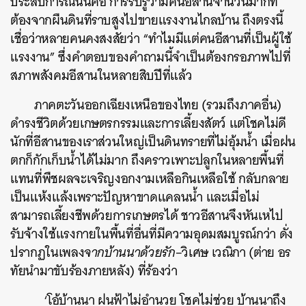
ประสบการณ์นั้นคือ การรับรู้ว่ามีคนอีสานจำนวนมากที่
ต้องจากผืนดินที่ราบสูงไปขายแรงงานไกลบ้าน ถึงตรงนี้
เชื่อว่าหลายคนคงสงสัยว่า “ทำไมมีแต่คนอีสานที่เป็นผู้ใช้
แรงงาน” ซึ่งคำตอบของคำถามนี้จำเป็นต้องกรอภาพไปที่
สภาพสังคมอีสานในหลายสิบปีที่แล้ว
ภาคตะวันออกเฉียงเหนือของไทย (รวมถึงภาคอื่น)
ดำรงชีวิตด้วยเกษตรกรรมและการเลี้ยงสัตว์ แต่โชคไม่ดี
นักที่อีสานของเราส่วนใหญ่เป็นดินทรายที่ไม่อุ้มน้ำ เมื่อฝน
ตกก็กักเก็บน้ำได้ไม่มาก ถึงคราวเพาะปลูกในหลายพื้นที่
แทนที่พืชผลจะเจริญงอกงามเหลือกินเหลือใช้ กลับกลาย
เป็นแห้งแล้งเพราะปัญหาขาดแคลนน้ำ และเมื่อไม่
สามารถเลี้ยงชีพด้วยการเกษตรได้ ชาวอีสานจึงหันเหไป
รับจ้างใช้แรงกายในพื้นที่อื่นที่มีความอุดมสมบูรณ์กว่า ดั่ง
ปรากฏในเพลง
จากบ้านนาด้วยรัก
–
วิเศษ เวณิกา (ต่าย อร
ทัยนำมาขับร้องภายหลัง) ที่ร้องว่า
‘โอ้บ้านนา ฝนฟ้าไม่อำนวย โชคไม่ช่วย บ้านนาถึง