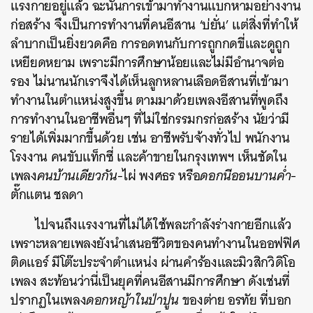
แรงกายอยู่แล้ว ฉะนั้นการเข้ามาทำงานแบกหามอย่างงาน
ก่อสร้าง จึงเป็นการทำงานที่คนอีสาน ‘บ่ยั่น’ แต่สิ่งที่ทำให้
ลำบากเป็นยิ่งยวดคือ การอดทนกับการถูกกดขี่และดูถูก
เหยียดหยาม เพราะมีการศึกษาน้อยและไม่มีอำนาจต่อ
รอง ไม่นานนักเราจึงได้เห็นลูกหลานเลือดอีสานที่เข้ามา
ทำงานในตำแหน่งสูงขึ้น ตามมาด้วยเพลงอีสานที่พูดถึง
การทำงานในอาชีพอื่นๆ ที่ไม่ใช่กรรมกรก่อสร้าง นัยว่ามี
รายได้เพิ่มมากขึ้นด้วย เช่น อาชีพรับจ้างทั่วไป พนักงาน
โรงงาน คนขับแท็กซี่ และค้าขายในกรุงเทพฯ เห็นชัดใน
เพลง
คนบ้านเดียวกัน
-ไผ่ พงศธร หรือ
ดอกนีออนบานค่ำ
-
ตั๊กแตน ชลดา
ไปจนถึงแรงงานที่ไม่ได้ใช้พละกำลังร่างกายอีกแล้ว
เพราะหลายเพลงยังนำเสนอชีวิตของคนทำงานในออฟฟิศ
ติดแอร์ มีโต๊ะประจำตำแหน่ง ผ่านคำร้องและมิวสิกวิดิโอ
เพลง สะท้อนว่านี่เป็นยุคที่คนอีสานมีการศึกษา ดังเช่นที่
ปรากฏในเพลง
ดอกหญ้าในป่าปูน
ของต่าย อรทัย ที่บอก