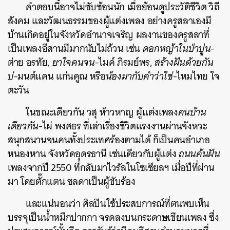
คำตอบนี้อาจไม่ซับซ้อนนัก เมื่อย้อนดูประวัติชีวิต วิถี
สังคม และวัฒนธรรมของผู้แต่งเพลง อย่างครูสลาเองมี
บ้านเกิดอยู่ในจังหวัดอำนาจเจริญ ผลงานของครูสลาที่
เป็นเพลงอีสานมีมากนับไม่ถ้วน เช่น
ดอกหญ้าในป่าปูน
-
ต่าย อรทัย,
ยาใจคนจน
-ไมค์ ภิรมย์พร,
สร้างฝันด้วยกัน
บ่
-มนต์แคน แก่นคูณ หรือ
น้องมากับคำว่าใช่
-ไหมไทย ใจ
ตะวัน
ในขณะเดียวกัน วสุ ห้าวหาญ ผู้แต่งเพลง
คนบ้าน
เดียวกัน
-ไผ่ พงศธร ที่เล่าเรื่องชีวิตแรงงานผ่านจังหวะ
สนุกสนานจนคนทั้งประเทศร้องตามได้ ก็เป็นคนอำเภอ
หนองหาน จังหวัดอุดรธานี เช่นเดียวกับผู้แต่ง
ถนนค้นฝัน
เพลงจากปี 2550 ที่กลับมาไวรัลในโซเชียลฯ เมื่อปีที่ผ่าน
มา โดยตั๊กแตน ชลดาเป็นผู้ขับร้อง
และแน่นอนว่า ศิลปินใช้ประสบการณ์ที่ตนพบเห็น
บรรจุเป็นน้ำหมึกปากกา จรดลงบนกระดาษเขียนเพลง ซึ่ง