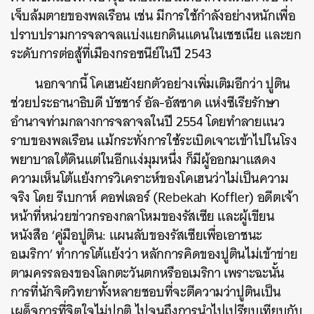
เจ็บล้มตายของพลเรือน เช่น มีการใช้กำลังอย่างหนักเพื่อ
ปราบปรามการจลาจลแบ่งแยกดินแดนในเชชเนีย และยก
ระดับการต่อสู้ที่เมืองกรอซนีย์ในปี 2543
นอกจากนี้ โคเฮนยังยกตัวอย่างเพิ่มเติมอีกว่า ปูติน
ช่วยประธานาธิบดี บัชชาร์ อัล-อัสซาด แห่งซีเรียรักษา
อำนาจท่ามกลางการจลาจลในปี 2554 โดยทำลายแนว
ราบของพลเรือน แม้กระทั่งการใช้ระเบิดเจาะเข้าไปในโรง
พยาบาลใต้ดินแต่ในอีกแง่มุมหนึ่ง ก็มีผู้ออกมาแสดง
ความเห็นโต้แย้งการวิเคราะห์ของโคเฮนว่าไม่เป็นความ
จริง โดย รีเบกาห์ คอฟเลอร์ (Rebekah Koffler) อดีตเจ้า
หน้าที่หน่วยข่าวกรองกลาโหมของรัสเซีย และผู้เขียน
หนังสือ ‘คู่มือปูติน: แผนลับของรัสเซียเพื่อเอาชนะ
อเมริกา’ ทำการโต้แย้งว่า หลักการคิดของปูตินไม่เข้าข่าย
ตามครรลองของโลกตะวันตกหรืออเมริกา เพราะฉะนั้น
ค้นหา
การที่นักจิตวิทยาทั้งหลายชอบที่จะตีความว่าปูตินเป็น
SHARE
TWEET
LINE
EMAIL
เผด็จการที่จิตใจไม่ปกติ ไปจนถึงการนำไปเปรียบเทียบกับ