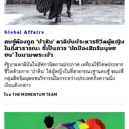
Global Affairs
คบชู้ต้องถูก ‘ปาหิน’ ตาลีบันประหารชีวิตผู้หญิง
ในที่สาธารณะ ชี้เป็นการ ‘ปกป้องสิทธิมนุษย
ชน’ ในนามพระเจ้า
รัฐบาลตาลีบันในอัฟกานิสถานประกาศ เตรียมใช้โทษประหาร
ชีวิตด้วยการ ‘ปาหิน’ ใส่ผู้หญิงในที่สาธารณะฐานคบชู้ ขณะที่
กลุ่มสิทธิมนุษยชนวิจารณ์โลกระหว่างประเทศถึงความนิ่ง
เงียบดังกล่าว
โดย
THE MOMENTUM TEAM