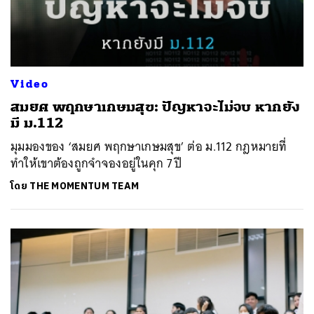
Video
สมยศ พฤกษาเกษมสุข: ปัญหาจะไม่จบ หากยัง
มี ม.112
มุมมองของ ‘สมยศ พฤกษาเกษมสุข’ ต่อ ม.112 กฎหมายที่
ทำให้เขาต้องถูกจำจองอยู่ในคุก 7 ปี
โดย
THE MOMENTUM TEAM