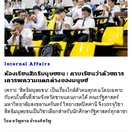
Internal Affairs
ห้องเรียนสิทธิมนุษยชน : คาบเรียนว่าด้วยการ
เคารพความแตกต่างของมนุษย์
เพราะ ‘สิทธิมนุษยชน’ เป็นเรื่องใกล้ตัวคนทุกคน โดยเฉพาะ
กับคนในพื้นที่สามจังหวัดชายแดนภาคใต้ คณะรัฐศาสตร์
มหาวิทยาลัยสงขลานครินทร์ วิทยาเขตปัตตานี จึงบรรจุวิชา
สิทธิมนุษยชนเป็นวิชาเลือกสำหรับนักศึกษารัฐศาสตร์ทุกสาขา
โดย
ขวัญชาย ดำรงค์ขวัญ