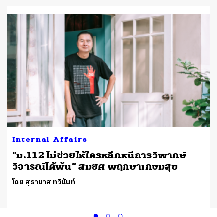
Internal Affairs
“ม.112 ไม่ช่วยให้ใครหลีกหนีการวิพากษ์
วิจารณ์ได้พ้น” สมยศ พฤกษาเกษมสุข
โดย สุธามาส ทวินันท์