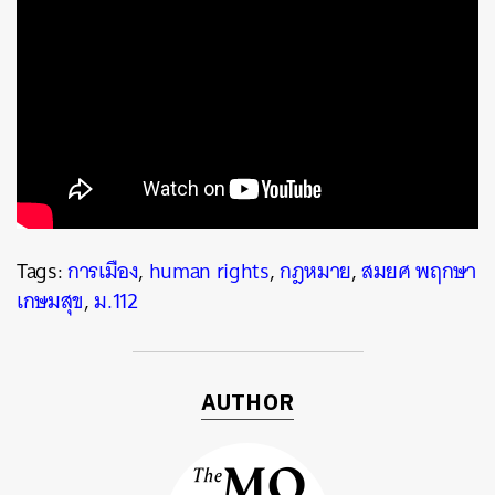
Tags:
การเมือง
,
human rights
,
กฎหมาย
,
สมยศ พฤกษา
เกษมสุข
,
ม.112
ค้นหา
SHARE
TWEET
LINE
EMAIL
AUTHOR