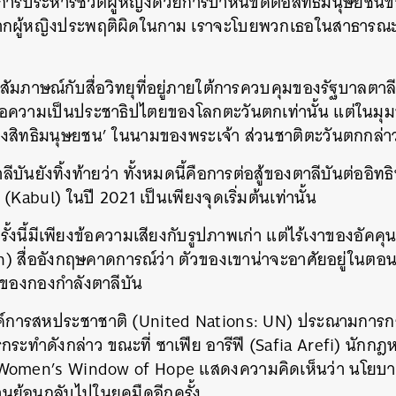
ารประหารชีวิตผู้หญิงด้วยการปาหินขัดต่อสิทธิมนุษยชนข
 หากผู้หญิงประพฤติผิดในกาม เราจะโบยพวกเธอในสาธารณะ
้สัมภาษณ์กับสื่อวิทยุที่อยู่ภายใต้การควบคุมของรัฐบาลตาลี
ต่อความเป็นประชาธิปไตยของโลกตะวันตกเท่านั้น แต่ในมุ
องสิทธิมนุษยชน’ ในนามของพระเจ้า ส่วนชาติตะวันตกกล่
ลีบันยังทิ้งท้ายว่า ทั้งหมดนี้คือการต่อสู้ของตาลีบันต่ออ
Kabul) ในปี 2021 เป็นเพียงจุดเริ่มต้นเท่านั้น
้งนี้มีเพียงข้อความเสียงกับรูปภาพเก่า แต่ไร้เงาของอัคคุนด
) สื่ออังกฤษคาดการณ์ว่า ตัวของเขาน่าจะอาศัยอยู่ในตอ
นของกองกำลังตาลีบัน
งค์การสหประชาชาติ (United Nations: UN) ประณามการก
รกระทำดังกล่าว ขณะที่ ซาเฟีย อารีฟี (Safia Arefi) นักก
Women’s Window of Hope แสดงความคิดเห็นว่า นโยบาย
านย้อนกลับไปในยุคมืดอีกครั้ง