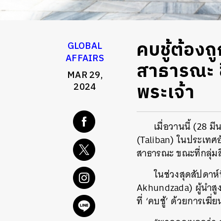
คบชู้ต้องถู
GLOBAL
AFFAIRS
สาธารณะ ช
MAR 29,
พระเจ้า
2024
เมื่อวานนี้ (28 
(Taliban) ในประเทศอั
สาธารณะ ขณะที่กลุ่ม
ในช่วงสุดสัปดาห์
Akhundzada) ผู้นำสูง
ที่ ‘คบชู้’ ด้วยการเ