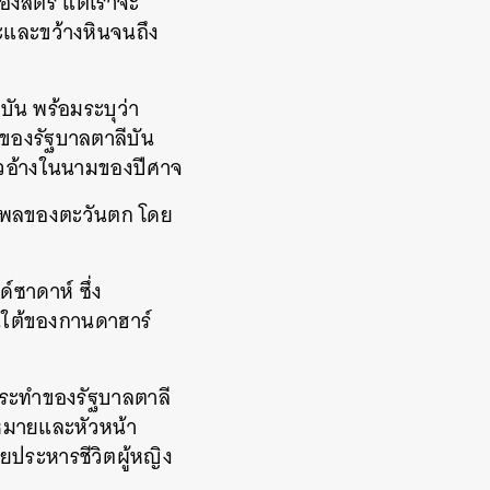
องสตรี แต่เราจะ
และขว้างหินจนถึง
บัน พร้อมระบุว่า
มของรัฐบาลตาลีบัน
าวอ้างในนามของปีศาจ
ิทธิพลของตะวันตก โดย
์ซาดาห์ ซึ่ง
นใต้ของกานดาฮาร์
ระทำของรัฐบาลตาลี
ฎหมายและหัวหน้า
ประหารชีวิตผู้หญิง