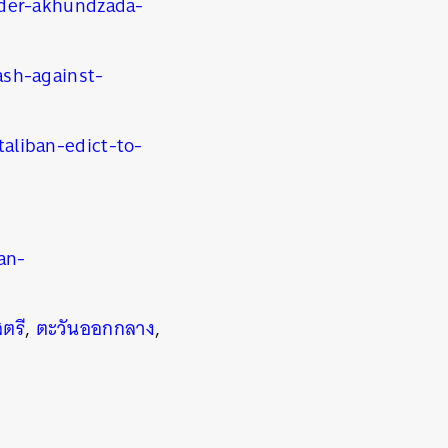
ader-akhundzada-
sh-against-
liban-edict-to-
an-
สตรี
,
ตะวันออกกลาง
,