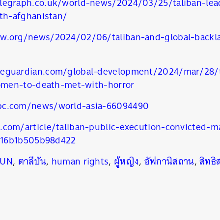
legraph.co.uk/world-news/2024/03/25/taliban-le
h-afghanistan/
w.org/news/2024/02/06/taliban-and-global-backla
eguardian.com/global-development/2024/mar/28/ta
men-to-death-met-with-horror
bc.com/news/world-asia-66094490
.com/article/taliban-public-execution-convicted-m
d16b1b505b98d422
UN
,
ตาลีบัน
,
human rights
,
ผู้หญิง
,
อัฟกานิสถาน
,
สิทธิ