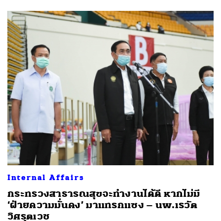
Internal Affairs
กระทรวงสาธารณสุขจะทำงานได้ดี หากไม่มี
‘ฝ่ายความมั่นคง’ มาแทรกแซง – นพ.เรวัต
วิศรุตเวช