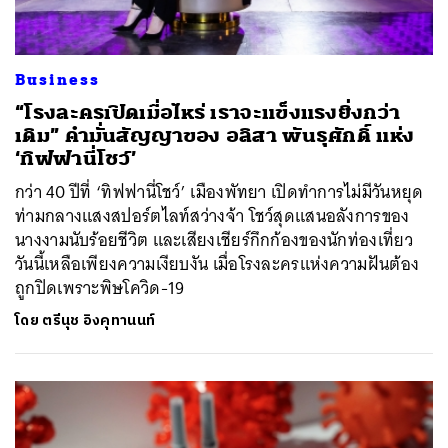
Business
“โรงละครเปิดเมื่อไหร่ เราจะแข็งแรงยิ่งกว่า
เดิม” คำมั่นสัญญาของ อลิสา พันธุศักดิ์ แห่ง
‘ทิฟฟานี่โชว์’
กว่า 40 ปีที่ ‘ทิฟฟานี่โชว์’ เมืองพัทยา เปิดทำการไม่มีวันหยุด
ท่ามกลางแสงสปอร์ตไลท์สว่างจ้า โชว์สุดแสนอลังการของ
นางงามนับร้อยชีวิต และเสียงเชียร์กึกก้องของนักท่องเที่ยว
วันนี้เหลือเพียงความเงียบงัน เมื่อโรงละครแห่งความฝันต้อง
ถูกปิดเพราะพิษโควิด-19
โดย
ตรีนุช อิงคุทานนท์