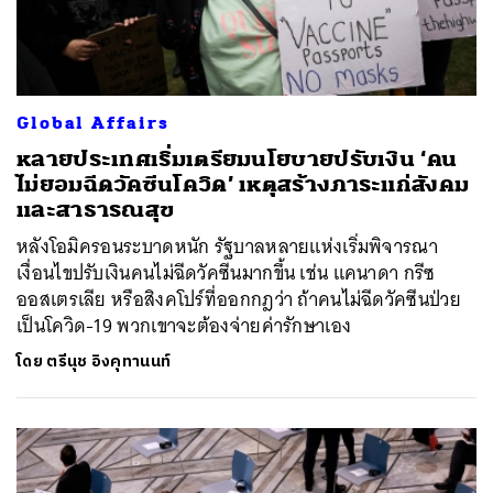
Global Affairs
หลายประเทศเริ่มเตรียมนโยบายปรับเงิน ‘คน
ไม่ยอมฉีดวัคซีนโควิด’ เหตุสร้างภาระแก่สังคม
และสาธารณสุข
หลังโอมิครอนระบาดหนัก รัฐบาลหลายแห่งเริ่มพิจารณา
เงื่อนไขปรับเงินคนไม่ฉีดวัคซีนมากขึ้น เช่น แคนาดา กรีซ
ออสเตรเลีย หรือสิงคโปร์ที่ออกกฎว่า ถ้าคนไม่ฉีดวัคซีนป่วย
เป็นโควิด-19 พวกเขาจะต้องจ่ายค่ารักษาเอง
โดย
ตรีนุช อิงคุทานนท์