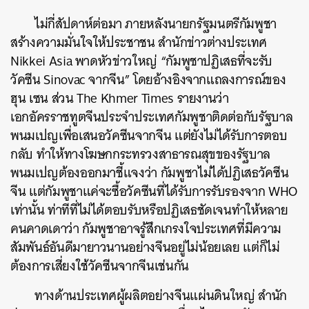
ไม่กี่สัปดาห์ต่อมา ภายหลังนายกรัฐมนตรีกัมพูชา
สร้างความมั่นใจให้ประชาชน สำนักข่าวต่างประเทศ
Nikkei Asia พาดหัวข่าวใหญ่ “กัมพูชาปฏิเสธที่จะรับ
วัคซีน Sinovac จากจีน” โดยอ้างอิงจากแถลงการณ์ของ
ฮุน เซน ส่วน The Khmer Times รายงานว่า
เอกอัครราชทูตจีนประจำประเทศกัมพูชาติดต่อกับรัฐบาล
พนมเปญเพื่อเสนอวัคซีนจากจีน แต่ยังไม่ได้รับการตอบ
กลับ ทำให้ทางโฆษกกระทรวงสาธารณสุขของรัฐบาล
พนมเปญต้องออกมาชี้แจงว่า กัมพูชาไม่ได้ปฏิเสธวัคซีน
จีน แต่กัมพูชาแค่จะซื้อวัคซีนที่ได้รับการรับรองจาก WHO
เท่านั้น ท่าทีที่ไม่ได้ตอบรับหรือปฏิเสธชัดเจนทำให้หลาย
คนคาดเดาว่า กัมพูชาอาจรู้สึกเกรงใจประเทศที่มีความ
สัมพันธ์อันดีมายาวนานอย่างจีนอยู่ไม่น้อยเลย แต่ก็ไม่
ต้องการเสี่ยงใช้วัคซีนจากจีนเช่นกัน
ค้นหา
SHARE
TWEET
LINE
EMAIL
ทางด้านประเทศผู้ผลิตอย่างจีนแผ่นดินใหญ่ สำนัก