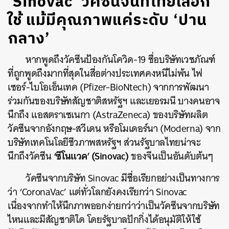
‘Sinovac’ วัคซีนจีนที่ไทยเลือก
ใช้ แม้มีคุณภาพแค่ระดับ ‘ปาน
กลาง’
หากพูดถึงวัคซีนป้องกันโควิด-19 ชื่อบริษัทเวชภัณฑ์
ที่ถูกพูดถึงมากที่สุดในสื่อต่างประเทศคงหนีไม่พ้น ไฟ
เซอร์-ไบโอเอ็นเทค (Pfizer-BioNtech) จากการพัฒนา
ร่วมกันของบริษัทสัญชาติสหรัฐฯ และเยอรมนี บางคนอาจ
นึกถึง แอสตราเซเนกา (AstraZeneca) ของบริษัทผลิต
วัคซีนจากอังกฤษ-สวีเดน หรือโมเดอร์นา (Moderna) จาก
บริษัทเทคโนโลยีชีวภาพสหรัฐฯ ส่วนรัฐบาลไทยน่าจะ
‘ซีโนแวค’ (Sinovac)
นึกถึงวัคซีน
ของจีนเป็นอันดับต้นๆ
วัคซีนจากบริษัท Sinovac มีชื่อเรียกอย่างเป็นทางการ
ว่า ‘CoronaVac’ แต่ทั่วโลกยังคงเรียกว่า Sinovac
เนื่องจากทำให้นึกภาพออกง่ายกว่าว่าเป็นวัคซีนจากบริษัท
ไหนและมีสัญชาติใด โดยรัฐบาลปักกิ่งได้อนุมัติให้ใช้