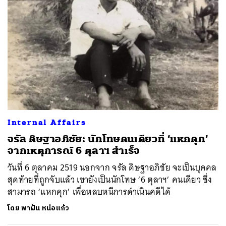
Internal Affairs
จรัล ดิษฐาอภิชัย: นักโทษคนเดียวที่ ‘แหกคุก’
จากเหตุการณ์ 6 ตุลาฯ สำเร็จ
วันที่ 6 ตุลาคม 2519 นอกจาก จรัล ดิษฐาอภิชัย จะเป็นบุคคล
สุดท้ายที่ถูกจับแล้ว เขายังเป็นนักโทษ ‘6 ตุลาฯ’ คนเดียว ซึ่ง
สามารถ ‘แหกคุก’ เพื่อหลบหนีการดำเนินคดีได้
โดย
พาฝัน หน่อแก้ว