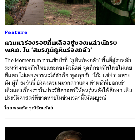
Feature
ตามหาร่องรอยที่เหลืออยู่ของเหล่านักรบ
พคท. ใน ‘สมรภูมิภูหินร่องกล้า’
The Momentum ชวนเข้าป่าที่ ‘ภูหินร่องกล้า’ พื้นที่สู้รบหลัก
ระหว่างกองทัพไทยและคอมมิวนิสต์ จุดที่กองทัพไทยไม่เคย
ตีแตก ไม่เคยเอาชนะได้สำเร็จ พูดคุยกับ ‘โก๊ะ แซ่ย่า’ สหาย
ม้ง ผู้ที่ ณ วันนี้ ยังคงสวมหมวกดาวแดง ทำหน้าที่บอกเล่า
เติมแต่งเรื่องราวในประวัติศาสตร์ให้คนรุ่นหลังได้ศึกษา เติม
ประวัติศาสตร์ที่ขาดหายในช่วงเวลานี้ให้สมบูรณ์
โดย
พรลภัส วุฒิรัตนรักษ์