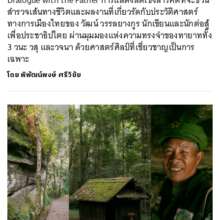
Dialogue with the Father การแสดงสดเชิงสารคดีที่จะชวน
สำรวจเส้นทางชีวิตและผลงานที่เกี่ยวรัดกับประวัติศาสตร์
ทางการเมืองไทยของ วัฒน์ วรรลยางกูร นักเขียนและนักต่อสู้
เพื่อประชาธิปไตย ผ่านมุมมองแห่งความทรงจำของทายาททั้ง
3 วนะ วสุ และวจนา ด้วยศาสตร์ศิลป์ที่เชี่ยวชาญเป็นการ
เฉพาะ
โดย
พิพัฒน์พงษ์ ศรีวิชัย