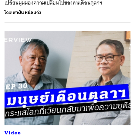
เปลี่ยนมุมมองความเปลี่ยนไปของคนเดือนตุลาฯ
SHARE
TWEET
LINE
EMAIL
โดย
พาฝัน หน่อแก้ว
Video