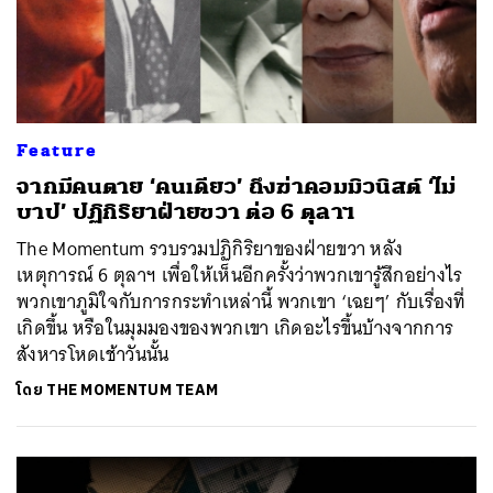
Feature
จากมีคนตาย ‘คนเดียว’ ถึงฆ่าคอมมิวนิสต์ ‘ไม่
บาป’ ปฏิกิริยาฝ่ายขวา ต่อ 6 ตุลาฯ
The Momentum รวบรวมปฏิกิริยาของฝ่ายขวา หลัง
เหตุการณ์ 6 ตุลาฯ เพื่อให้เห็นอีกครั้งว่าพวกเขารู้สึกอย่างไร
พวกเขาภูมิใจกับการกระทำเหล่านี้ พวกเขา ‘เฉยๆ’ กับเรื่องที่
เกิดขึ้น หรือในมุมมองของพวกเขา เกิดอะไรขึ้นบ้างจากการ
สังหารโหดเช้าวันนั้น
โดย
THE MOMENTUM TEAM